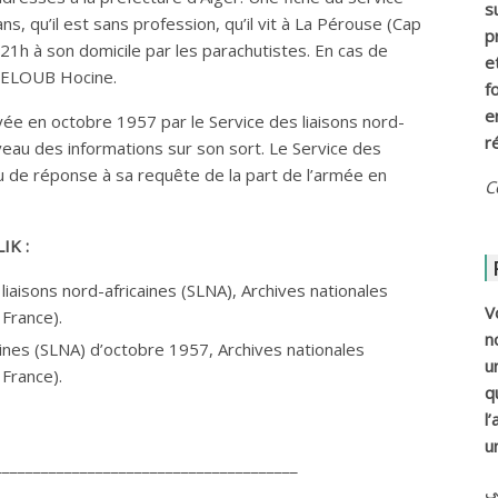
s
ans, qu’il est sans profession, qu’il vit à La Pérouse (Cap
p
à 21h à son domicile par les parachutistes. En cas de
e
SSELOUB Hocine.
f
e
ée en octobre 1957 par le Service des liaisons nord-
r
uveau des informations sur son sort. Le Service des
eu de réponse à sa requête de la part de l’armée en
C
IK :
iaisons nord-africaines (SLNA), Archives nationales
V
France).
n
aines (SLNA) d’octobre 1957, Archives nationales
u
France).
q
l
u
_______________________________________
ي