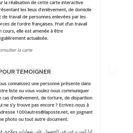
ur la réalisation de cette carte interactive
résentant les lieux d’enlèvement, de domicile
t de travail de personnes enlevées par les
orces de l’ordre françaises. Fruit d’un travail
n cours, elle est amenée à être
égulièrement actualisée.
onsulter la carte
POUR TEMOIGNER
ous connaissez une personne présente dans
otre liste ou vous voulez nous communiquer
n cas d’enlèvement, de torture, de disparition
ui ne s’y trouve pas encore ? Ecrivez-nous à
’adresse 1000autres@laposte.net, en joignant
ne photo ou tout autre document.
إذا كنت ترغب في الحصول على شهادات وملاحق ف