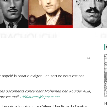
0
 appelé la bataille d’Alger. Son sort ne nous est pas
u des documents concernant Mohamed ben Kouider ALIK,
adresse mail
1000autres@laposte.net
.
N
dressés à la préfecture d’Alger. Une fiche du Service