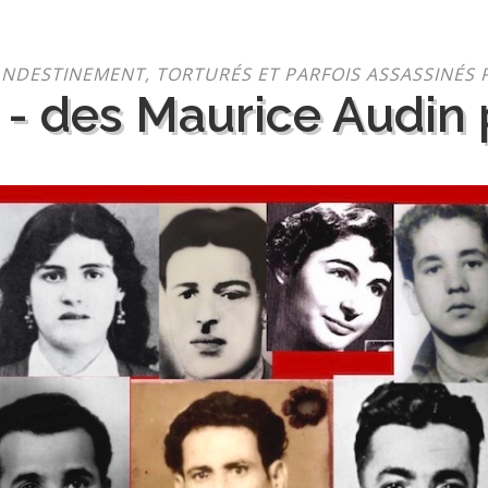
NDESTINEMENT, TORTURÉS ET PARFOIS ASSASSINÉS 
 - des Maurice Audin p