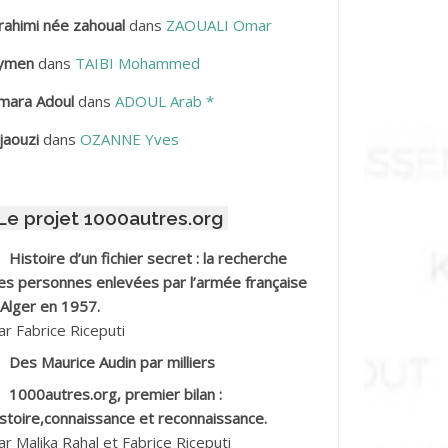
rahimi née zahoual
dans
ZAOUALI Omar
BDELLAZIZ Mohamed Hamoud*
ymen
dans
TAIBI Mohammed
BDELLI Mohamed
mara Adoul
dans
ADOUL Arab *
BDELLI Mohamed *
jaouzi
dans
OZANNE Yves
BDELMALEK Abdelaziz
Le projet 1000autres.org
BDELMOUMENE Ahmed
Histoire d’un fichier secret : la recherche
BDESMED Mohamed ben Kaddour
es personnes enlevées par l’armée française
 Alger en 1957.
BDESSELAMI Kouider
ar Fabrice Riceputi
Des Maurice Audin par milliers
BDESSLEM Ahmed dit le Coiffeur
1000autres.org, premier bilan :
istoire,connaissance et reconnaissance.
BDOUDOU
ar Malika Rahal et Fabrice Riceputi