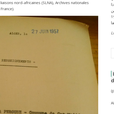
iaisons nord-africaines (SLNA), Archives nationales
ا
France).
ن
لعاصمة عام 1957
Li
R
d
(
A