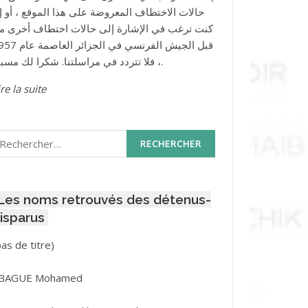
حالات الاختطاف المعروضة على هذا الموقع ، أو إذ
كنت ترغب في الإشارة إلى حالات اختطاف أخرى م
قبل الجيش الفرنسي في الجزائر ا
، فلا تتردد في مراسلتنا. شكرا لك مسبقا.
re la suite
echercher :
Les noms retrouvés des détenus-
isparus
Post
pas de titre)
ID
3416
BAGUE Mohamed