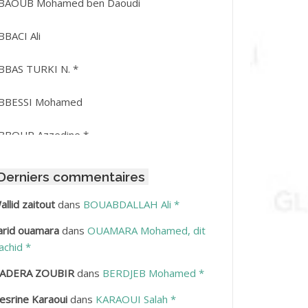
BAOUB Mohamed ben Daoudi
BBACI Ali
BBAS TURKI N. *
BBESSI Mohamed
BBOUR Azzedine *
BDAT Amar
Derniers commentaires
BDEDDAIM Hamid
allid zaitout
dans
BOUABDALLAH Ali *
arid ouamara
dans
OUAMARA Mohamed, dit
BDELAZIZ Mohamed
achid *
BDELHAFID Lakhdar
ADERA ZOUBIR
dans
BERDJEB Mohamed *
esrine Karaoui
dans
KARAOUI Salah *
BDELHOUHAB Haciba