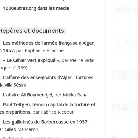
BIB Mohamed
1000autres.org dans les media
BID Mohamed
Repères et documents
BNOUN Salah
Les méthodes de l’armée française à Alger
n 1957
, par Raphaëlle Branche
CHACHE M.*
« Le Cahier vert expliqué »
, par Pierre Vidal-
CHLAF Ali
aquet (1959)
L’affaire des enseignants d’Alger : tortures
DALENE Tahar
la villa Sésini
L’affaire Ali Boumendjel
, par Malika Rahal
DALMI
Paul Teitgen, témoin capital de la torture et
DANE Ramdane *
es disparitions,
par Fabrice Riceputi
Les guillotinés de Barberousse en 1957,
DDAD
ar Gilles Manceron