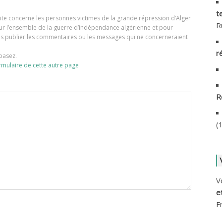
A
t
e site concerne les personnes victimes de la grande répression d’Alger
R
A
our l’ensemble de la guerre d’indépendance algérienne et pour
ons publier les commentaires ou les messages qui ne concerneraient
A
r
basez.
rmulaire de cette autre page
A
R
A
A
(
A
A
V
A
e
F
A