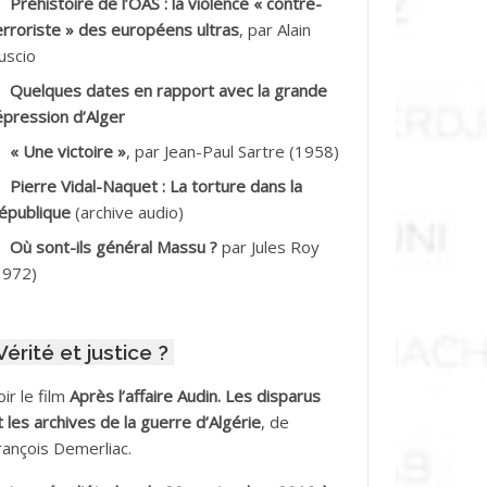
Préhistoire de l’OAS : la violence « contre-
DDALA Baghdad*
erroriste » des européens ultras
, par Alain
uscio
DDALA Boualem*
Quelques dates en rapport avec la grande
DDANE
épression d’Alger
« Une victoire »
, par Jean-Paul Sartre (1958)
DDECHE Rachid
Pierre Vidal-Naquet : La torture dans la
épublique
(archive audio)
DDER Omar
Où sont-ils général Massu ?
par Jules Roy
DELIOUAT Vve AIT SAADA
1972)
DJANI Khaled
Vérité et justice ?
DJAOUT
oir le film
Après l’affaire Audin. Les disparus
DNI Mohamed Akli
t les archives de la guerre d’Algérie
, de
rançois Demerliac.
DOUL Arab *