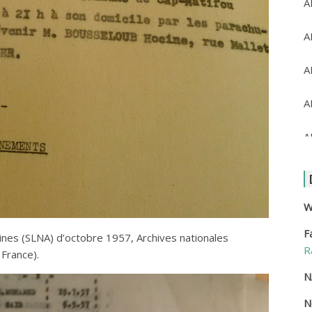
A
A
A
A
A
A
A
W
F
A
aines (SLNA) d’octobre 1957, Archives nationales
R
France).
A
N
N
A