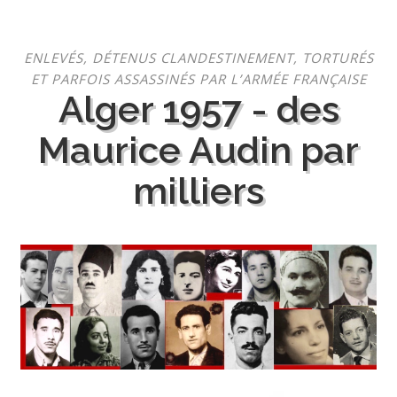
Aller
ENLEVÉS, DÉTENUS CLANDESTINEMENT, TORTURÉS
au
ET PARFOIS ASSASSINÉS PAR L’ARMÉE FRANÇAISE
contenu
Alger 1957 - des
Maurice Audin par
milliers