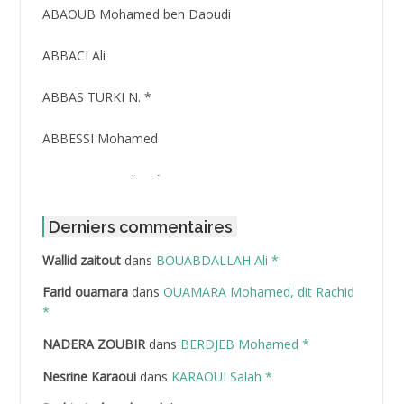
ABAOUB Mohamed ben Daoudi
ABBACI Ali
ABBAS TURKI N. *
ABBESSI Mohamed
ABBOUR Azzedine *
ABDAT Amar
Derniers commentaires
Wallid zaitout
dans
BOUABDALLAH Ali *
ABDEDDAIM Hamid
Farid ouamara
dans
OUAMARA Mohamed, dit Rachid
ABDELAZIZ Mohamed
*
NADERA ZOUBIR
dans
BERDJEB Mohamed *
ABDELHAFID Lakhdar
Nesrine Karaoui
dans
KARAOUI Salah *
ABDELHOUHAB Haciba