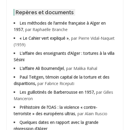
ABID Mohamed
Repères et documents
Les méthodes de l’armée française à Alger en
ABNOUN Salah
1957
, par Raphaëlle Branche
« Le Cahier vert expliqué »
, par Pierre Vidal-Naquet
ACHACHE M.*
(1959)
ACHLAF Ali
L’affaire des enseignants d’Alger : tortures à la villa
Sésini
ADALENE Tahar
L’affaire Ali Boumendjel
, par Malika Rahal
Paul Teitgen, témoin capital de la torture et des
ADALMI
disparitions,
par Fabrice Riceputi
ADANE Ramdane *
Les guillotinés de Barberousse en 1957,
par Gilles
Manceron
ADDAD
Préhistoire de l’OAS : la violence « contre-
terroriste » des européens ultras
, par Alain Ruscio
ADDALA Baghdad*
Quelques dates en rapport avec la grande
répression d’Alger