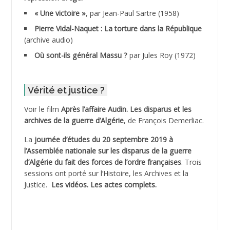
ADDALA Boualem*
« Une victoire »
, par Jean-Paul Sartre (1958)
ADDANE
Pierre Vidal-Naquet : La torture dans la République
(archive audio)
ADDECHE Rachid
Où sont-ils général Massu ?
par Jules Roy (1972)
ADDER Omar
Vérité et justice ?
ADELIOUAT Vve AIT SAADA
Voir le film
Après l’affaire Audin. Les disparus et les
archives de la guerre d’Algérie
, de François Demerliac.
ADJANI Khaled
La
journée d’études du 20 septembre 2019 à
ADJAOUT
l’Assemblée nationale sur les disparus de la guerre
d’Algérie du fait des forces de l’ordre françaises
. Trois
ADNI Mohamed Akli
sessions ont porté sur l’Histoire, les Archives et la
Justice.
Les vidéos.
Les actes complets
.
ADOUL Arab *
AFLIAOU Mohamed *