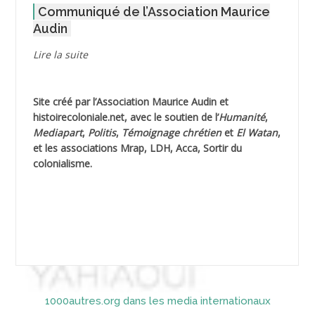
Communiqué de l’Association Maurice
AGOULMINE
Audin
AGUIB Djaffar
Lire la suite
AGUIB Nouredine
Site créé par l’
Association Maurice Audin
et
AHLOUCHE Mabrouk *
histoirecoloniale.net
, avec le soutien de l’
Humanité
,
Mediapart
,
Politis
,
Témoignage
chrétien
et
El Watan
,
AIBLIED Ahmed
et les associations Mrap, LDH, Acca, Sortir du
colonialisme.
AIBOUD Abderrahmane *
AIBOUD Ahmed
AICH
AICHEKADRA Sid Ahmed
1000autres.org dans les media internationaux
AICI (ou AISSI) Laïd