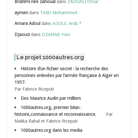
Brahimi née zahoual
dans
ZAOUALI Omar
ABDELLAZIZ Mohamed Hamoud*
aymen
dans
TAIBI Mohammed
ABDELLI Mohamed
Amara Adoul
dans
ADOUL Arab *
Djaouzi
dans
OZANNE Yves
ABDELLI Mohamed *
ABDELMALEK Abdelaziz
Le projet 1000autres.org
ABDELMOUMENE Ahmed
Histoire d’un fichier secret : la recherche des
personnes enlevées par l’armée française à Alger en
ABDESMED Mohamed ben Kaddour
1957.
Par Fabrice Riceputi
ABDESSELAMI Kouider
Des Maurice Audin par milliers
1000autres.org, premier bilan :
ABDESSLEM Ahmed dit le Coiffeur
histoire,connaissance et reconnaissance.
Par
Malika Rahal et Fabrice Riceputi
ABDOUDOU
1000autres.org dans les media
ABIB Mohamed