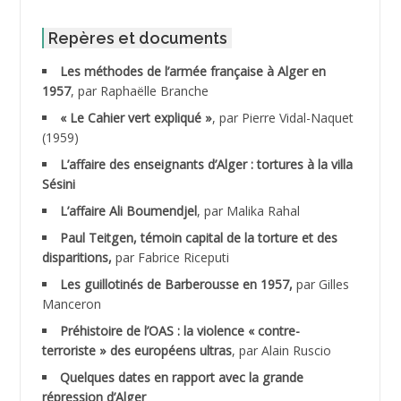
ABID Mohamed
Repères et documents
Les méthodes de l’armée française à Alger en
ABNOUN Salah
1957
, par Raphaëlle Branche
« Le Cahier vert expliqué »
, par Pierre Vidal-Naquet
ACHACHE M.*
(1959)
ACHLAF Ali
L’affaire des enseignants d’Alger : tortures à la villa
Sésini
ADALENE Tahar
L’affaire Ali Boumendjel
, par Malika Rahal
Paul Teitgen, témoin capital de la torture et des
ADALMI
disparitions,
par Fabrice Riceputi
ADANE Ramdane *
Les guillotinés de Barberousse en 1957,
par Gilles
Manceron
ADDAD
Préhistoire de l’OAS : la violence « contre-
terroriste » des européens ultras
, par Alain Ruscio
ADDALA Baghdad*
Quelques dates en rapport avec la grande
répression d’Alger