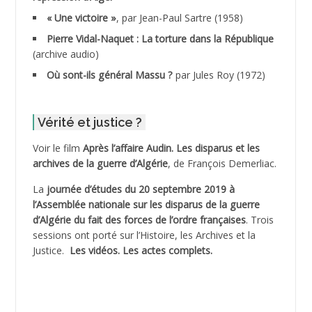
ADDALA Boualem*
« Une victoire »
, par Jean-Paul Sartre (1958)
ADDANE
Pierre Vidal-Naquet : La torture dans la République
(archive audio)
ADDECHE Rachid
Où sont-ils général Massu ?
par Jules Roy (1972)
ADDER Omar
Vérité et justice ?
ADELIOUAT Vve AIT SAADA
Voir le film
Après l’affaire Audin. Les disparus et les
archives de la guerre d’Algérie
, de François Demerliac.
ADJANI Khaled
La
journée d’études du 20 septembre 2019 à
ADJAOUT
l’Assemblée nationale sur les disparus de la guerre
d’Algérie du fait des forces de l’ordre françaises
. Trois
ADNI Mohamed Akli
sessions ont porté sur l’Histoire, les Archives et la
Justice.
Les vidéos.
Les actes complets
.
ADOUL Arab *
AFLIAOU Mohamed *