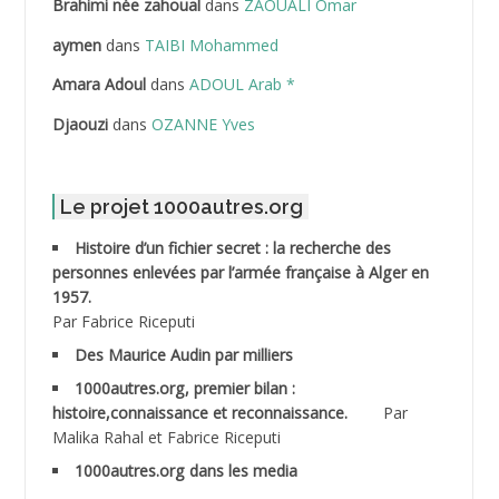
Brahimi née zahoual
dans
ZAOUALI Omar
ABDELLAZIZ Mohamed Hamoud*
aymen
dans
TAIBI Mohammed
ABDELLI Mohamed
Amara Adoul
dans
ADOUL Arab *
Djaouzi
dans
OZANNE Yves
ABDELLI Mohamed *
ABDELMALEK Abdelaziz
Le projet 1000autres.org
ABDELMOUMENE Ahmed
Histoire d’un fichier secret : la recherche des
personnes enlevées par l’armée française à Alger en
ABDESMED Mohamed ben Kaddour
1957.
Par Fabrice Riceputi
ABDESSELAMI Kouider
Des Maurice Audin par milliers
1000autres.org, premier bilan :
ABDESSLEM Ahmed dit le Coiffeur
histoire,connaissance et reconnaissance.
Par
Malika Rahal et Fabrice Riceputi
ABDOUDOU
1000autres.org dans les media
ABIB Mohamed