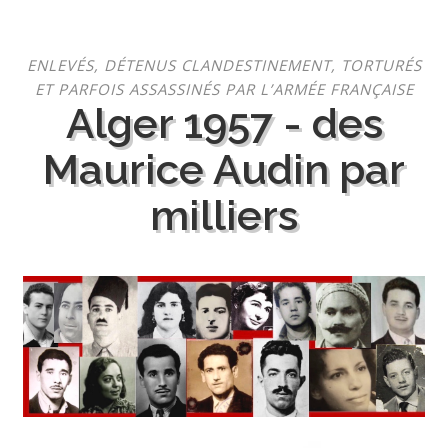
Aller
ENLEVÉS, DÉTENUS CLANDESTINEMENT, TORTURÉS
au
ET PARFOIS ASSASSINÉS PAR L’ARMÉE FRANÇAISE
contenu
Alger 1957 - des
Maurice Audin par
milliers