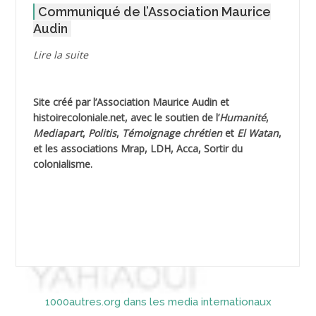
Communiqué de l’Association Maurice
AGOULMINE
Audin
AGUIB Djaffar
Lire la suite
AGUIB Nouredine
Site créé par l’
Association Maurice Audin
et
AHLOUCHE Mabrouk *
histoirecoloniale.net
, avec le soutien de l’
Humanité
,
Mediapart
,
Politis
,
Témoignage
chrétien
et
El Watan
,
AIBLIED Ahmed
et les associations Mrap, LDH, Acca, Sortir du
colonialisme.
AIBOUD Abderrahmane *
AIBOUD Ahmed
AICH
AICHEKADRA Sid Ahmed
1000autres.org dans les media internationaux
AICI (ou AISSI) Laïd