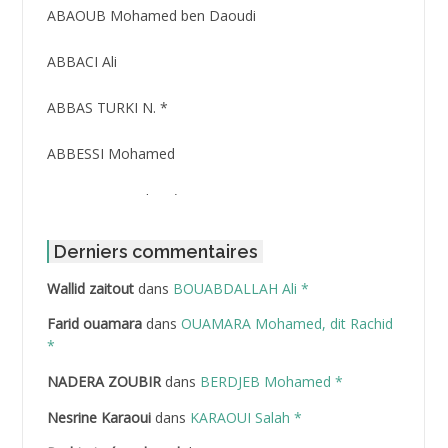
ABAOUB Mohamed ben Daoudi
ABBACI Ali
ABBAS TURKI N. *
ABBESSI Mohamed
ABBOUR Azzedine *
ABDAT Amar
Derniers commentaires
Wallid zaitout
dans
BOUABDALLAH Ali *
ABDEDDAIM Hamid
Farid ouamara
dans
OUAMARA Mohamed, dit Rachid
ABDELAZIZ Mohamed
*
NADERA ZOUBIR
dans
BERDJEB Mohamed *
ABDELHAFID Lakhdar
Nesrine Karaoui
dans
KARAOUI Salah *
ABDELHOUHAB Haciba