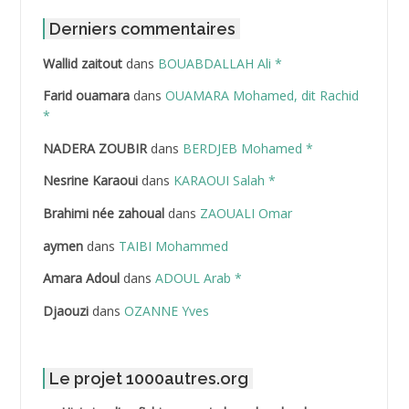
ABDAT Amar
Derniers commentaires
Wallid zaitout
dans
BOUABDALLAH Ali *
ABDEDDAIM Hamid
Farid ouamara
dans
OUAMARA Mohamed, dit Rachid
ABDELAZIZ Mohamed
*
NADERA ZOUBIR
dans
BERDJEB Mohamed *
ABDELHAFID Lakhdar
Nesrine Karaoui
dans
KARAOUI Salah *
ABDELHOUHAB Haciba
Brahimi née zahoual
dans
ZAOUALI Omar
ABDELLAZIZ Mohamed Hamoud*
aymen
dans
TAIBI Mohammed
ABDELLI Mohamed
Amara Adoul
dans
ADOUL Arab *
Djaouzi
dans
OZANNE Yves
ABDELLI Mohamed *
ABDELMALEK Abdelaziz
Le projet 1000autres.org
ABDELMOUMENE Ahmed