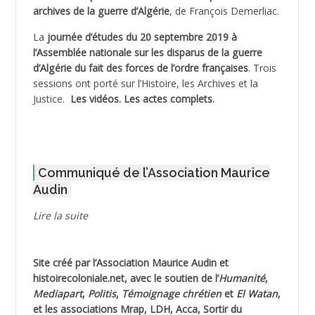
archives de la guerre d’Algérie
, de François Demerliac.
ADJANI Khaled
La
journée d’études du 20 septembre 2019 à
ADJAOUT
l’Assemblée nationale sur les disparus de la guerre
d’Algérie du fait des forces de l’ordre françaises
. Trois
ADNI Mohamed Akli
sessions ont porté sur l’Histoire, les Archives et la
Justice.
Les vidéos.
Les actes complets
.
ADOUL Arab *
AFLIAOU Mohamed *
Communiqué de l’Association Maurice
AGOULMINE
Audin
AGUIB Djaffar
Lire la suite
AGUIB Nouredine
Site créé par l’
Association Maurice Audin
et
AHLOUCHE Mabrouk *
histoirecoloniale.net
, avec le soutien de l’
Humanité
,
Mediapart
,
Politis
,
Témoignage
chrétien
et
El Watan
,
AIBLIED Ahmed
et les associations Mrap, LDH, Acca, Sortir du