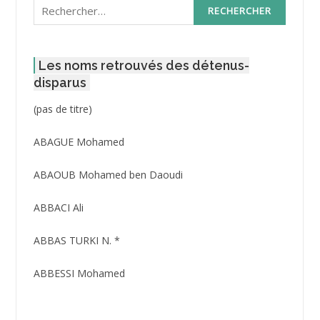
Rechercher :
Les noms retrouvés des détenus-
disparus
Post
(pas de titre)
ID
3416
ABAGUE Mohamed
ABAOUB Mohamed ben Daoudi
ABBACI Ali
ABBAS TURKI N. *
ABBESSI Mohamed
ABBOUR Azzedine *