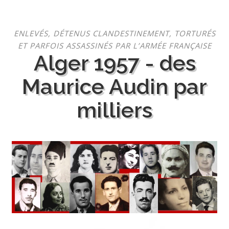
Aller
ENLEVÉS, DÉTENUS CLANDESTINEMENT, TORTURÉS
au
ET PARFOIS ASSASSINÉS PAR L’ARMÉE FRANÇAISE
contenu
Alger 1957 - des
Maurice Audin par
milliers