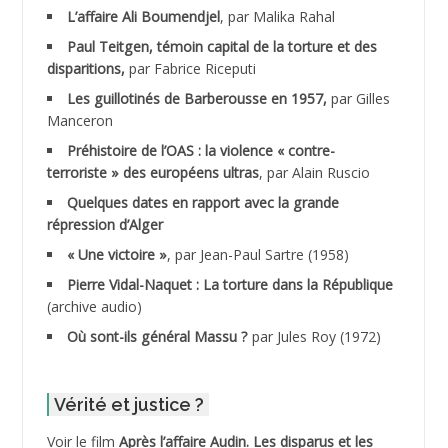
ADALENE Tahar
L’affaire Ali Boumendjel
, par Malika Rahal
Paul Teitgen, témoin capital de la torture et des
ADALMI
disparitions,
par Fabrice Riceputi
ADANE Ramdane *
Les guillotinés de Barberousse en 1957,
par Gilles
Manceron
ADDAD
Préhistoire de l’OAS : la violence « contre-
terroriste » des européens ultras
, par Alain Ruscio
ADDALA Baghdad*
Quelques dates en rapport avec la grande
répression d’Alger
ADDALA Boualem*
« Une victoire »
, par Jean-Paul Sartre (1958)
ADDANE
Pierre Vidal-Naquet : La torture dans la République
(archive audio)
ADDECHE Rachid
Où sont-ils général Massu ?
par Jules Roy (1972)
ADDER Omar
Vérité et justice ?
ADELIOUAT Vve AIT SAADA
Voir le film
Après l’affaire Audin. Les disparus et les