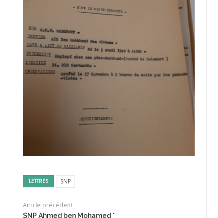
SNP
LETTRES
Article précédent
SNP Ahmed ben Mohamed *