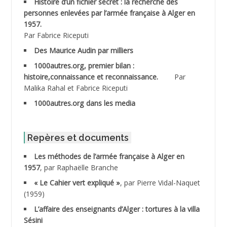
Histoire d’un fichier secret : la recherche des
personnes enlevées par l’armée française à Alger en
ABDESMED Mohamed ben Kaddour
1957.
Par Fabrice Riceputi
ABDESSELAMI Kouider
Des Maurice Audin par milliers
1000autres.org, premier bilan :
ABDESSLEM Ahmed dit le Coiffeur
histoire,connaissance et reconnaissance.
Par
Malika Rahal et Fabrice Riceputi
ABDOUDOU
1000autres.org dans les media
ABIB Mohamed
ABID Mohamed
Repères et documents
Les méthodes de l’armée française à Alger en
ABNOUN Salah
1957
, par Raphaëlle Branche
« Le Cahier vert expliqué »
, par Pierre Vidal-Naquet
ACHACHE M.*
(1959)
ACHLAF Ali
L’affaire des enseignants d’Alger : tortures à la villa
Sésini