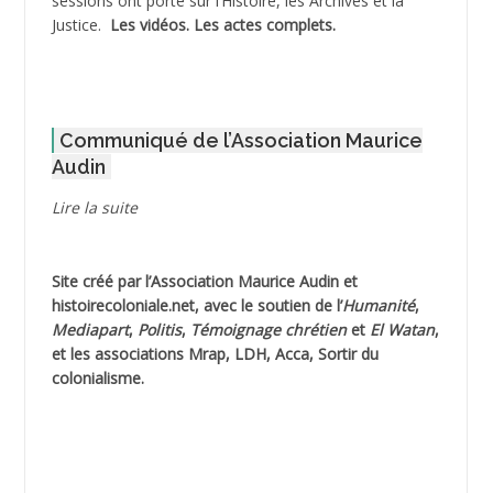
sessions ont porté sur l’Histoire, les Archives et la
Justice.
Les vidéos.
Les actes complets
.
ADOUL Arab *
AFLIAOU Mohamed *
Communiqué de l’Association Maurice
AGOULMINE
Audin
AGUIB Djaffar
Lire la suite
AGUIB Nouredine
Site créé par l’
Association Maurice Audin
et
AHLOUCHE Mabrouk *
histoirecoloniale.net
, avec le soutien de l’
Humanité
,
Mediapart
,
Politis
,
Témoignage
chrétien
et
El Watan
,
AIBLIED Ahmed
et les associations Mrap, LDH, Acca, Sortir du
colonialisme.
AIBOUD Abderrahmane *
AIBOUD Ahmed