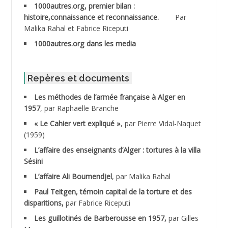
1000autres.org, premier bilan :
ABDESSLEM Ahmed dit le Coiffeur
histoire,connaissance et reconnaissance.
Par
Malika Rahal et Fabrice Riceputi
ABDOUDOU
1000autres.org dans les media
ABIB Mohamed
ABID Mohamed
Repères et documents
Les méthodes de l’armée française à Alger en
ABNOUN Salah
1957
, par Raphaëlle Branche
« Le Cahier vert expliqué »
, par Pierre Vidal-Naquet
ACHACHE M.*
(1959)
ACHLAF Ali
L’affaire des enseignants d’Alger : tortures à la villa
Sésini
ADALENE Tahar
L’affaire Ali Boumendjel
, par Malika Rahal
Paul Teitgen, témoin capital de la torture et des
ADALMI
disparitions,
par Fabrice Riceputi
ADANE Ramdane *
Les guillotinés de Barberousse en 1957,
par Gilles