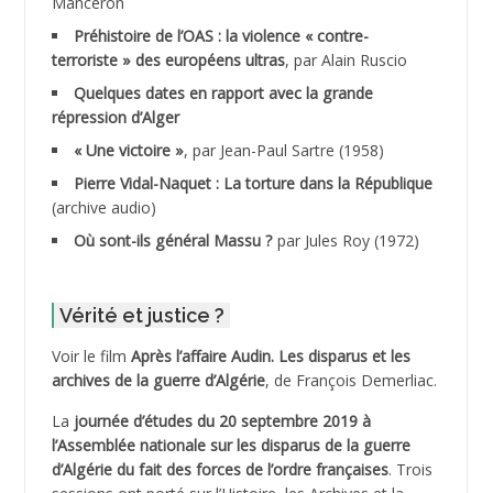
Manceron
ADDAD
Préhistoire de l’OAS : la violence « contre-
terroriste » des européens ultras
, par Alain Ruscio
ADDALA Baghdad*
Quelques dates en rapport avec la grande
répression d’Alger
ADDALA Boualem*
« Une victoire »
, par Jean-Paul Sartre (1958)
ADDANE
Pierre Vidal-Naquet : La torture dans la République
(archive audio)
ADDECHE Rachid
Où sont-ils général Massu ?
par Jules Roy (1972)
ADDER Omar
Vérité et justice ?
ADELIOUAT Vve AIT SAADA
Voir le film
Après l’affaire Audin. Les disparus et les
archives de la guerre d’Algérie
, de François Demerliac.
ADJANI Khaled
La
journée d’études du 20 septembre 2019 à
ADJAOUT
l’Assemblée nationale sur les disparus de la guerre
d’Algérie du fait des forces de l’ordre françaises
. Trois
ADNI Mohamed Akli