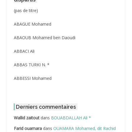
Post
(pas de titre)
ID
3416
ABAGUE Mohamed
ABAOUB Mohamed ben Daoudi
ABBACI Ali
ABBAS TURKI N. *
ABBESSI Mohamed
ABBOUR Azzedine *
ABDAT Amar
Derniers commentaires
Wallid zaitout
dans
BOUABDALLAH Ali *
ABDEDDAIM Hamid
Farid ouamara
dans
OUAMARA Mohamed, dit Rachid