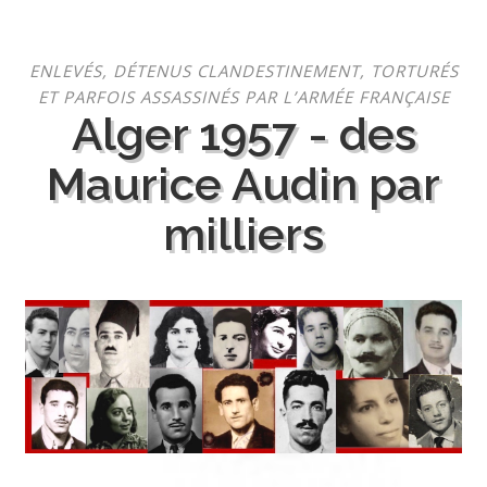
Aller
ENLEVÉS, DÉTENUS CLANDESTINEMENT, TORTURÉS
au
ET PARFOIS ASSASSINÉS PAR L’ARMÉE FRANÇAISE
contenu
Alger 1957 - des
Maurice Audin par
milliers