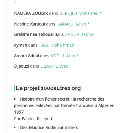
ABDELAZIZ Mohamed
*
NADERA ZOUBIR
dans
BERDJEB Mohamed *
ABDELHAFID Lakhdar
Nesrine Karaoui
dans
KARAOUI Salah *
ABDELHOUHAB Haciba
Brahimi née zahoual
dans
ZAOUALI Omar
ABDELLAZIZ Mohamed Hamoud*
aymen
dans
TAIBI Mohammed
ABDELLI Mohamed
Amara Adoul
dans
ADOUL Arab *
Djaouzi
dans
OZANNE Yves
ABDELLI Mohamed *
ABDELMALEK Abdelaziz
Le projet 1000autres.org
ABDELMOUMENE Ahmed
Histoire d’un fichier secret : la recherche des
personnes enlevées par l’armée française à Alger en
ABDESMED Mohamed ben Kaddour
1957.
Par Fabrice Riceputi
ABDESSELAMI Kouider
Des Maurice Audin par milliers