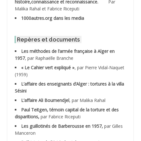
histoire,connaissance et reconnaissance.
Par
Malika Rahal et Fabrice Riceputi
ABDOUDOU
1000autres.org dans les media
ABIB Mohamed
ABID Mohamed
Repères et documents
Les méthodes de l’armée française à Alger en
ABNOUN Salah
1957
, par Raphaëlle Branche
« Le Cahier vert expliqué »
, par Pierre Vidal-Naquet
ACHACHE M.*
(1959)
ACHLAF Ali
L’affaire des enseignants d’Alger : tortures à la villa
Sésini
ADALENE Tahar
L’affaire Ali Boumendjel
, par Malika Rahal
Paul Teitgen, témoin capital de la torture et des
ADALMI
disparitions,
par Fabrice Riceputi
ADANE Ramdane *
Les guillotinés de Barberousse en 1957,
par Gilles
Manceron
ADDAD