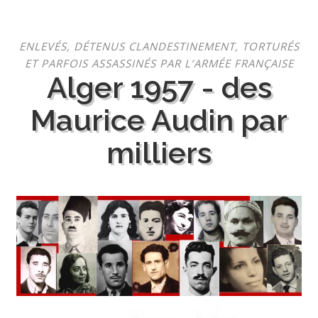
Aller
ENLEVÉS, DÉTENUS CLANDESTINEMENT, TORTURÉS
au
ET PARFOIS ASSASSINÉS PAR L’ARMÉE FRANÇAISE
contenu
Alger 1957 - des
Maurice Audin par
milliers