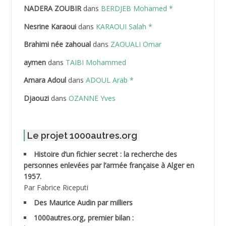
NADERA ZOUBIR
dans
BERDJEB Mohamed *
ABDELHAFID Lakhdar
Nesrine Karaoui
dans
KARAOUI Salah *
ABDELHOUHAB Haciba
Brahimi née zahoual
dans
ZAOUALI Omar
ABDELLAZIZ Mohamed Hamoud*
aymen
dans
TAIBI Mohammed
ABDELLI Mohamed
Amara Adoul
dans
ADOUL Arab *
Djaouzi
dans
OZANNE Yves
ABDELLI Mohamed *
ABDELMALEK Abdelaziz
Le projet 1000autres.org
ABDELMOUMENE Ahmed
Histoire d’un fichier secret : la recherche des
personnes enlevées par l’armée française à Alger en
ABDESMED Mohamed ben Kaddour
1957.
Par Fabrice Riceputi
ABDESSELAMI Kouider
Des Maurice Audin par milliers
1000autres.org, premier bilan :
ABDESSLEM Ahmed dit le Coiffeur