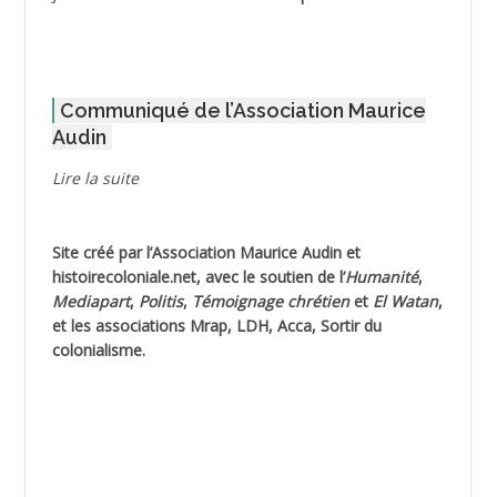
ADOUL Arab *
AFLIAOU Mohamed *
Communiqué de l’Association Maurice
AGOULMINE
Audin
AGUIB Djaffar
Lire la suite
AGUIB Nouredine
Site créé par l’
Association Maurice Audin
et
AHLOUCHE Mabrouk *
histoirecoloniale.net
, avec le soutien de l’
Humanité
,
Mediapart
,
Politis
,
Témoignage
chrétien
et
El Watan
,
AIBLIED Ahmed
et les associations Mrap, LDH, Acca, Sortir du
colonialisme.
AIBOUD Abderrahmane *
AIBOUD Ahmed
AICH