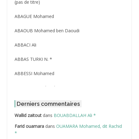
Post
(pas de titre)
ID
3416
ABAGUE Mohamed
ABAOUB Mohamed ben Daoudi
ABBACI Ali
ABBAS TURKI N. *
ABBESSI Mohamed
ABBOUR Azzedine *
ABDAT Amar
Derniers commentaires
Wallid zaitout
dans
BOUABDALLAH Ali *
ABDEDDAIM Hamid
Farid ouamara
dans
OUAMARA Mohamed, dit Rachid
ABDELAZIZ Mohamed
*