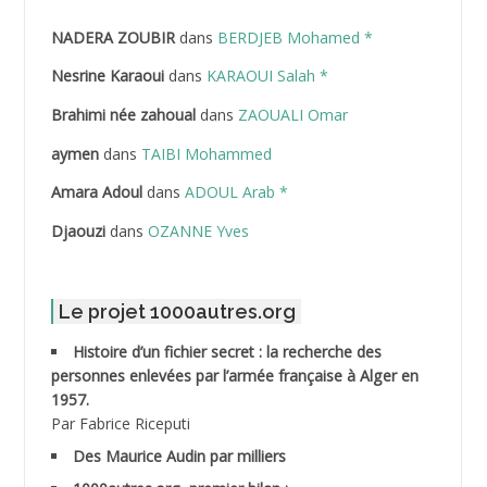
NADERA ZOUBIR
dans
BERDJEB Mohamed *
ABDELHAFID Lakhdar
Nesrine Karaoui
dans
KARAOUI Salah *
ABDELHOUHAB Haciba
Brahimi née zahoual
dans
ZAOUALI Omar
ABDELLAZIZ Mohamed Hamoud*
aymen
dans
TAIBI Mohammed
ABDELLI Mohamed
Amara Adoul
dans
ADOUL Arab *
Djaouzi
dans
OZANNE Yves
ABDELLI Mohamed *
ABDELMALEK Abdelaziz
Le projet 1000autres.org
ABDELMOUMENE Ahmed
Histoire d’un fichier secret : la recherche des
personnes enlevées par l’armée française à Alger en
ABDESMED Mohamed ben Kaddour
1957.
Par Fabrice Riceputi
ABDESSELAMI Kouider
Des Maurice Audin par milliers