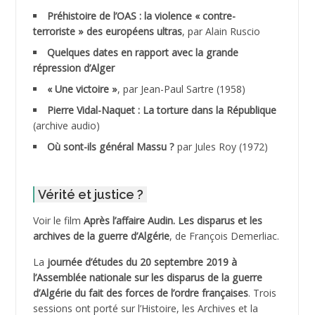
ADDAD
Préhistoire de l’OAS : la violence « contre-
terroriste » des européens ultras
, par Alain Ruscio
ADDALA Baghdad*
Quelques dates en rapport avec la grande
répression d’Alger
ADDALA Boualem*
« Une victoire »
, par Jean-Paul Sartre (1958)
ADDANE
Pierre Vidal-Naquet : La torture dans la République
(archive audio)
ADDECHE Rachid
Où sont-ils général Massu ?
par Jules Roy (1972)
ADDER Omar
Vérité et justice ?
ADELIOUAT Vve AIT SAADA
Voir le film
Après l’affaire Audin. Les disparus et les
archives de la guerre d’Algérie
, de François Demerliac.
ADJANI Khaled
La
journée d’études du 20 septembre 2019 à
ADJAOUT
l’Assemblée nationale sur les disparus de la guerre
d’Algérie du fait des forces de l’ordre françaises
. Trois
ADNI Mohamed Akli
sessions ont porté sur l’Histoire, les Archives et la