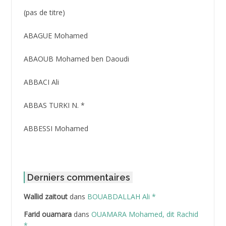
Post
(pas de titre)
ID
3416
ABAGUE Mohamed
ABAOUB Mohamed ben Daoudi
ABBACI Ali
ABBAS TURKI N. *
ABBESSI Mohamed
ABBOUR Azzedine *
ABDAT Amar
Derniers commentaires
Wallid zaitout
dans
BOUABDALLAH Ali *
ABDEDDAIM Hamid
Farid ouamara
dans
OUAMARA Mohamed, dit Rachid
ABDELAZIZ Mohamed
*