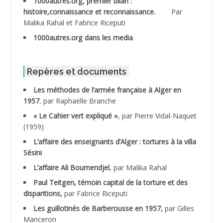
1000autres.org, premier bilan :
ABDESSLEM Ahmed dit le Coiffeur
histoire,connaissance et reconnaissance.
Par
Malika Rahal et Fabrice Riceputi
ABDOUDOU
1000autres.org dans les media
ABIB Mohamed
ABID Mohamed
Repères et documents
Les méthodes de l’armée française à Alger en
ABNOUN Salah
1957
, par Raphaëlle Branche
« Le Cahier vert expliqué »
, par Pierre Vidal-Naquet
ACHACHE M.*
(1959)
ACHLAF Ali
L’affaire des enseignants d’Alger : tortures à la villa
Sésini
ADALENE Tahar
L’affaire Ali Boumendjel
, par Malika Rahal
Paul Teitgen, témoin capital de la torture et des
ADALMI
disparitions,
par Fabrice Riceputi
ADANE Ramdane *
Les guillotinés de Barberousse en 1957,
par Gilles
Manceron