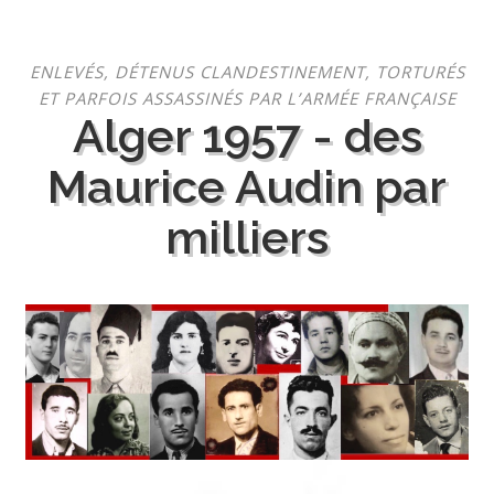
Aller
ENLEVÉS, DÉTENUS CLANDESTINEMENT, TORTURÉS
au
ET PARFOIS ASSASSINÉS PAR L’ARMÉE FRANÇAISE
contenu
Alger 1957 - des
Maurice Audin par
milliers