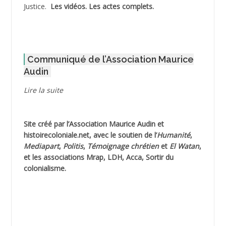
Justice.
Les vidéos.
Les actes complets
.
ADOUL Arab *
AFLIAOU Mohamed *
Communiqué de l’Association Maurice
AGOULMINE
Audin
AGUIB Djaffar
Lire la suite
AGUIB Nouredine
Site créé par l’
Association Maurice Audin
et
AHLOUCHE Mabrouk *
histoirecoloniale.net
, avec le soutien de l’
Humanité
,
Mediapart
,
Politis
,
Témoignage
chrétien
et
El Watan
,
AIBLIED Ahmed
et les associations Mrap, LDH, Acca, Sortir du
colonialisme.
AIBOUD (ou AIBOUB) Ahmed
AIBOUD Abderrahmane *
AICH