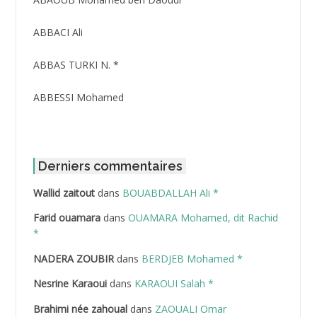
ABBACI Ali
ABBAS TURKI N. *
ABBESSI Mohamed
ABBOUR Azzedine *
ABDAT Amar
Derniers commentaires
Wallid zaitout
dans
BOUABDALLAH Ali *
ABDEDDAIM Hamid
Farid ouamara
dans
OUAMARA Mohamed, dit Rachid
ABDELAZIZ Mohamed
*
NADERA ZOUBIR
dans
BERDJEB Mohamed *
ABDELHAFID Lakhdar
Nesrine Karaoui
dans
KARAOUI Salah *
ABDELHOUHAB Haciba
Brahimi née zahoual
dans
ZAOUALI Omar