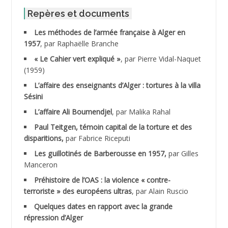
ABID Mohamed
Repères et documents
Les méthodes de l’armée française à Alger en
ABNOUN Salah
1957
, par Raphaëlle Branche
« Le Cahier vert expliqué »
, par Pierre Vidal-Naquet
ACHACHE M.*
(1959)
ACHLAF Ali
L’affaire des enseignants d’Alger : tortures à la villa
Sésini
ADALENE Tahar
L’affaire Ali Boumendjel
, par Malika Rahal
Paul Teitgen, témoin capital de la torture et des
ADALMI
disparitions,
par Fabrice Riceputi
ADANE Ramdane *
Les guillotinés de Barberousse en 1957,
par Gilles
Manceron
ADDAD
Préhistoire de l’OAS : la violence « contre-
terroriste » des européens ultras
, par Alain Ruscio
ADDALA Baghdad*
Quelques dates en rapport avec la grande
répression d’Alger
ADDALA Boualem*