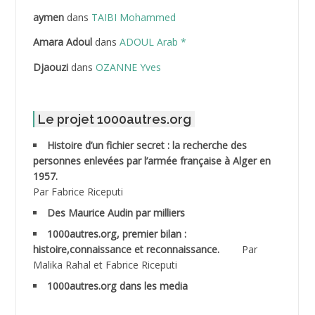
ABDELLAZIZ Mohamed Hamoud*
aymen
dans
TAIBI Mohammed
ABDELLI Mohamed
Amara Adoul
dans
ADOUL Arab *
Djaouzi
dans
OZANNE Yves
ABDELLI Mohamed *
ABDELMALEK Abdelaziz
Le projet 1000autres.org
ABDELMOUMENE Ahmed
Histoire d’un fichier secret : la recherche des
personnes enlevées par l’armée française à Alger en
ABDESMED Mohamed ben Kaddour
1957.
Par Fabrice Riceputi
ABDESSELAMI Kouider
Des Maurice Audin par milliers
1000autres.org, premier bilan :
ABDESSLEM Ahmed dit le Coiffeur
histoire,connaissance et reconnaissance.
Par
Malika Rahal et Fabrice Riceputi
ABDOUDOU
1000autres.org dans les media
ABIB Mohamed