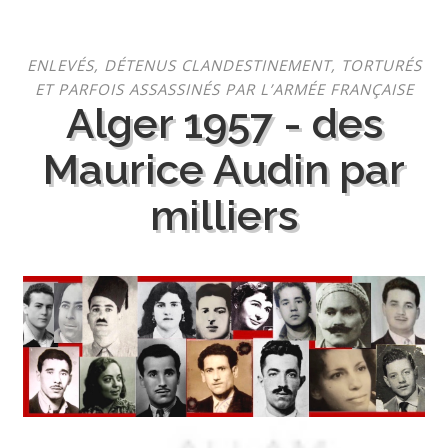
Aller
ENLEVÉS, DÉTENUS CLANDESTINEMENT, TORTURÉS
au
ET PARFOIS ASSASSINÉS PAR L’ARMÉE FRANÇAISE
contenu
Alger 1957 - des
Maurice Audin par
milliers