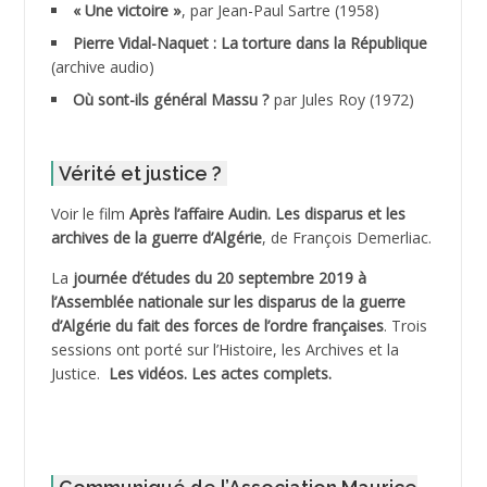
« Une victoire »
, par Jean-Paul Sartre (1958)
ADDANE
Pierre Vidal-Naquet : La torture dans la République
(archive audio)
ADDECHE Rachid
Où sont-ils général Massu ?
par Jules Roy (1972)
ADDER Omar
Vérité et justice ?
ADELIOUAT Vve AIT SAADA
Voir le film
Après l’affaire Audin. Les disparus et les
archives de la guerre d’Algérie
, de François Demerliac.
ADJANI Khaled
La
journée d’études du 20 septembre 2019 à
ADJAOUT
l’Assemblée nationale sur les disparus de la guerre
d’Algérie du fait des forces de l’ordre françaises
. Trois
ADNI Mohamed Akli
sessions ont porté sur l’Histoire, les Archives et la
Justice.
Les vidéos.
Les actes complets
.
ADOUL Arab *
AFLIAOU Mohamed *