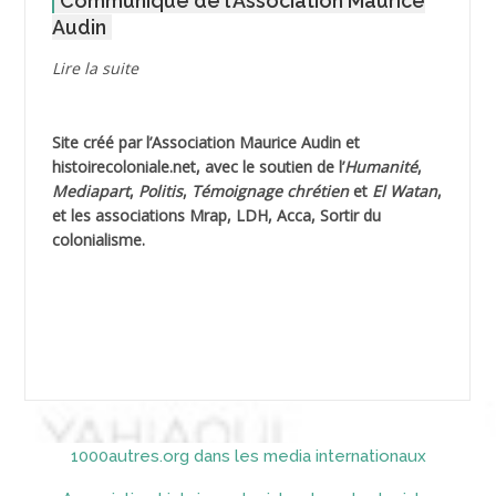
Communiqué de l’Association Maurice
AGOULMINE
Audin
AGUIB Djaffar
Lire la suite
AGUIB Nouredine
Site créé par l’
Association Maurice Audin
et
AHLOUCHE Mabrouk *
histoirecoloniale.net
, avec le soutien de l’
Humanité
,
Mediapart
,
Politis
,
Témoignage
chrétien
et
El Watan
,
AIBLIED Ahmed
et les associations Mrap, LDH, Acca, Sortir du
colonialisme.
AIBOUD Abderrahmane *
AIBOUD Ahmed
AICH
AICHEKADRA Sid Ahmed
1000autres.org dans les media internationaux
AICI (ou AISSI) Laïd