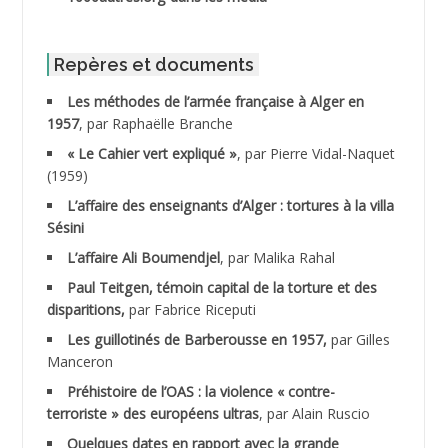
ABIB Mohamed
ABID Mohamed
Repères et documents
Les méthodes de l’armée française à Alger en
ABNOUN Salah
1957
, par Raphaëlle Branche
« Le Cahier vert expliqué »
, par Pierre Vidal-Naquet
ACHACHE M.*
(1959)
ACHLAF Ali
L’affaire des enseignants d’Alger : tortures à la villa
Sésini
ADALENE Tahar
L’affaire Ali Boumendjel
, par Malika Rahal
Paul Teitgen, témoin capital de la torture et des
ADALMI
disparitions,
par Fabrice Riceputi
ADANE Ramdane *
Les guillotinés de Barberousse en 1957,
par Gilles
Manceron
ADDAD
Préhistoire de l’OAS : la violence « contre-
terroriste » des européens ultras
, par Alain Ruscio
ADDALA Baghdad*
Quelques dates en rapport avec la grande