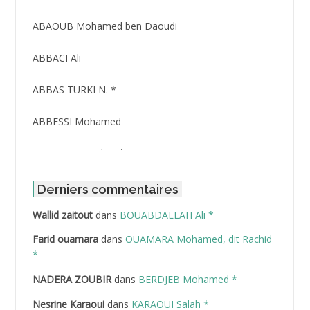
ABAOUB Mohamed ben Daoudi
ABBACI Ali
ABBAS TURKI N. *
ABBESSI Mohamed
ABBOUR Azzedine *
ABDAT Amar
Derniers commentaires
Wallid zaitout
dans
BOUABDALLAH Ali *
ABDEDDAIM Hamid
Farid ouamara
dans
OUAMARA Mohamed, dit Rachid
ABDELAZIZ Mohamed
*
NADERA ZOUBIR
dans
BERDJEB Mohamed *
ABDELHAFID Lakhdar
Nesrine Karaoui
dans
KARAOUI Salah *