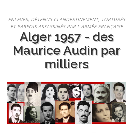
Aller
ENLEVÉS, DÉTENUS CLANDESTINEMENT, TORTURÉS
au
ET PARFOIS ASSASSINÉS PAR L’ARMÉE FRANÇAISE
contenu
Alger 1957 - des
Maurice Audin par
milliers