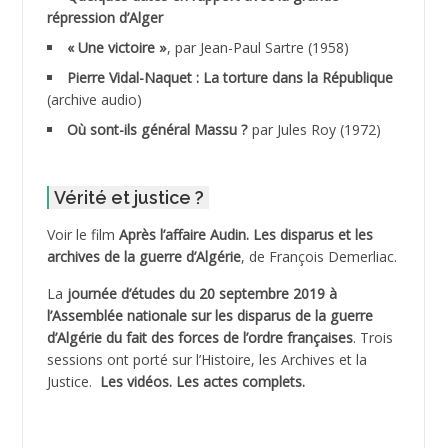
répression d’Alger
ADDALA Boualem*
« Une victoire »
, par Jean-Paul Sartre (1958)
ADDANE
Pierre Vidal-Naquet : La torture dans la République
(archive audio)
ADDECHE Rachid
Où sont-ils général Massu ?
par Jules Roy (1972)
ADDER Omar
Vérité et justice ?
ADELIOUAT Vve AIT SAADA
Voir le film
Après l’affaire Audin. Les disparus et les
archives de la guerre d’Algérie
, de François Demerliac.
ADJANI Khaled
La
journée d’études du 20 septembre 2019 à
ADJAOUT
l’Assemblée nationale sur les disparus de la guerre
d’Algérie du fait des forces de l’ordre françaises
. Trois
ADNI Mohamed Akli
sessions ont porté sur l’Histoire, les Archives et la
Justice.
Les vidéos.
Les actes complets
.
ADOUL Arab *
AFLIAOU Mohamed *