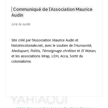
Communiqué de l’Association Maurice
AGOULMINE
Audin
AGUIB Djaffar
Lire la suite
AGUIB Nouredine
Site créé par l’
Association Maurice Audin
et
AHLOUCHE Mabrouk *
histoirecoloniale.net
, avec le soutien de l’
Humanité
,
Mediapart
,
Politis
,
Témoignage
chrétien
et
El Watan
,
AIBLIED Ahmed
et les associations Mrap, LDH, Acca, Sortir du
colonialisme.
AIBOUD Abderrahmane *
AIBOUD Ahmed
AICH
AICHEKADRA Sid Ahmed