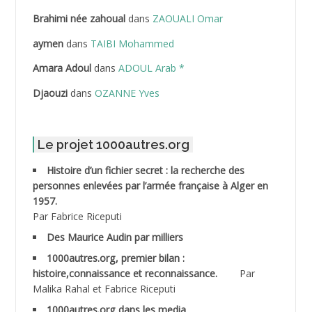
ABDELHOUHAB Haciba
Brahimi née zahoual
dans
ZAOUALI Omar
ABDELLAZIZ Mohamed Hamoud*
aymen
dans
TAIBI Mohammed
ABDELLI Mohamed
Amara Adoul
dans
ADOUL Arab *
Djaouzi
dans
OZANNE Yves
ABDELLI Mohamed *
ABDELMALEK Abdelaziz
Le projet 1000autres.org
ABDELMOUMENE Ahmed
Histoire d’un fichier secret : la recherche des
personnes enlevées par l’armée française à Alger en
ABDESMED Mohamed ben Kaddour
1957.
Par Fabrice Riceputi
ABDESSELAMI Kouider
Des Maurice Audin par milliers
1000autres.org, premier bilan :
ABDESSLEM Ahmed dit le Coiffeur
histoire,connaissance et reconnaissance.
Par
Malika Rahal et Fabrice Riceputi
ABDOUDOU
1000autres.org dans les media