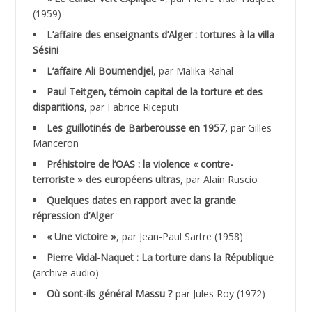
(1959)
ACHLAF Ali
L’affaire des enseignants d’Alger : tortures à la villa
Sésini
ADALENE Tahar
L’affaire Ali Boumendjel
, par Malika Rahal
Paul Teitgen, témoin capital de la torture et des
ADALMI
disparitions,
par Fabrice Riceputi
ADANE Ramdane *
Les guillotinés de Barberousse en 1957,
par Gilles
Manceron
ADDAD
Préhistoire de l’OAS : la violence « contre-
terroriste » des européens ultras
, par Alain Ruscio
ADDALA Baghdad*
Quelques dates en rapport avec la grande
répression d’Alger
ADDALA Boualem*
« Une victoire »
, par Jean-Paul Sartre (1958)
ADDANE
Pierre Vidal-Naquet : La torture dans la République
(archive audio)
ADDECHE Rachid
Où sont-ils général Massu ?
par Jules Roy (1972)