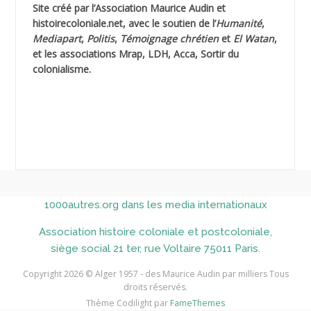
Site créé par l’
Association Maurice Audin
et
AHLOUCHE Mabrouk *
histoirecoloniale.net
, avec le soutien de l’
Humanité
,
Mediapart
,
Politis
,
Témoignage
chrétien
et
El Watan
,
AIBLIED Ahmed
et les associations Mrap, LDH, Acca, Sortir du
colonialisme.
AIBOUD Abderrahmane *
AIBOUD Ahmed
AICH
AICHEKADRA Sid Ahmed
1000autres.org dans les media internationaux
AICI (ou AISSI) Laïd
Association histoire coloniale et postcoloniale,
AIDI
siège social 21 ter, rue Voltaire 75011 Paris.
AININE Abdelkader
Copyright 2026 © Alger 1957 - des Maurice Audin par milliers Tous
droits réservés.
AIOUT
Thème Codilight par
FameThemes