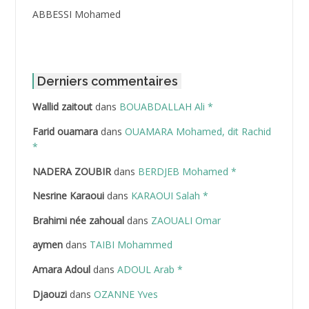
ABBESSI Mohamed
ABBOUR Azzedine *
ABDAT Amar
Derniers commentaires
Wallid zaitout
dans
BOUABDALLAH Ali *
ABDEDDAIM Hamid
Farid ouamara
dans
OUAMARA Mohamed, dit Rachid
ABDELAZIZ Mohamed
*
NADERA ZOUBIR
dans
BERDJEB Mohamed *
ABDELHAFID Lakhdar
Nesrine Karaoui
dans
KARAOUI Salah *
ABDELHOUHAB Haciba
Brahimi née zahoual
dans
ZAOUALI Omar
ABDELLAZIZ Mohamed Hamoud*
aymen
dans
TAIBI Mohammed
ABDELLI Mohamed
Amara Adoul
dans
ADOUL Arab *
Djaouzi
dans
OZANNE Yves
ABDELLI Mohamed *