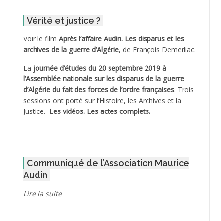
ADDER Omar
Vérité et justice ?
ADELIOUAT Vve AIT SAADA
Voir le film
Après l’affaire Audin. Les disparus et les
archives de la guerre d’Algérie
, de François Demerliac.
ADJANI Khaled
La
journée d’études du 20 septembre 2019 à
ADJAOUT
l’Assemblée nationale sur les disparus de la guerre
d’Algérie du fait des forces de l’ordre françaises
. Trois
ADNI Mohamed Akli
sessions ont porté sur l’Histoire, les Archives et la
Justice.
Les vidéos.
Les actes complets
.
ADOUL Arab *
AFLIAOU Mohamed *
Communiqué de l’Association Maurice
AGOULMINE
Audin
AGUIB Djaffar
Lire la suite
AGUIB Nouredine