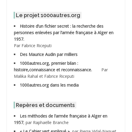
ABDELMALEK Abdelaziz
Le projet 1000autres.org
ABDELMOUMENE Ahmed
Histoire d’un fichier secret : la recherche des
personnes enlevées par l’armée française à Alger en
ABDESMED Mohamed ben Kaddour
1957.
Par Fabrice Riceputi
ABDESSELAMI Kouider
Des Maurice Audin par milliers
1000autres.org, premier bilan :
ABDESSLEM Ahmed dit le Coiffeur
histoire,connaissance et reconnaissance.
Par
Malika Rahal et Fabrice Riceputi
ABDOUDOU
1000autres.org dans les media
ABIB Mohamed
ABID Mohamed
Repères et documents
Les méthodes de l’armée française à Alger en
ABNOUN Salah
1957
, par Raphaëlle Branche
« Le Cahier vert expliqué »
, par Pierre Vidal-Naquet
ACHACHE M.*