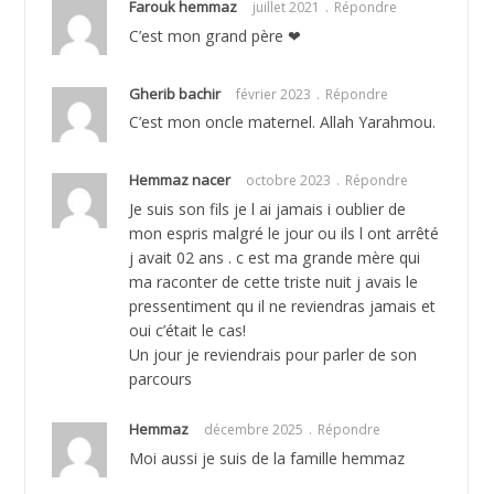
Farouk hemmaz
juillet 2021
Répondre
C’est mon grand père ❤
Gherib bachir
février 2023
Répondre
C’est mon oncle maternel. Allah Yarahmou.
Hemmaz nacer
octobre 2023
Répondre
Je suis son fils je l ai jamais i oublier de
mon espris malgré le jour ou ils l ont arrêté
j avait 02 ans . c est ma grande mère qui
ma raconter de cette triste nuit j avais le
pressentiment qu il ne reviendras jamais et
oui c’était le cas!
Un jour je reviendrais pour parler de son
parcours
Hemmaz
décembre 2025
Répondre
Moi aussi je suis de la famille hemmaz