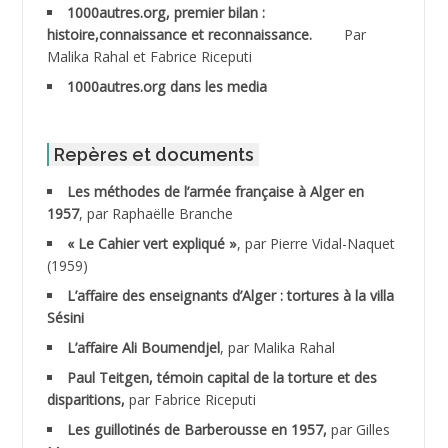
1000autres.org, premier bilan :
ABDESSLEM Ahmed dit le Coiffeur
histoire,connaissance et reconnaissance.
Par
Malika Rahal et Fabrice Riceputi
ABDOUDOU
1000autres.org dans les media
ABIB Mohamed
ABID Mohamed
Repères et documents
Les méthodes de l’armée française à Alger en
ABNOUN Salah
1957
, par Raphaëlle Branche
« Le Cahier vert expliqué »
, par Pierre Vidal-Naquet
ACHACHE M.*
(1959)
ACHLAF Ali
L’affaire des enseignants d’Alger : tortures à la villa
Sésini
ADALENE Tahar
L’affaire Ali Boumendjel
, par Malika Rahal
Paul Teitgen, témoin capital de la torture et des
ADALMI
disparitions,
par Fabrice Riceputi
ADANE Ramdane *
Les guillotinés de Barberousse en 1957,
par Gilles