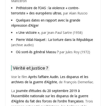
Manceron
ADDAD
Préhistoire de l’OAS : la violence « contre-
terroriste » des européens ultras
, par Alain Ruscio
ADDALA Baghdad*
Quelques dates en rapport avec la grande
répression d’Alger
ADDALA Boualem*
« Une victoire »
, par Jean-Paul Sartre (1958)
ADDANE
Pierre Vidal-Naquet : La torture dans la République
(archive audio)
ADDECHE Rachid
Où sont-ils général Massu ?
par Jules Roy (1972)
ADDER Omar
Vérité et justice ?
ADELIOUAT Vve AIT SAADA
Voir le film
Après l’affaire Audin. Les disparus et les
archives de la guerre d’Algérie
, de François Demerliac.
ADJANI Khaled
La
journée d’études du 20 septembre 2019 à
ADJAOUT
l’Assemblée nationale sur les disparus de la guerre
d’Algérie du fait des forces de l’ordre françaises
. Trois
ADNI Mohamed Akli