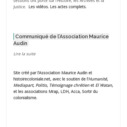
sessions ont porté sur l’Histoire, les Archives et la
Justice.
Les vidéos.
Les actes complets
.
ADOUL Arab *
AFLIAOU Mohamed *
Communiqué de l’Association Maurice
AGOULMINE
Audin
AGUIB Djaffar
Lire la suite
AGUIB Nouredine
Site créé par l’
Association Maurice Audin
et
AHLOUCHE Mabrouk *
histoirecoloniale.net
, avec le soutien de l’
Humanité
,
Mediapart
,
Politis
,
Témoignage
chrétien
et
El Watan
,
AIBLIED Ahmed
et les associations Mrap, LDH, Acca, Sortir du
colonialisme.
AIBOUD (ou AIBOUB) Ahmed
AIBOUD Abderrahmane *