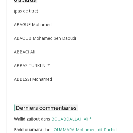
Post
(pas de titre)
ID
3416
ABAGUE Mohamed
ABAOUB Mohamed ben Daoudi
ABBACI Ali
ABBAS TURKI N. *
ABBESSI Mohamed
ABBOUR Azzedine *
ABDAT Amar
Derniers commentaires
Wallid zaitout
dans
BOUABDALLAH Ali *
ABDEDDAIM Hamid
Farid ouamara
dans
OUAMARA Mohamed, dit Rachid