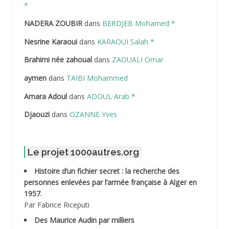
ABDELAZIZ Mohamed
*
NADERA ZOUBIR
dans
BERDJEB Mohamed *
ABDELHAFID Lakhdar
Nesrine Karaoui
dans
KARAOUI Salah *
ABDELHOUHAB Haciba
Brahimi née zahoual
dans
ZAOUALI Omar
ABDELLAZIZ Mohamed Hamoud*
aymen
dans
TAIBI Mohammed
ABDELLI Mohamed
Amara Adoul
dans
ADOUL Arab *
Djaouzi
dans
OZANNE Yves
ABDELLI Mohamed *
ABDELMALEK Abdelaziz
Le projet 1000autres.org
ABDELMOUMENE Ahmed
Histoire d’un fichier secret : la recherche des
personnes enlevées par l’armée française à Alger en
ABDESMED Mohamed ben Kaddour
1957.
Par Fabrice Riceputi
ABDESSELAMI Kouider
Des Maurice Audin par milliers