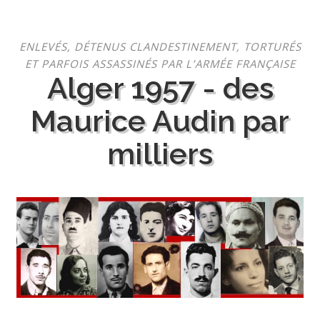
Aller
ENLEVÉS, DÉTENUS CLANDESTINEMENT, TORTURÉS
au
ET PARFOIS ASSASSINÉS PAR L’ARMÉE FRANÇAISE
contenu
Alger 1957 - des
Maurice Audin par
milliers