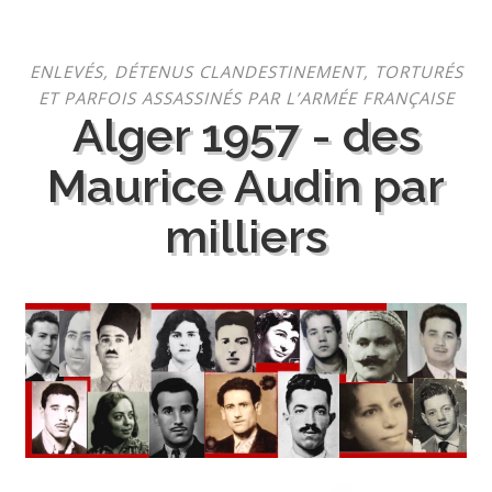
Aller
ENLEVÉS, DÉTENUS CLANDESTINEMENT, TORTURÉS
au
ET PARFOIS ASSASSINÉS PAR L’ARMÉE FRANÇAISE
contenu
Alger 1957 - des
Maurice Audin par
milliers