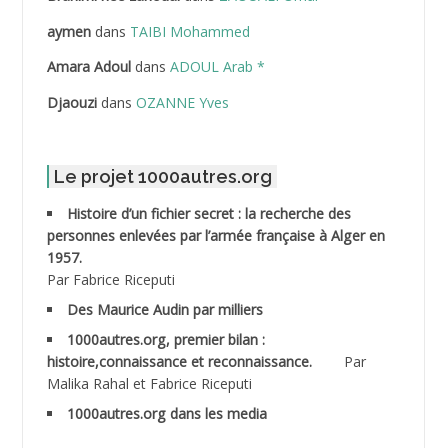
ABDELLAZIZ Mohamed Hamoud*
aymen
dans
TAIBI Mohammed
ABDELLI Mohamed
Amara Adoul
dans
ADOUL Arab *
Djaouzi
dans
OZANNE Yves
ABDELLI Mohamed *
ABDELMALEK Abdelaziz
Le projet 1000autres.org
ABDELMOUMENE Ahmed
Histoire d’un fichier secret : la recherche des
personnes enlevées par l’armée française à Alger en
ABDESMED Mohamed ben Kaddour
1957.
Par Fabrice Riceputi
ABDESSELAMI Kouider
Des Maurice Audin par milliers
1000autres.org, premier bilan :
ABDESSLEM Ahmed dit le Coiffeur
histoire,connaissance et reconnaissance.
Par
Malika Rahal et Fabrice Riceputi
ABDOUDOU
1000autres.org dans les media
ABIB Mohamed