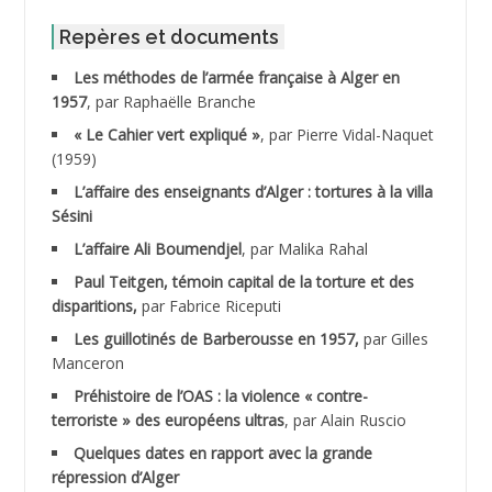
ABID Mohamed
Repères et documents
Les méthodes de l’armée française à Alger en
ABNOUN Salah
1957
, par Raphaëlle Branche
« Le Cahier vert expliqué »
, par Pierre Vidal-Naquet
ACHACHE M.*
(1959)
ACHLAF Ali
L’affaire des enseignants d’Alger : tortures à la villa
Sésini
ADALENE Tahar
L’affaire Ali Boumendjel
, par Malika Rahal
Paul Teitgen, témoin capital de la torture et des
ADALMI
disparitions,
par Fabrice Riceputi
ADANE Ramdane *
Les guillotinés de Barberousse en 1957,
par Gilles
Manceron
ADDAD
Préhistoire de l’OAS : la violence « contre-
terroriste » des européens ultras
, par Alain Ruscio
ADDALA Baghdad*
Quelques dates en rapport avec la grande
répression d’Alger
ADDALA Boualem*