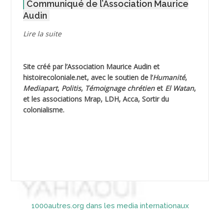
Communiqué de l’Association Maurice
AGOULMINE
Audin
AGUIB Djaffar
Lire la suite
AGUIB Nouredine
Site créé par l’
Association Maurice Audin
et
AHLOUCHE Mabrouk *
histoirecoloniale.net
, avec le soutien de l’
Humanité
,
Mediapart
,
Politis
,
Témoignage
chrétien
et
El Watan
,
AIBLIED Ahmed
et les associations Mrap, LDH, Acca, Sortir du
colonialisme.
AIBOUD Abderrahmane *
AIBOUD Ahmed
AICH
AICHEKADRA Sid Ahmed
1000autres.org dans les media internationaux
AICI (ou AISSI) Laïd