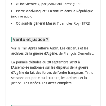
« Une victoire »
, par Jean-Paul Sartre (1958)
ADDANE
Pierre Vidal-Naquet : La torture dans la République
(archive audio)
ADDECHE Rachid
Où sont-ils général Massu ?
par Jules Roy (1972)
ADDER Omar *
Vérité et justice ?
ADELIOUAT Vve AIT SAADA
Voir le film
Après l’affaire Audin. Les disparus et les
archives de la guerre d’Algérie
, de François Demerliac.
ADJANI Khaled
La
journée d’études du 20 septembre 2019 à
ADJAOUT
l’Assemblée nationale sur les disparus de la guerre
d’Algérie du fait des forces de l’ordre françaises
. Trois
ADNI Mohamed Akli
sessions ont porté sur l’Histoire, les Archives et la
Justice.
Les vidéos.
Les actes complets
.
ADOUL Arab *
AFLIAOU Mohamed *