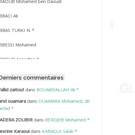
BAOUB Mohamed ben Daoudi
BBACI Ali
BBAS TURKI N. *
BBESSI Mohamed
BBOUR Azzedine *
BDAT Amar
Derniers commentaires
BDEDDAIM Hamid
allid zaitout
dans
BOUABDALLAH Ali *
arid ouamara
dans
OUAMARA Mohamed, dit
BDELAZIZ Mohamed
achid *
BDELHAFID Lakhdar
ADERA ZOUBIR
dans
BERDJEB Mohamed *
esrine Karaoui
dans
KARAOUI Salah *
BDELHOUHAB Haciba