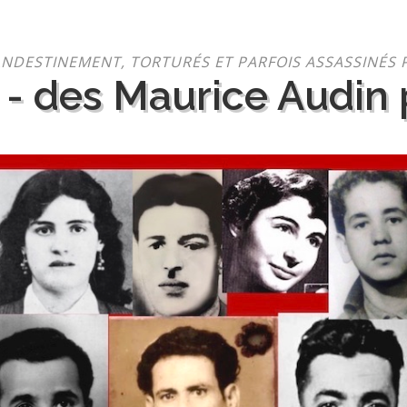
NDESTINEMENT, TORTURÉS ET PARFOIS ASSASSINÉS 
 - des Maurice Audin p