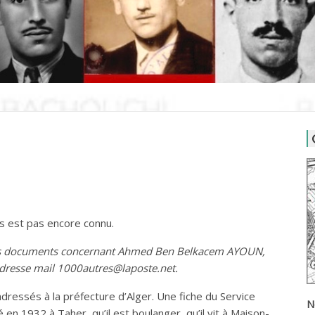
us est pas encore connu.
 des documents concernant Ahmed Ben Belkacem AYOUN,
adresse mail 1000autres@laposte.net.
dressés à la préfecture d’Alger. Une fiche du Service
N
é en 1932 à Taher, qu’il est boulanger, qu’il vit à Maison-