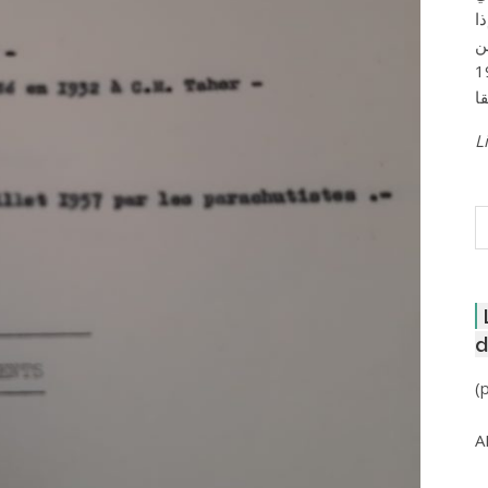
ا
ن
لعاصمة عام 1957
Li
R
d
(
A