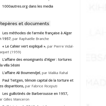
BIB Mohamed
1000autres.org dans les media
BID Mohamed
Repères et documents
BNOUN Salah
Les méthodes de l’armée française à Alger
n 1957
, par Raphaëlle Branche
CHACHE M.*
« Le Cahier vert expliqué »
, par Pierre Vidal-
CHLAF Ali
aquet (1959)
L’affaire des enseignants d’Alger : tortures
DALENE Tahar
la villa Sésini
L’affaire Ali Boumendjel
, par Malika Rahal
DALMI
Paul Teitgen, témoin capital de la torture et
DANE Ramdane *
es disparitions,
par Fabrice Riceputi
Les guillotinés de Barberousse en 1957,
DDAD
ar Gilles Manceron