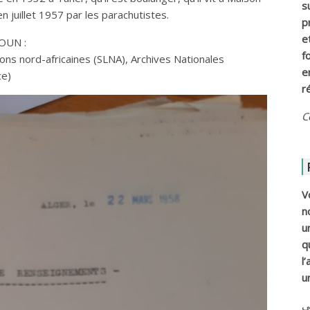
s
en juillet 1957 par les parachutistes.
p
e
OUN :
f
ons nord-africaines (SLNA), Archives Nationales
e
ce)
r
C
V
n
u
q
l
u
ي