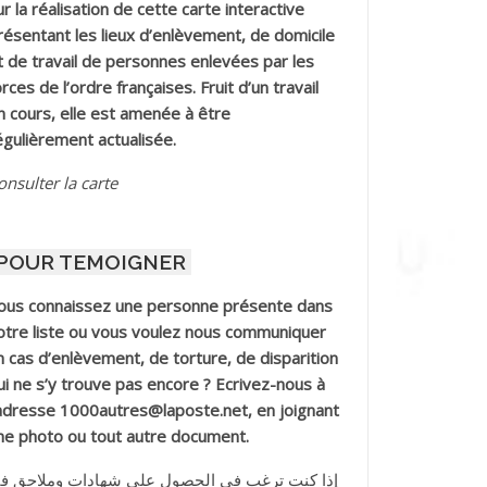
ur la réalisation de cette carte interactive
résentant les lieux d’enlèvement, de domicile
t de travail de personnes enlevées par les
orces de l’ordre françaises. Fruit d’un travail
n cours, elle est amenée à être
égulièrement actualisée.
onsulter la carte
POUR TEMOIGNER
ous connaissez une personne présente dans
otre liste ou vous voulez nous communiquer
n cas d’enlèvement, de torture, de disparition
ui ne s’y trouve pas encore ? Ecrivez-nous à
’adresse 1000autres@laposte.net, en joignant
ne photo ou tout autre document.
إذا كنت ترغب في الحصول على شهادات وملاحق ف