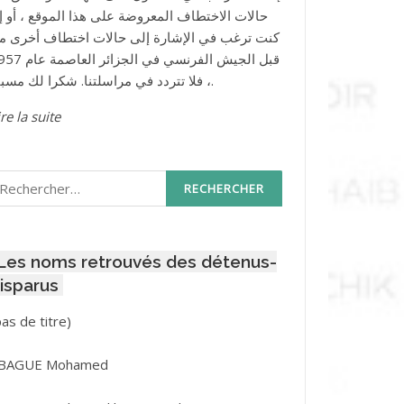
حالات الاختطاف المعروضة على هذا الموقع ، أو إذ
كنت ترغب في الإشارة إلى حالات اختطاف أخرى م
قبل الجيش الفرنسي في الجزائر ا
، فلا تتردد في مراسلتنا. شكرا لك مسبقا.
re la suite
echercher :
Les noms retrouvés des détenus-
isparus
Post
pas de titre)
ID
3416
BAGUE Mohamed