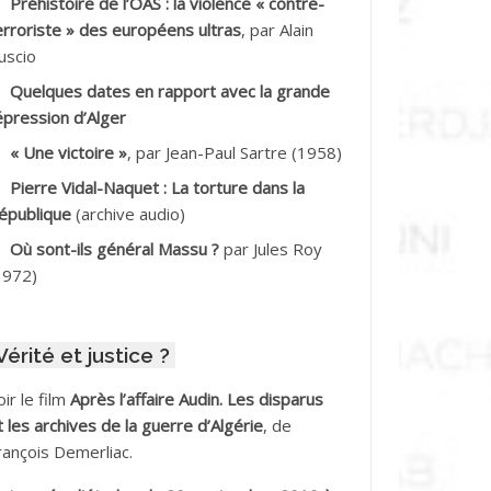
Préhistoire de l’OAS : la violence « contre-
DDALA Baghdad*
erroriste » des européens ultras
, par Alain
uscio
DDALA Boualem*
Quelques dates en rapport avec la grande
DDANE
épression d’Alger
« Une victoire »
, par Jean-Paul Sartre (1958)
DDECHE Rachid
Pierre Vidal-Naquet : La torture dans la
épublique
(archive audio)
DDER Omar
Où sont-ils général Massu ?
par Jules Roy
DELIOUAT Vve AIT SAADA
1972)
DJANI Khaled
Vérité et justice ?
DJAOUT
oir le film
Après l’affaire Audin. Les disparus
DNI Mohamed Akli
t les archives de la guerre d’Algérie
, de
rançois Demerliac.
DOUL Arab *