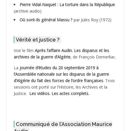
ADDANE
Pierre Vidal-Naquet : La torture dans la République
(archive audio)
ADDECHE Rachid
Où sont-ils général Massu ?
par Jules Roy (1972)
ADDER Omar
Vérité et justice ?
ADELIOUAT Vve AIT SAADA
Voir le film
Après l’affaire Audin. Les disparus et les
archives de la guerre d’Algérie
, de François Demerliac.
ADJANI Khaled
La
journée d’études du 20 septembre 2019 à
ADJAOUT
l’Assemblée nationale sur les disparus de la guerre
d’Algérie du fait des forces de l’ordre françaises
. Trois
ADNI Mohamed Akli
sessions ont porté sur l’Histoire, les Archives et la
Justice.
Les vidéos.
Les actes complets
.
ADOUL Arab *
AFLIAOU Mohamed *
Communiqué de l’Association Maurice
AGOULMINE