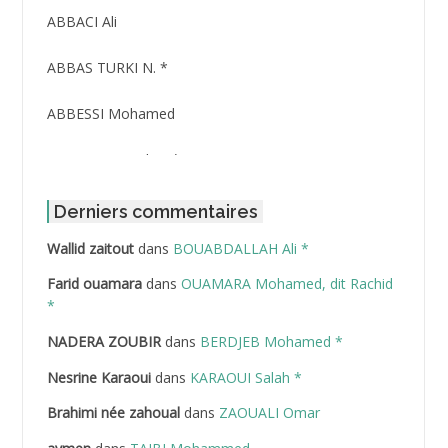
ABBACI Ali
ABBAS TURKI N. *
ABBESSI Mohamed
ABBOUR Azzedine *
ABDAT Amar
Derniers commentaires
Wallid zaitout
dans
BOUABDALLAH Ali *
ABDEDDAIM Hamid
Farid ouamara
dans
OUAMARA Mohamed, dit Rachid
ABDELAZIZ Mohamed
*
NADERA ZOUBIR
dans
BERDJEB Mohamed *
ABDELHAFID Lakhdar
Nesrine Karaoui
dans
KARAOUI Salah *
ABDELHOUHAB Haciba
Brahimi née zahoual
dans
ZAOUALI Omar
ABDELLAZIZ Mohamed Hamoud*