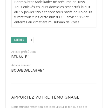
Benmokhtar Abdelkader né présumé en 1899.
Tous enlevés en leurs domiciles respectifs la nuit
du 15 janvier 1957 et sont tous natifs de Kolea. Ils
furent tous tués cette nuit du 15 janvier 1957 et
enterrés au cimetière musulman de Kolea.
B
LETTRES
Article précédent
BENANI B.*
Article suivant
BOUABDALLAH Ali *
APPORTEZ VOTRE TÉMOIGNAGE
Nous attirons l’attention des lecteurs sur le fait que ce site