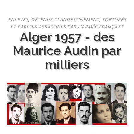
Aller
ENLEVÉS, DÉTENUS CLANDESTINEMENT, TORTURÉS
au
ET PARFOIS ASSASSINÉS PAR L’ARMÉE FRANÇAISE
contenu
Alger 1957 - des
Maurice Audin par
milliers