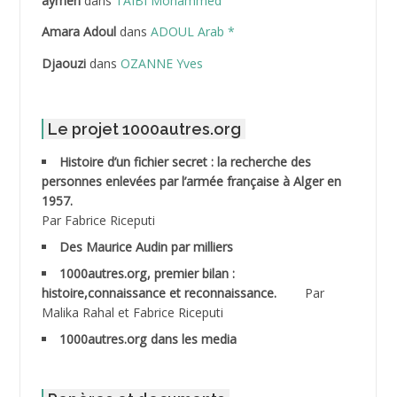
aymen
dans
TAIBI Mohammed
ABDELLI Mohamed
Amara Adoul
dans
ADOUL Arab *
Djaouzi
dans
OZANNE Yves
ABDELLI Mohamed *
ABDELMALEK Abdelaziz
Le projet 1000autres.org
ABDELMOUMENE Ahmed
Histoire d’un fichier secret : la recherche des
personnes enlevées par l’armée française à Alger en
ABDESMED Mohamed ben Kaddour
1957.
Par Fabrice Riceputi
ABDESSELAMI Kouider
Des Maurice Audin par milliers
1000autres.org, premier bilan :
ABDESSLEM Ahmed dit le Coiffeur
histoire,connaissance et reconnaissance.
Par
Malika Rahal et Fabrice Riceputi
ABDOUDOU
1000autres.org dans les media
ABIB Mohamed
ABID Mohamed