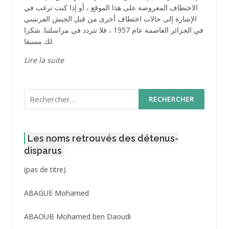
الاختطاف المعروضة على هذا الموقع ، أو إذا كنت ترغب في
الإشارة إلى حالات اختطاف أخرى من قبل الجيش الفرنسي
في الجزائر العاصمة عام 1957 ، فلا تتردد في مراسلتنا. شكرا
لك مسبقا.
Lire la suite
Rechercher :
Les noms retrouvés des détenus-
disparus
Post
(pas de titre)
ID
3416
ABAGUE Mohamed
ABAOUB Mohamed ben Daoudi