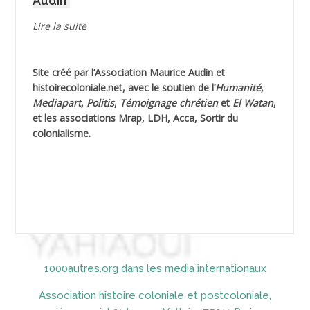
Audin
AGUIB Djaffar
Lire la suite
AGUIB Nouredine
Site créé par l’
Association Maurice Audin
et
AHLOUCHE Mabrouk *
histoirecoloniale.net
, avec le soutien de l’
Humanité
,
Mediapart
,
Politis
,
Témoignage
chrétien
et
El Watan
,
AIBLIED Ahmed
et les associations Mrap, LDH, Acca, Sortir du
colonialisme.
AIBOUD Abderrahmane *
AIBOUD Ahmed
AICH
AICHEKADRA Sid Ahmed
1000autres.org dans les media internationaux
AICI (ou AISSI) Laïd
Association histoire coloniale et postcoloniale,
AIDI