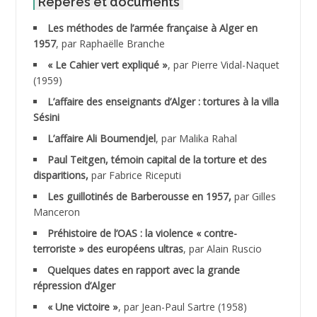
Repères et documents
Les méthodes de l’armée française à Alger en
ABNOUN Salah
1957
, par Raphaëlle Branche
« Le Cahier vert expliqué »
, par Pierre Vidal-Naquet
ACHACHE M.*
(1959)
ACHLAF Ali
L’affaire des enseignants d’Alger : tortures à la villa
Sésini
ADALENE Tahar
L’affaire Ali Boumendjel
, par Malika Rahal
Paul Teitgen, témoin capital de la torture et des
ADALMI
disparitions,
par Fabrice Riceputi
ADANE Ramdane *
Les guillotinés de Barberousse en 1957,
par Gilles
Manceron
ADDAD
Préhistoire de l’OAS : la violence « contre-
terroriste » des européens ultras
, par Alain Ruscio
ADDALA Baghdad*
Quelques dates en rapport avec la grande
répression d’Alger
ADDALA Boualem*
« Une victoire »
, par Jean-Paul Sartre (1958)