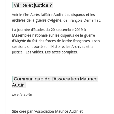
Vérité et justice ?
ADELIOUAT Vve AIT SAADA
Voir le film
Après l’affaire Audin. Les disparus et les
archives de la guerre d’Algérie
, de François Demerliac.
ADJANI Khaled
La
journée d’études du 20 septembre 2019 à
ADJAOUT
l’Assemblée nationale sur les disparus de la guerre
d’Algérie du fait des forces de l’ordre françaises
. Trois
ADNI Mohamed Akli
sessions ont porté sur l’Histoire, les Archives et la
Justice.
Les vidéos.
Les actes complets
.
ADOUL Arab *
AFLIAOU Mohamed *
Communiqué de l’Association Maurice
AGOULMINE
Audin
AGUIB Djaffar
Lire la suite
AGUIB Nouredine
Site créé par l’
Association Maurice Audin
et