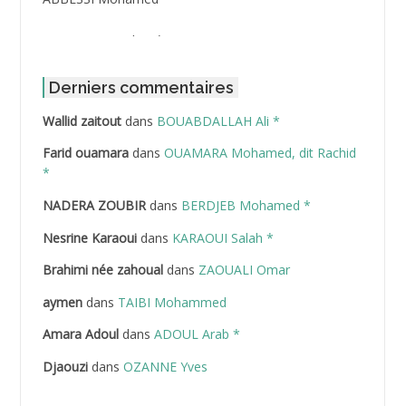
ABBOUR Azzedine *
ABDAT Amar
Derniers commentaires
Wallid zaitout
dans
BOUABDALLAH Ali *
ABDEDDAIM Hamid
Farid ouamara
dans
OUAMARA Mohamed, dit Rachid
ABDELAZIZ Mohamed
*
NADERA ZOUBIR
dans
BERDJEB Mohamed *
ABDELHAFID Lakhdar
Nesrine Karaoui
dans
KARAOUI Salah *
ABDELHOUHAB Haciba
Brahimi née zahoual
dans
ZAOUALI Omar
ABDELLAZIZ Mohamed Hamoud*
aymen
dans
TAIBI Mohammed
ABDELLI Mohamed
Amara Adoul
dans
ADOUL Arab *
Djaouzi
dans
OZANNE Yves
ABDELLI Mohamed *