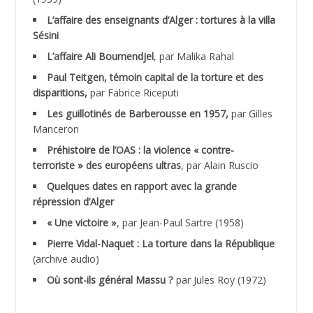
ACHLAF Ali
L’affaire des enseignants d’Alger : tortures à la villa
Sésini
ADALENE Tahar
L’affaire Ali Boumendjel
, par Malika Rahal
Paul Teitgen, témoin capital de la torture et des
ADALMI
disparitions,
par Fabrice Riceputi
ADANE Ramdane *
Les guillotinés de Barberousse en 1957,
par Gilles
Manceron
ADDAD
Préhistoire de l’OAS : la violence « contre-
terroriste » des européens ultras
, par Alain Ruscio
ADDALA Baghdad*
Quelques dates en rapport avec la grande
répression d’Alger
ADDALA Boualem*
« Une victoire »
, par Jean-Paul Sartre (1958)
ADDANE
Pierre Vidal-Naquet : La torture dans la République
(archive audio)
ADDECHE Rachid
Où sont-ils général Massu ?
par Jules Roy (1972)
ADDER Omar *