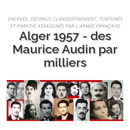
Aller
ENLEVÉS, DÉTENUS CLANDESTINEMENT, TORTURÉS
au
ET PARFOIS ASSASSINÉS PAR L’ARMÉE FRANÇAISE
contenu
Alger 1957 - des
Maurice Audin par
milliers