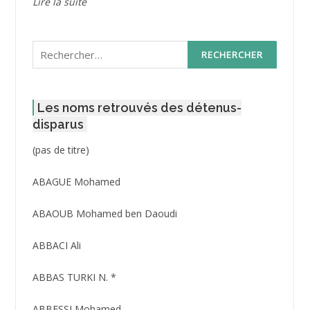
Lire la suite
Rechercher :
Les noms retrouvés des détenus-
disparus
Post
(pas de titre)
ID
3416
ABAGUE Mohamed
ABAOUB Mohamed ben Daoudi
ABBACI Ali
ABBAS TURKI N. *
ABBESSI Mohamed