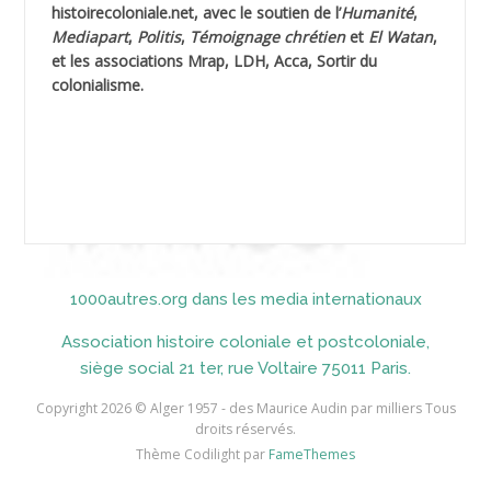
AHLOUCHE Mabrouk *
histoirecoloniale.net
, avec le soutien de l’
Humanité
,
Mediapart
,
Politis
,
Témoignage
chrétien
et
El Watan
,
AIBLIED Ahmed
et les associations Mrap, LDH, Acca, Sortir du
colonialisme.
AIBOUD Abderrahmane *
AIBOUD Ahmed
AICH
AICHEKADRA Sid Ahmed
1000autres.org dans les media internationaux
AICI (ou AISSI) Laïd
Association histoire coloniale et postcoloniale,
AIDI
siège social 21 ter, rue Voltaire 75011 Paris.
AININE Abdelkader
Copyright 2026 © Alger 1957 - des Maurice Audin par milliers Tous
droits réservés.
AIOUT
Thème Codilight par
FameThemes