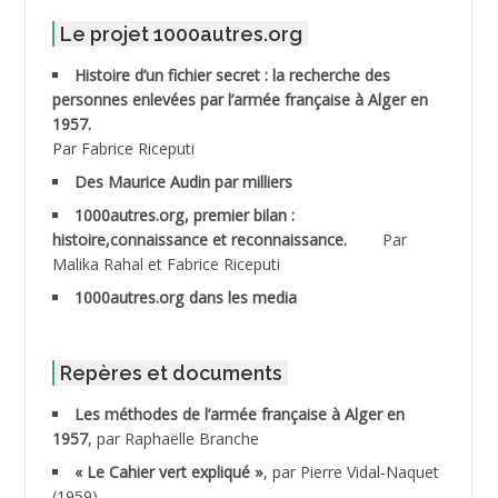
ABDELMALEK Abdelaziz
Le projet 1000autres.org
ABDELMOUMENE Ahmed
Histoire d’un fichier secret : la recherche des
personnes enlevées par l’armée française à Alger en
ABDESMED Mohamed ben Kaddour
1957.
Par Fabrice Riceputi
ABDESSELAMI Kouider
Des Maurice Audin par milliers
1000autres.org, premier bilan :
ABDESSLEM Ahmed dit le Coiffeur
histoire,connaissance et reconnaissance.
Par
Malika Rahal et Fabrice Riceputi
ABDOUDOU
1000autres.org dans les media
ABIB Mohamed
ABID Mohamed
Repères et documents
Les méthodes de l’armée française à Alger en
ABNOUN Salah *
1957
, par Raphaëlle Branche
« Le Cahier vert expliqué »
, par Pierre Vidal-Naquet
ACHACHE M.*
(1959)