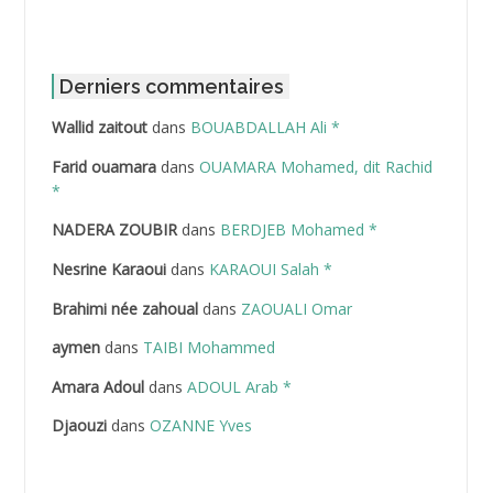
ABBOUR Azzedine *
ABDAT Amar
Derniers commentaires
Wallid zaitout
dans
BOUABDALLAH Ali *
ABDEDDAIM Hamid
Farid ouamara
dans
OUAMARA Mohamed, dit Rachid
ABDELAZIZ Mohamed
*
NADERA ZOUBIR
dans
BERDJEB Mohamed *
ABDELHAFID Lakhdar
Nesrine Karaoui
dans
KARAOUI Salah *
ABDELHOUHAB Haciba
Brahimi née zahoual
dans
ZAOUALI Omar
ABDELLAZIZ Mohamed Hamoud*
aymen
dans
TAIBI Mohammed
ABDELLI Mohamed
Amara Adoul
dans
ADOUL Arab *
Djaouzi
dans
OZANNE Yves
ABDELLI Mohamed *
ABDELMALEK Abdelaziz