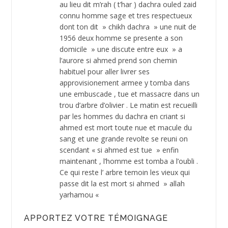
au lieu dit m’rah ( t’har ) dachra ouled zaid
connu homme sage et tres respectueux
dont ton dit » chikh dachra » une nuit de
1956 deux homme se presente a son
domicile » une discute entre eux » a
l’aurore si ahmed prend son chemin
habituel pour aller livrer ses
approvisionement armee y tomba dans
une embuscade , tue et massacre dans un
trou d’arbre d’olivier . Le matin est recueilli
par les hommes du dachra en criant si
ahmed est mort toute nue et macule du
sang et une grande revolte se reuni on
scendant « si ahmed est tue » enfin
maintenant , l’homme est tomba a l’oubli .
Ce qui reste l’ arbre temoin les vieux qui
passe dit la est mort si ahmed » allah
yarhamou «
APPORTEZ VOTRE TÉMOIGNAGE