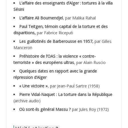
ACHLAF Ali
L’affaire des enseignants d’Alger : tortures à la villa
Sésini
ADALENE Tahar
L’affaire Ali Boumendjel
, par Malika Rahal
Paul Teitgen, témoin capital de la torture et des
ADALMI
disparitions,
par Fabrice Riceputi
ADANE Ramdane *
Les guillotinés de Barberousse en 1957,
par Gilles
Manceron
ADDAD
Préhistoire de l’OAS : la violence « contre-
terroriste » des européens ultras
, par Alain Ruscio
ADDALA Baghdad*
Quelques dates en rapport avec la grande
répression d’Alger
ADDALA Boualem*
« Une victoire »
, par Jean-Paul Sartre (1958)
ADDANE
Pierre Vidal-Naquet : La torture dans la République
(archive audio)
ADDECHE Rachid
Où sont-ils général Massu ?
par Jules Roy (1972)
ADDER Omar