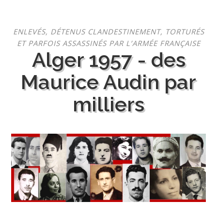
Aller
ENLEVÉS, DÉTENUS CLANDESTINEMENT, TORTURÉS
au
ET PARFOIS ASSASSINÉS PAR L’ARMÉE FRANÇAISE
contenu
Alger 1957 - des
Maurice Audin par
milliers