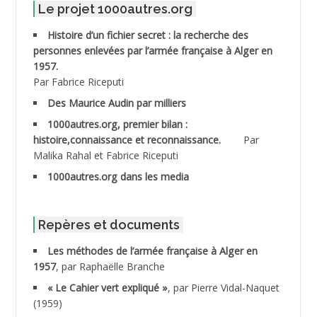
Le projet 1000autres.org
ABDELMOUMENE Ahmed
Histoire d’un fichier secret : la recherche des
personnes enlevées par l’armée française à Alger en
ABDESMED Mohamed ben Kaddour
1957.
Par Fabrice Riceputi
ABDESSELAMI Kouider
Des Maurice Audin par milliers
1000autres.org, premier bilan :
ABDESSLEM Ahmed dit le Coiffeur
histoire,connaissance et reconnaissance.
Par
Malika Rahal et Fabrice Riceputi
ABDOUDOU
1000autres.org dans les media
ABIB Mohamed
ABID Mohamed
Repères et documents
Les méthodes de l’armée française à Alger en
ABNOUN Salah
1957
, par Raphaëlle Branche
« Le Cahier vert expliqué »
, par Pierre Vidal-Naquet
ACHACHE M.*
(1959)