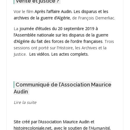
Vérité et justice ?
ADELIOUAT Vve AIT SAADA
Voir le film
Après l’affaire Audin. Les disparus et les
archives de la guerre d’Algérie
, de François Demerliac.
ADJANI Khaled
La
journée d’études du 20 septembre 2019 à
ADJAOUT
l’Assemblée nationale sur les disparus de la guerre
d’Algérie du fait des forces de l’ordre françaises
. Trois
ADNI Mohamed Akli
sessions ont porté sur l’Histoire, les Archives et la
Justice.
Les vidéos.
Les actes complets
.
ADOUL Arab *
AFLIAOU Mohamed *
Communiqué de l’Association Maurice
AGOULMINE
Audin
AGUIB Djaffar
Lire la suite
AGUIB Nouredine
Site créé par l’
Association Maurice Audin
et
AHLOUCHE Mabrouk *
histoirecoloniale.net
, avec le soutien de l’
Humanité
,