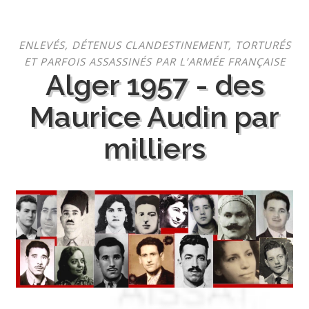
Aller
ENLEVÉS, DÉTENUS CLANDESTINEMENT, TORTURÉS
au
ET PARFOIS ASSASSINÉS PAR L’ARMÉE FRANÇAISE
contenu
Alger 1957 - des
Maurice Audin par
milliers