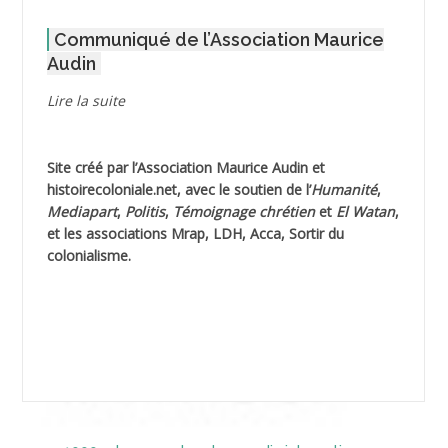
Communiqué de l’Association Maurice
AGOULMINE
Audin
AGUIB Djaffar
Lire la suite
AGUIB Nouredine
Site créé par l’
Association Maurice Audin
et
AHLOUCHE Mabrouk *
histoirecoloniale.net
, avec le soutien de l’
Humanité
,
Mediapart
,
Politis
,
Témoignage
chrétien
et
El Watan
,
AIBLIED Ahmed
et les associations Mrap, LDH, Acca, Sortir du
colonialisme.
AIBOUD Abderrahmane *
AIBOUD Ahmed
AICH
AICHEKADRA Sid Ahmed