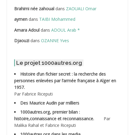
ABDELHOUHAB Haciba
Brahimi née zahoual
dans
ZAOUALI Omar
ABDELLAZIZ Mohamed Hamoud*
aymen
dans
TAIBI Mohammed
ABDELLI Mohamed
Amara Adoul
dans
ADOUL Arab *
Djaouzi
dans
OZANNE Yves
ABDELLI Mohamed *
ABDELMALEK Abdelaziz
Le projet 1000autres.org
ABDELMOUMENE Ahmed
Histoire d’un fichier secret : la recherche des
personnes enlevées par l’armée française à Alger en
ABDESMED Mohamed ben Kaddour
1957.
Par Fabrice Riceputi
ABDESSELAMI Kouider
Des Maurice Audin par milliers
1000autres.org, premier bilan :
ABDESSLEM Ahmed dit le Coiffeur
histoire,connaissance et reconnaissance.
Par
Malika Rahal et Fabrice Riceputi
ABDOUDOU
1000autres.org dans les media