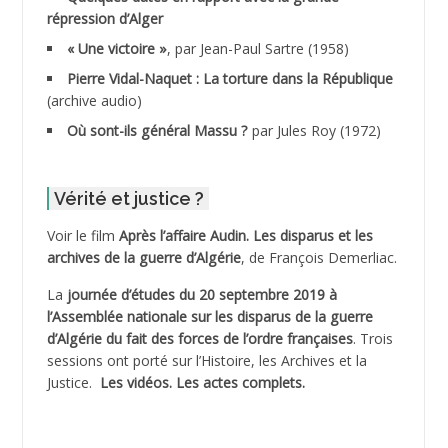
répression d’Alger
ADDALA Boualem*
« Une victoire »
, par Jean-Paul Sartre (1958)
ADDANE
Pierre Vidal-Naquet : La torture dans la République
(archive audio)
ADDECHE Rachid
Où sont-ils général Massu ?
par Jules Roy (1972)
ADDER Omar
Vérité et justice ?
ADELIOUAT Vve AIT SAADA
Voir le film
Après l’affaire Audin. Les disparus et les
archives de la guerre d’Algérie
, de François Demerliac.
ADJANI Khaled
La
journée d’études du 20 septembre 2019 à
ADJAOUT
l’Assemblée nationale sur les disparus de la guerre
d’Algérie du fait des forces de l’ordre françaises
. Trois
ADNI Mohamed Akli
sessions ont porté sur l’Histoire, les Archives et la
Justice.
Les vidéos.
Les actes complets
.
ADOUL Arab *
AFLIAOU Mohamed *