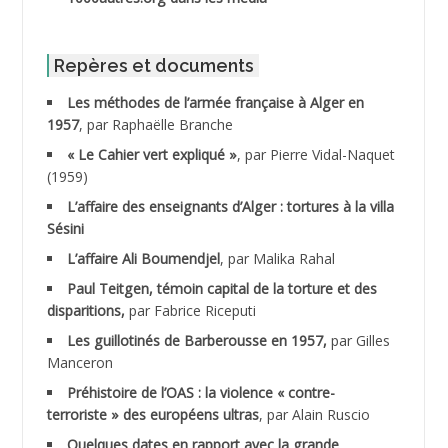
ABIB Mohamed
ABID Mohamed
Repères et documents
Les méthodes de l’armée française à Alger en
ABNOUN Salah
1957
, par Raphaëlle Branche
« Le Cahier vert expliqué »
, par Pierre Vidal-Naquet
ACHACHE M.*
(1959)
ACHLAF Ali
L’affaire des enseignants d’Alger : tortures à la villa
Sésini
ADALENE Tahar
L’affaire Ali Boumendjel
, par Malika Rahal
Paul Teitgen, témoin capital de la torture et des
ADALMI
disparitions,
par Fabrice Riceputi
ADANE Ramdane *
Les guillotinés de Barberousse en 1957,
par Gilles
Manceron
ADDAD
Préhistoire de l’OAS : la violence « contre-
terroriste » des européens ultras
, par Alain Ruscio
ADDALA Baghdad*
Quelques dates en rapport avec la grande