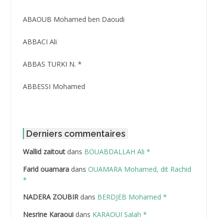
ABAOUB Mohamed ben Daoudi
ABBACI Ali
ABBAS TURKI N. *
ABBESSI Mohamed
ABBOUR Azzedine *
ABDAT Amar
Derniers commentaires
Wallid zaitout
dans
BOUABDALLAH Ali *
ABDEDDAIM Hamid
Farid ouamara
dans
OUAMARA Mohamed, dit Rachid
ABDELAZIZ Mohamed
*
NADERA ZOUBIR
dans
BERDJEB Mohamed *
ABDELHAFID Lakhdar
Nesrine Karaoui
dans
KARAOUI Salah *