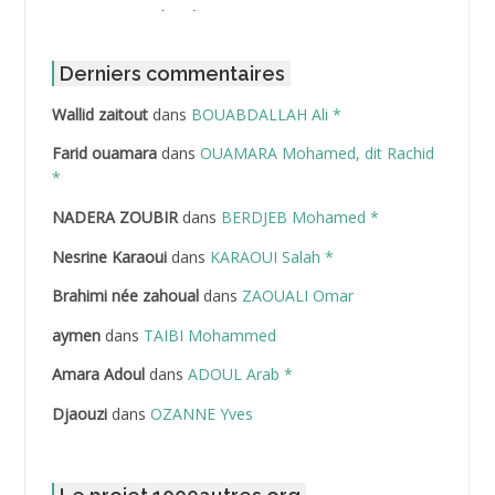
ABBOUR Azzedine *
ABDAT Amar
Derniers commentaires
Wallid zaitout
dans
BOUABDALLAH Ali *
ABDEDDAIM Hamid
Farid ouamara
dans
OUAMARA Mohamed, dit Rachid
ABDELAZIZ Mohamed
*
NADERA ZOUBIR
dans
BERDJEB Mohamed *
ABDELHAFID Lakhdar
Nesrine Karaoui
dans
KARAOUI Salah *
ABDELHOUHAB Haciba
Brahimi née zahoual
dans
ZAOUALI Omar
ABDELLAZIZ Mohamed Hamoud*
aymen
dans
TAIBI Mohammed
ABDELLI Mohamed
Amara Adoul
dans
ADOUL Arab *
Djaouzi
dans
OZANNE Yves
ABDELLI Mohamed *
ABDELMALEK Abdelaziz