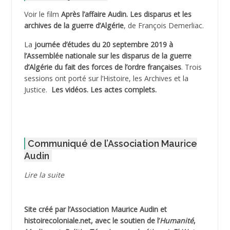
ADELIOUAT Vve AIT SAADA
Voir le film
Après l’affaire Audin. Les disparus et les
archives de la guerre d’Algérie
, de François Demerliac.
ADJANI Khaled
La
journée d’études du 20 septembre 2019 à
ADJAOUT
l’Assemblée nationale sur les disparus de la guerre
d’Algérie du fait des forces de l’ordre françaises
. Trois
ADNI Mohamed Akli
sessions ont porté sur l’Histoire, les Archives et la
Justice.
Les vidéos.
Les actes complets
.
ADOUL Arab *
AFLIAOU Mohamed *
Communiqué de l’Association Maurice
AGOULMINE
Audin
AGUIB Djaffar
Lire la suite
AGUIB Nouredine
Site créé par l’
Association Maurice Audin
et
AHLOUCHE Mabrouk *
histoirecoloniale.net
, avec le soutien de l’
Humanité
,