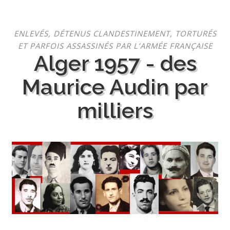
Aller
ENLEVÉS, DÉTENUS CLANDESTINEMENT, TORTURÉS
au
ET PARFOIS ASSASSINÉS PAR L’ARMÉE FRANÇAISE
contenu
Alger 1957 - des
Maurice Audin par
milliers