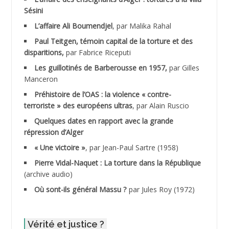
Sésini
ADALENE Tahar
L’affaire Ali Boumendjel
, par Malika Rahal
Paul Teitgen, témoin capital de la torture et des
ADALMI
disparitions,
par Fabrice Riceputi
ADANE Ramdane *
Les guillotinés de Barberousse en 1957,
par Gilles
Manceron
ADDAD
Préhistoire de l’OAS : la violence « contre-
terroriste » des européens ultras
, par Alain Ruscio
ADDALA Baghdad*
Quelques dates en rapport avec la grande
répression d’Alger
ADDALA Boualem*
« Une victoire »
, par Jean-Paul Sartre (1958)
ADDANE
Pierre Vidal-Naquet : La torture dans la République
(archive audio)
ADDECHE Rachid
Où sont-ils général Massu ?
par Jules Roy (1972)
ADDER Omar
Vérité et justice ?