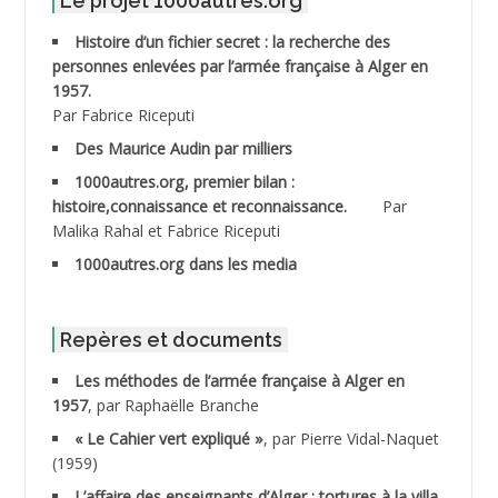
Le projet 1000autres.org
ABDELMOUMENE Ahmed
Histoire d’un fichier secret : la recherche des
personnes enlevées par l’armée française à Alger en
ABDESMED Mohamed ben Kaddour
1957.
Par Fabrice Riceputi
ABDESSELAMI Kouider
Des Maurice Audin par milliers
1000autres.org, premier bilan :
ABDESSLEM Ahmed dit le Coiffeur
histoire,connaissance et reconnaissance.
Par
Malika Rahal et Fabrice Riceputi
ABDOUDOU
1000autres.org dans les media
ABIB Mohamed
ABID Mohamed
Repères et documents
Les méthodes de l’armée française à Alger en
ABNOUN Salah
1957
, par Raphaëlle Branche
« Le Cahier vert expliqué »
, par Pierre Vidal-Naquet
ACHACHE M.*
(1959)
ACHLAF Ali
L’affaire des enseignants d’Alger : tortures à la villa