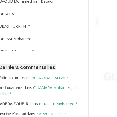
BAOUB Mohamed ben Daoudi
BBACI Ali
BBAS TURKI N. *
BBESSI Mohamed
BBOUR Azzedine *
BDAT Amar
Derniers commentaires
BDEDDAIM Hamid
allid zaitout
dans
BOUABDALLAH Ali *
arid ouamara
dans
OUAMARA Mohamed, dit
BDELAZIZ Mohamed
achid *
BDELHAFID Lakhdar
ADERA ZOUBIR
dans
BERDJEB Mohamed *
esrine Karaoui
dans
KARAOUI Salah *
BDELHOUHAB Haciba