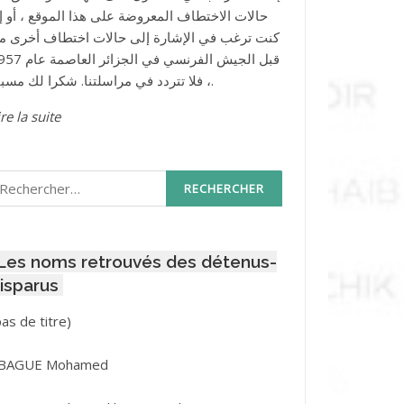
حالات الاختطاف المعروضة على هذا الموقع ، أو إذ
كنت ترغب في الإشارة إلى حالات اختطاف أخرى م
قبل الجيش الفرنسي في الجزائر ا
، فلا تتردد في مراسلتنا. شكرا لك مسبقا.
re la suite
echercher :
Les noms retrouvés des détenus-
isparus
Post
pas de titre)
ID
3416
BAGUE Mohamed