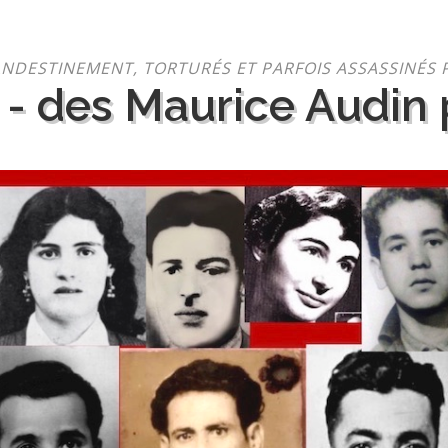
NDESTINEMENT, TORTURÉS ET PARFOIS ASSASSINÉS 
 - des Maurice Audin p