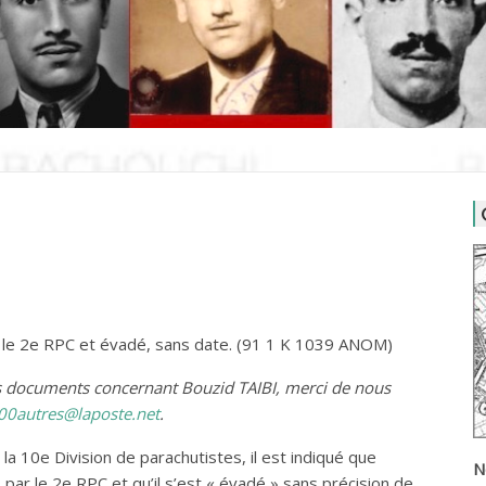
 le 2e RPC et évadé, sans date. (91 1 K 1039 ANOM)
es documents concernant Bouzid TAIBI, merci de nous
00autres@laposte.net
.
la 10e Division de parachutistes, il est indiqué que
N
par le 2e RPC et qu’il s’est « évadé » sans précision de