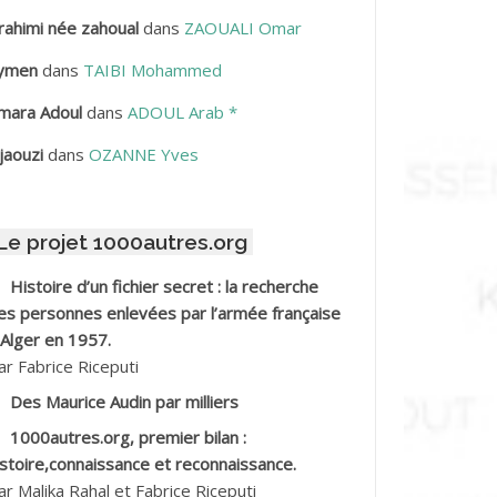
rahimi née zahoual
dans
ZAOUALI Omar
BDELLAZIZ Mohamed Hamoud*
ymen
dans
TAIBI Mohammed
BDELLI Mohamed
mara Adoul
dans
ADOUL Arab *
BDELLI Mohamed *
jaouzi
dans
OZANNE Yves
BDELMALEK Abdelaziz
Le projet 1000autres.org
BDELMOUMENE Ahmed
Histoire d’un fichier secret : la recherche
BDESMED Mohamed ben Kaddour
es personnes enlevées par l’armée française
 Alger en 1957.
BDESSELAMI Kouider
ar Fabrice Riceputi
Des Maurice Audin par milliers
BDESSLEM Ahmed dit le Coiffeur
1000autres.org, premier bilan :
istoire,connaissance et reconnaissance.
BDOUDOU
ar Malika Rahal et Fabrice Riceputi