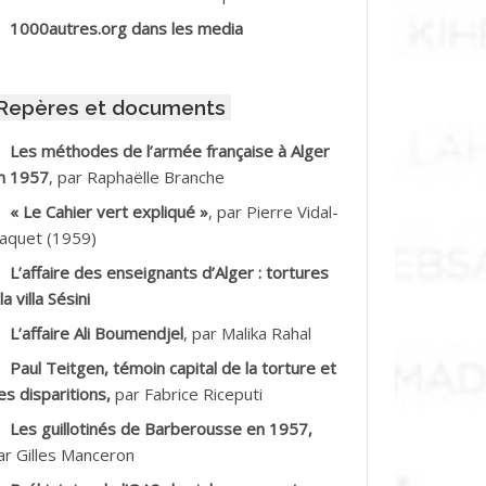
BIB Mohamed
1000autres.org dans les media
BID Mohamed
Repères et documents
BNOUN Salah
Les méthodes de l’armée française à Alger
n 1957
, par Raphaëlle Branche
CHACHE M.*
« Le Cahier vert expliqué »
, par Pierre Vidal-
CHLAF Ali
aquet (1959)
L’affaire des enseignants d’Alger : tortures
DALENE Tahar
la villa Sésini
L’affaire Ali Boumendjel
, par Malika Rahal
DALMI
Paul Teitgen, témoin capital de la torture et
DANE Ramdane *
es disparitions,
par Fabrice Riceputi
Les guillotinés de Barberousse en 1957,
DDAD
ar Gilles Manceron