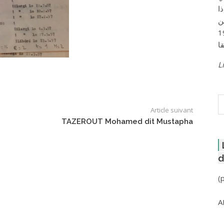
ا
ن
لعاصمة عام 1957
Li
R
Article suivant
TAZEROUT Mohamed dit Mustapha
d
(
A