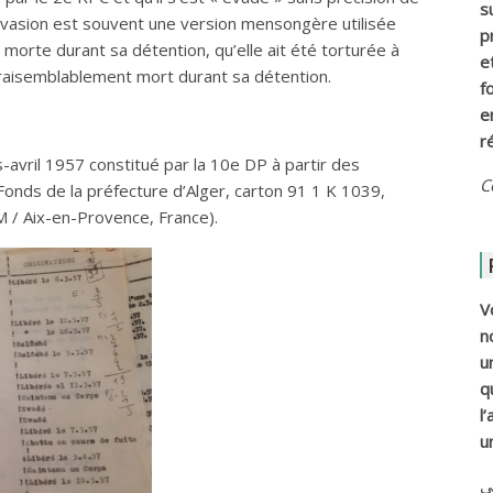
s
l’évasion est souvent une version mensongère utilisée
p
 morte durant sa détention, qu’elle ait été torturée à
e
raisemblablement mort durant sa détention.
f
e
r
-avril 1957 constitué par la 10e DP à partir des
C
Fonds de la préfecture d’Alger, carton 91 1 K 1039,
 / Aix-en-Provence, France).
V
n
u
q
l
u
ي