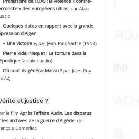
Préhistoire de l’OAS : la violence « contre-
DDALA Baghdad*
erroriste » des européens ultras
, par Alain
uscio
DDALA Boualem*
Quelques dates en rapport avec la grande
DDANE
épression d’Alger
« Une victoire »
, par Jean-Paul Sartre (1958)
DDECHE Rachid
Pierre Vidal-Naquet : La torture dans la
épublique
(archive audio)
DDER Omar *
Où sont-ils général Massu ?
par Jules Roy
DELIOUAT Vve AIT SAADA
1972)
DJANI Khaled
Vérité et justice ?
DJAOUT
oir le film
Après l’affaire Audin. Les disparus
DNI Mohamed Akli
t les archives de la guerre d’Algérie
, de
rançois Demerliac.
DOUL Arab *