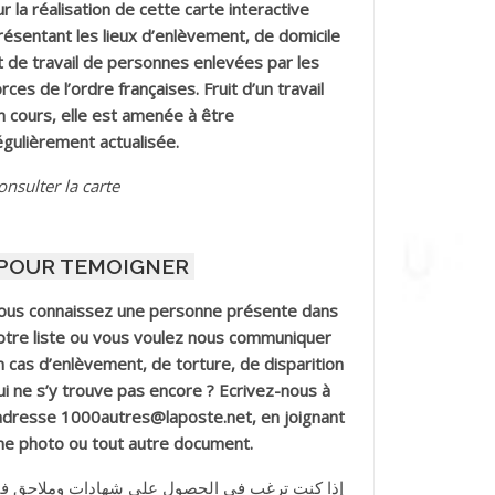
ur la réalisation de cette carte interactive
résentant les lieux d’enlèvement, de domicile
t de travail de personnes enlevées par les
orces de l’ordre françaises. Fruit d’un travail
n cours, elle est amenée à être
égulièrement actualisée.
onsulter la carte
POUR TEMOIGNER
ous connaissez une personne présente dans
otre liste ou vous voulez nous communiquer
n cas d’enlèvement, de torture, de disparition
ui ne s’y trouve pas encore ? Ecrivez-nous à
’adresse 1000autres@laposte.net, en joignant
ne photo ou tout autre document.
إذا كنت ترغب في الحصول على شهادات وملاحق ف