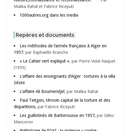
Malika Rahal et Fabrice Riceputi
ABDOUDOU
1000autres.org dans les media
ABIB Mohamed
ABID Mohamed
Repères et documents
Les méthodes de l’armée française à Alger en
ABNOUN Salah
1957
, par Raphaëlle Branche
« Le Cahier vert expliqué »
, par Pierre Vidal-Naquet
ACHACHE M.*
(1959)
ACHLAF Ali
L’affaire des enseignants d’Alger : tortures à la villa
Sésini
ADALENE Tahar
L’affaire Ali Boumendjel
, par Malika Rahal
Paul Teitgen, témoin capital de la torture et des
ADALMI
disparitions,
par Fabrice Riceputi
ADANE Ramdane *
Les guillotinés de Barberousse en 1957,
par Gilles
Manceron
ADDAD
Préhistoire de l’OAS : la violence « contre-