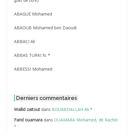
(pas de titre)
ID
3416
ABAGUE Mohamed
ABAOUB Mohamed ben Daoudi
ABBACI Ali
ABBAS TURKI N. *
ABBESSI Mohamed
ABBOUR Azzedine *
ABDAT Amar
Derniers commentaires
Wallid zaitout
dans
BOUABDALLAH Ali *
ABDEDDAIM Hamid
Farid ouamara
dans
OUAMARA Mohamed, dit Rachid
ABDELAZIZ Mohamed
*