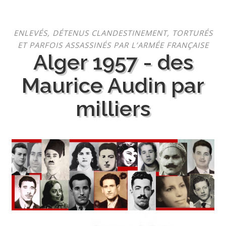
Aller
ENLEVÉS, DÉTENUS CLANDESTINEMENT, TORTURÉS
au
ET PARFOIS ASSASSINÉS PAR L’ARMÉE FRANÇAISE
contenu
Alger 1957 - des
Maurice Audin par
milliers