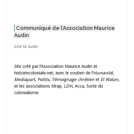
ADOUL Arab *
AFLIAOU Mohamed *
Communiqué de l’Association Maurice
AGOULMINE
Audin
AGUIB Djaffar
Lire la suite
AGUIB Nouredine
Site créé par l’
Association Maurice Audin
et
AHLOUCHE Mabrouk *
histoirecoloniale.net
, avec le soutien de l’
Humanité
,
Mediapart
,
Politis
,
Témoignage
chrétien
et
El Watan
,
AIBLIED Ahmed
et les associations Mrap, LDH, Acca, Sortir du
colonialisme.
AIBOUD Abderrahmane *
AIBOUD Ahmed
AICH