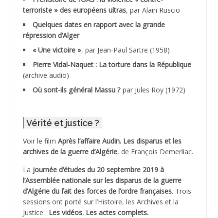
terroriste » des européens ultras
, par Alain Ruscio
ADDALA Baghdad*
Quelques dates en rapport avec la grande
répression d’Alger
ADDALA Boualem*
« Une victoire »
, par Jean-Paul Sartre (1958)
ADDANE
Pierre Vidal-Naquet : La torture dans la République
(archive audio)
ADDECHE Rachid
Où sont-ils général Massu ?
par Jules Roy (1972)
ADDER Omar *
Vérité et justice ?
ADELIOUAT Vve AIT SAADA
Voir le film
Après l’affaire Audin. Les disparus et les
archives de la guerre d’Algérie
, de François Demerliac.
ADJANI Khaled
La
journée d’études du 20 septembre 2019 à
ADJAOUT
l’Assemblée nationale sur les disparus de la guerre
d’Algérie du fait des forces de l’ordre françaises
. Trois
ADNI Mohamed Akli
sessions ont porté sur l’Histoire, les Archives et la
Justice.
Les vidéos.
Les actes complets
.