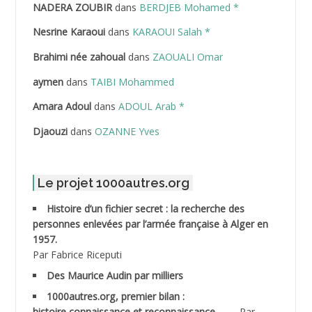
NADERA ZOUBIR
dans
BERDJEB Mohamed *
ABDELHAFID Lakhdar
Nesrine Karaoui
dans
KARAOUI Salah *
ABDELHOUHAB Haciba
Brahimi née zahoual
dans
ZAOUALI Omar
ABDELLAZIZ Mohamed Hamoud*
aymen
dans
TAIBI Mohammed
ABDELLI Mohamed
Amara Adoul
dans
ADOUL Arab *
Djaouzi
dans
OZANNE Yves
ABDELLI Mohamed *
ABDELMALEK Abdelaziz
Le projet 1000autres.org
ABDELMOUMENE Ahmed
Histoire d’un fichier secret : la recherche des
personnes enlevées par l’armée française à Alger en
ABDESMED Mohamed ben Kaddour
1957.
Par Fabrice Riceputi
ABDESSELAMI Kouider
Des Maurice Audin par milliers
1000autres.org, premier bilan :
ABDESSLEM Ahmed dit le Coiffeur
histoire,connaissance et reconnaissance.
Par