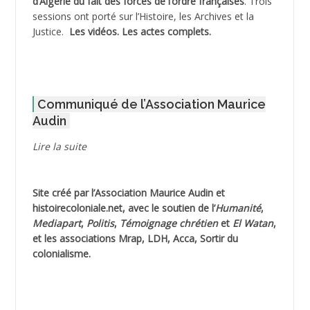
d’Algérie du fait des forces de l’ordre françaises
. Trois
ADNI Mohamed Akli
sessions ont porté sur l’Histoire, les Archives et la
Justice.
Les vidéos.
Les actes complets
.
ADOUL Arab *
AFLIAOU Mohamed *
Communiqué de l’Association Maurice
AGOULMINE
Audin
AGUIB Djaffar
Lire la suite
AGUIB Nouredine
Site créé par l’
Association Maurice Audin
et
AHLOUCHE Mabrouk *
histoirecoloniale.net
, avec le soutien de l’
Humanité
,
Mediapart
,
Politis
,
Témoignage
chrétien
et
El Watan
,
AIBLIED Ahmed
et les associations Mrap, LDH, Acca, Sortir du
colonialisme.
AIBOUD Abderrahmane *
AIBOUD Ahmed