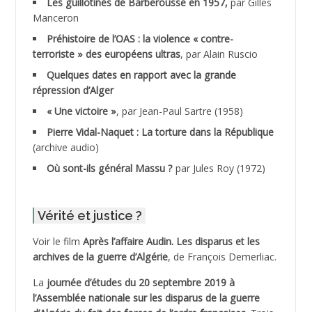
ADANE Ramdane *
Les guillotinés de Barberousse en 1957,
par Gilles
Manceron
ADDAD
Préhistoire de l’OAS : la violence « contre-
terroriste » des européens ultras
, par Alain Ruscio
ADDALA Baghdad*
Quelques dates en rapport avec la grande
répression d’Alger
ADDALA Boualem*
« Une victoire »
, par Jean-Paul Sartre (1958)
ADDANE
Pierre Vidal-Naquet : La torture dans la République
(archive audio)
ADDECHE Rachid
Où sont-ils général Massu ?
par Jules Roy (1972)
ADDER Omar *
Vérité et justice ?
ADELIOUAT Vve AIT SAADA
Voir le film
Après l’affaire Audin. Les disparus et les
archives de la guerre d’Algérie
, de François Demerliac.
ADJANI Khaled
La
journée d’études du 20 septembre 2019 à
ADJAOUT
l’Assemblée nationale sur les disparus de la guerre