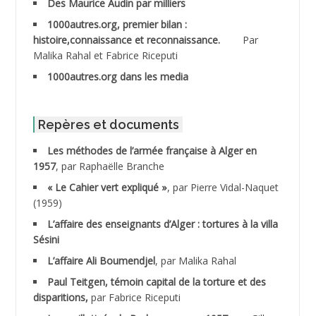
Des Maurice Audin par milliers
1000autres.org, premier bilan :
ABDESSLEM Ahmed dit le Coiffeur
histoire,connaissance et reconnaissance.
Par
Malika Rahal et Fabrice Riceputi
ABDOUDOU
1000autres.org dans les media
ABIB Mohamed
ABID Mohamed
Repères et documents
Les méthodes de l’armée française à Alger en
ABNOUN Salah *
1957
, par Raphaëlle Branche
« Le Cahier vert expliqué »
, par Pierre Vidal-Naquet
ACHACHE M.*
(1959)
ACHLAF Ali
L’affaire des enseignants d’Alger : tortures à la villa
Sésini
ADALENE Tahar
L’affaire Ali Boumendjel
, par Malika Rahal
Paul Teitgen, témoin capital de la torture et des
ADALMI
disparitions,
par Fabrice Riceputi