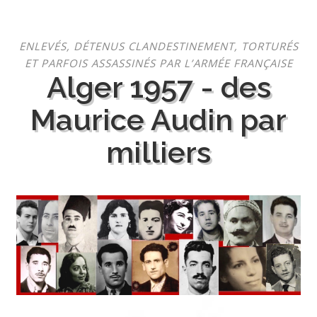
Aller
ENLEVÉS, DÉTENUS CLANDESTINEMENT, TORTURÉS
au
ET PARFOIS ASSASSINÉS PAR L’ARMÉE FRANÇAISE
contenu
Alger 1957 - des
Maurice Audin par
milliers