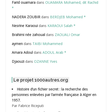
Farid ouamara
dans
OUAMARA Mohamed, dit Rachid
ABDELAZIZ Mohamed
*
NADERA ZOUBIR
dans
BERDJEB Mohamed *
ABDELHAFID Lakhdar
Nesrine Karaoui
dans
KARAOUI Salah *
ABDELHOUHAB Haciba
Brahimi née zahoual
dans
ZAOUALI Omar
ABDELLAZIZ Mohamed Hamoud*
aymen
dans
TAIBI Mohammed
ABDELLI Mohamed
Amara Adoul
dans
ADOUL Arab *
Djaouzi
dans
OZANNE Yves
ABDELLI Mohamed *
ABDELMALEK Abdelaziz
Le projet 1000autres.org
ABDELMOUMENE Ahmed
Histoire d’un fichier secret : la recherche des
personnes enlevées par l’armée française à Alger en
ABDESMED Mohamed ben Kaddour
1957.
Par Fabrice Riceputi
ABDESSELAMI Kouider