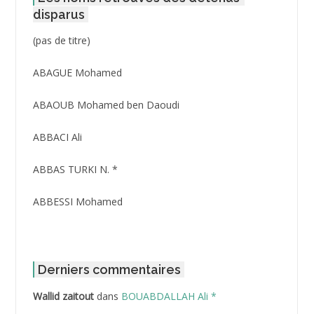
disparus
Post
(pas de titre)
ID
3416
ABAGUE Mohamed
ABAOUB Mohamed ben Daoudi
ABBACI Ali
ABBAS TURKI N. *
ABBESSI Mohamed
ABBOUR Azzedine *
ABDAT Amar
Derniers commentaires
Wallid zaitout
dans
BOUABDALLAH Ali *
ABDEDDAIM Hamid