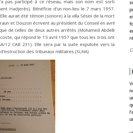
’a pas participé à ce réseau, mais son nom est sorti
s
t Hadjerès). Bénéficie d’un non-lieu le 7 mars 1957.
p
le aurait été témoin (sonore) à la villa Sésini de la mort
e
raun et Douzon écrivent au président du Conseil en avril
f
que de celles de deux autres arrêtés (Mohamed Abdelli
e
coste, qui répond le 15 avril 1957 que tous les trois ont
r
/12 CAB 231). Elle sera par la suite expulsée vers la
C
’instruction des tribunaux militaires (SLNA)
V
n
u
q
l
u
ي