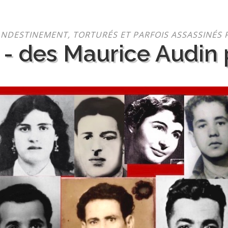
NDESTINEMENT, TORTURÉS ET PARFOIS ASSASSINÉS 
 - des Maurice Audin p