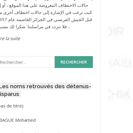
حالات الاختطاف المعروضة على هذا الموقع ، أو إذ
كنت ترغب في الإشارة إلى حالات اختطاف أخرى م
قبل الجيش الفرنسي في الجزائر ا
، فلا تتردد في مراسلتنا. شكرا لك مسبقا.
re la suite
echercher :
Les noms retrouvés des détenus-
isparus
Post
pas de titre)
ID
3416
BAGUE Mohamed