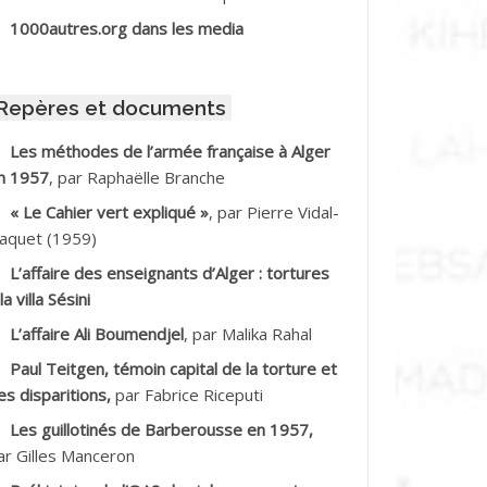
BIB Mohamed
1000autres.org dans les media
BID Mohamed
Repères et documents
BNOUN Salah
Les méthodes de l’armée française à Alger
n 1957
, par Raphaëlle Branche
CHACHE M.*
« Le Cahier vert expliqué »
, par Pierre Vidal-
CHLAF Ali
aquet (1959)
L’affaire des enseignants d’Alger : tortures
DALENE Tahar
la villa Sésini
L’affaire Ali Boumendjel
, par Malika Rahal
DALMI
Paul Teitgen, témoin capital de la torture et
DANE Ramdane *
es disparitions,
par Fabrice Riceputi
Les guillotinés de Barberousse en 1957,
DDAD
ar Gilles Manceron