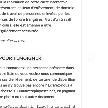
ur la réalisation de cette carte interactive
résentant les lieux d’enlèvement, de domicile
t de travail de personnes enlevées par les
orces de l’ordre françaises. Fruit d’un travail
n cours, elle est amenée à être
égulièrement actualisée.
onsulter la carte
POUR TEMOIGNER
ous connaissez une personne présente dans
otre liste ou vous voulez nous communiquer
n cas d’enlèvement, de torture, de disparition
ui ne s’y trouve pas encore ? Ecrivez-nous à
’adresse 1000autres@laposte.net, en joignant
ne photo ou tout autre document.
إذا كنت ترغب في الحصول على شهادات وملاحق ف