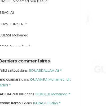
BAOUB Mohamed ben Daoudi
BBACI Ali
BBAS TURKI N. *
BBESSI Mohamed
BBOUR Azzedine *
BDAT Amar
Derniers commentaires
BDEDDAIM Hamid
allid zaitout
dans
BOUABDALLAH Ali *
arid ouamara
dans
OUAMARA Mohamed, dit
BDELAZIZ Mohamed
achid *
BDELHAFID Lakhdar
ADERA ZOUBIR
dans
BERDJEB Mohamed *
esrine Karaoui
dans
KARAOUI Salah *
BDELHOUHAB Haciba