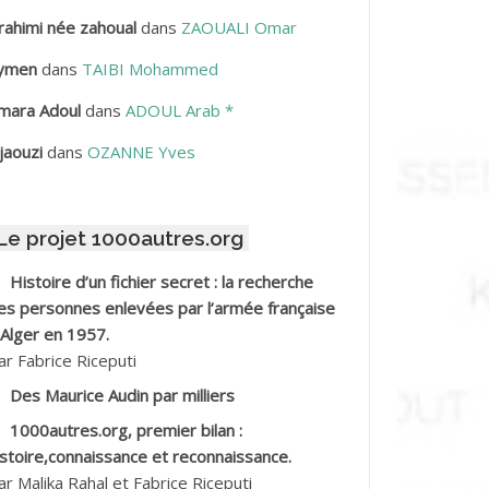
rahimi née zahoual
dans
ZAOUALI Omar
BDELLAZIZ Mohamed Hamoud*
ymen
dans
TAIBI Mohammed
BDELLI Mohamed
mara Adoul
dans
ADOUL Arab *
BDELLI Mohamed *
jaouzi
dans
OZANNE Yves
BDELMALEK Abdelaziz
Le projet 1000autres.org
BDELMOUMENE Ahmed
Histoire d’un fichier secret : la recherche
BDESMED Mohamed ben Kaddour
es personnes enlevées par l’armée française
 Alger en 1957.
BDESSELAMI Kouider
ar Fabrice Riceputi
Des Maurice Audin par milliers
BDESSLEM Ahmed dit le Coiffeur
1000autres.org, premier bilan :
istoire,connaissance et reconnaissance.
BDOUDOU
ar Malika Rahal et Fabrice Riceputi