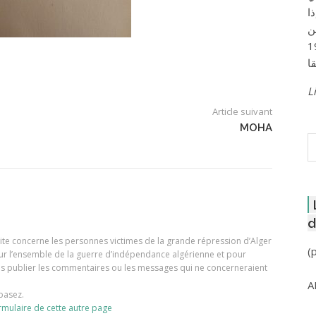
ا
ن
لعاصمة عام 1957
Li
Article suivant
MOHA
R
d
e site concerne les personnes victimes de la grande répression d’Alger
(
our l’ensemble de la guerre d’indépendance algérienne et pour
ons publier les commentaires ou les messages qui ne concerneraient
A
basez.
rmulaire de cette autre page