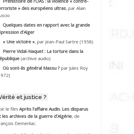
Préhistoire de l’OAS : la violence « contre-
DDALA Baghdad*
erroriste » des européens ultras
, par Alain
uscio
DDALA Boualem*
Quelques dates en rapport avec la grande
DDANE
épression d’Alger
« Une victoire »
, par Jean-Paul Sartre (1958)
DDECHE Rachid
Pierre Vidal-Naquet : La torture dans la
épublique
(archive audio)
DDER Omar *
Où sont-ils général Massu ?
par Jules Roy
DELIOUAT Vve AIT SAADA
1972)
DJANI Khaled
Vérité et justice ?
DJAOUT
oir le film
Après l’affaire Audin. Les disparus
DNI Mohamed Akli
t les archives de la guerre d’Algérie
, de
rançois Demerliac.
DOUL Arab *