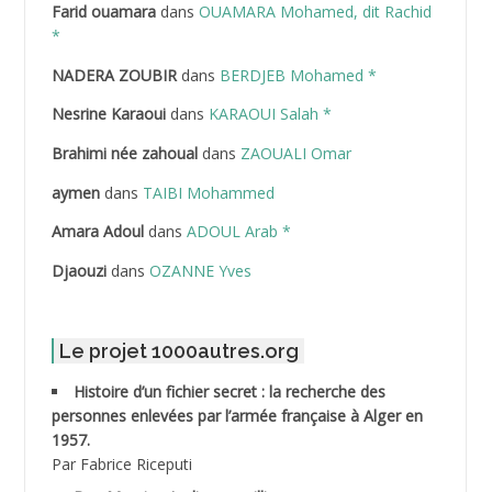
Farid ouamara
dans
OUAMARA Mohamed, dit Rachid
ABDELAZIZ Mohamed
*
NADERA ZOUBIR
dans
BERDJEB Mohamed *
ABDELHAFID Lakhdar
Nesrine Karaoui
dans
KARAOUI Salah *
ABDELHOUHAB Haciba
Brahimi née zahoual
dans
ZAOUALI Omar
ABDELLAZIZ Mohamed Hamoud*
aymen
dans
TAIBI Mohammed
ABDELLI Mohamed
Amara Adoul
dans
ADOUL Arab *
Djaouzi
dans
OZANNE Yves
ABDELLI Mohamed *
ABDELMALEK Abdelaziz
Le projet 1000autres.org
ABDELMOUMENE Ahmed
Histoire d’un fichier secret : la recherche des
personnes enlevées par l’armée française à Alger en
ABDESMED Mohamed ben Kaddour
1957.
Par Fabrice Riceputi
ABDESSELAMI Kouider