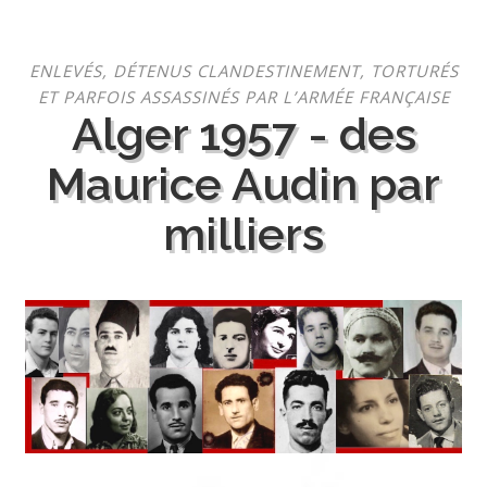
Aller
ENLEVÉS, DÉTENUS CLANDESTINEMENT, TORTURÉS
au
ET PARFOIS ASSASSINÉS PAR L’ARMÉE FRANÇAISE
contenu
Alger 1957 - des
Maurice Audin par
milliers