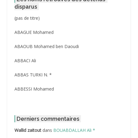
disparus
Post
(pas de titre)
ID
3416
ABAGUE Mohamed
ABAOUB Mohamed ben Daoudi
ABBACI Ali
ABBAS TURKI N. *
ABBESSI Mohamed
ABBOUR Azzedine *
ABDAT Amar
Derniers commentaires
Wallid zaitout
dans
BOUABDALLAH Ali *
ABDEDDAIM Hamid