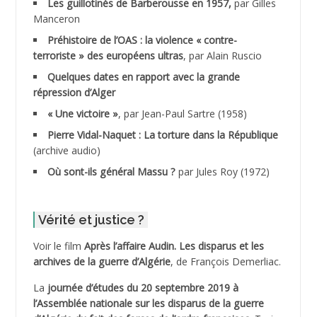
ADANE Ramdane *
Les guillotinés de Barberousse en 1957,
par Gilles
Manceron
ADDAD
Préhistoire de l’OAS : la violence « contre-
terroriste » des européens ultras
, par Alain Ruscio
ADDALA Baghdad*
Quelques dates en rapport avec la grande
répression d’Alger
ADDALA Boualem*
« Une victoire »
, par Jean-Paul Sartre (1958)
ADDANE
Pierre Vidal-Naquet : La torture dans la République
(archive audio)
ADDECHE Rachid
Où sont-ils général Massu ?
par Jules Roy (1972)
ADDER Omar
Vérité et justice ?
ADELIOUAT Vve AIT SAADA
Voir le film
Après l’affaire Audin. Les disparus et les
archives de la guerre d’Algérie
, de François Demerliac.
ADJANI Khaled
La
journée d’études du 20 septembre 2019 à
ADJAOUT
l’Assemblée nationale sur les disparus de la guerre