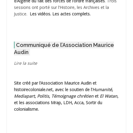
d’Algérie du fait des forces de l’ordre françaises
. Trois
ADNI Mohamed Akli
sessions ont porté sur l’Histoire, les Archives et la
Justice.
Les vidéos.
Les actes complets
.
ADOUL Arab *
AFLIAOU Mohamed *
Communiqué de l’Association Maurice
AGOULMINE
Audin
AGUIB Djaffar
Lire la suite
AGUIB Nouredine
Site créé par l’
Association Maurice Audin
et
AHLOUCHE Mabrouk *
histoirecoloniale.net
, avec le soutien de l’
Humanité
,
Mediapart
,
Politis
,
Témoignage
chrétien
et
El Watan
,
AIBLIED Ahmed
et les associations Mrap, LDH, Acca, Sortir du
colonialisme.
AIBOUD Abderrahmane *
AIBOUD Ahmed