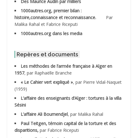
Des Maurice Audin par milliers
1000autres.org, premier bilan :
ABDESSLEM Ahmed dit le Coiffeur
histoire,connaissance et reconnaissance.
Par
Malika Rahal et Fabrice Riceputi
ABDOUDOU
1000autres.org dans les media
ABIB Mohamed
ABID Mohamed
Repères et documents
Les méthodes de l’armée française à Alger en
ABNOUN Salah
1957
, par Raphaëlle Branche
« Le Cahier vert expliqué »
, par Pierre Vidal-Naquet
ACHACHE M.*
(1959)
ACHLAF Ali
L’affaire des enseignants d’Alger : tortures à la villa
Sésini
ADALENE Tahar
L’affaire Ali Boumendjel
, par Malika Rahal
Paul Teitgen, témoin capital de la torture et des
ADALMI
disparitions,
par Fabrice Riceputi