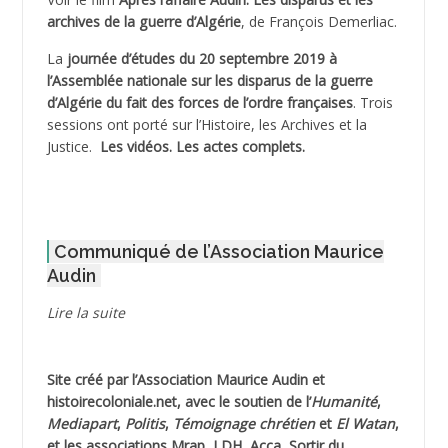
archives de la guerre d’Algérie
, de François Demerliac.
ADJANI Khaled
La
journée d’études du 20 septembre 2019 à
ADJAOUT
l’Assemblée nationale sur les disparus de la guerre
d’Algérie du fait des forces de l’ordre françaises
. Trois
ADNI Mohamed Akli
sessions ont porté sur l’Histoire, les Archives et la
Justice.
Les vidéos.
Les actes complets
.
ADOUL Arab *
AFLIAOU Mohamed *
Communiqué de l’Association Maurice
AGOULMINE
Audin
AGUIB Djaffar
Lire la suite
AGUIB Nouredine
Site créé par l’
Association Maurice Audin
et
AHLOUCHE Mabrouk *
histoirecoloniale.net
, avec le soutien de l’
Humanité
,
Mediapart
,
Politis
,
Témoignage
chrétien
et
El Watan
,
AIBLIED Ahmed
et les associations Mrap, LDH, Acca, Sortir du