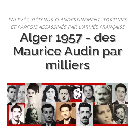
Aller
ENLEVÉS, DÉTENUS CLANDESTINEMENT, TORTURÉS
au
ET PARFOIS ASSASSINÉS PAR L’ARMÉE FRANÇAISE
contenu
Alger 1957 - des
Maurice Audin par
milliers