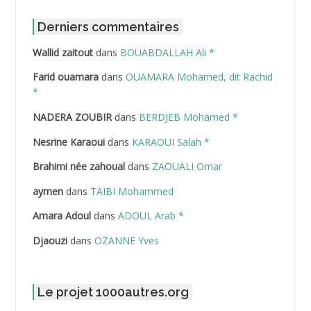
ABDAT Amar
Derniers commentaires
Wallid zaitout
dans
BOUABDALLAH Ali *
ABDEDDAIM Hamid
Farid ouamara
dans
OUAMARA Mohamed, dit Rachid
ABDELAZIZ Mohamed
*
NADERA ZOUBIR
dans
BERDJEB Mohamed *
ABDELHAFID Lakhdar
Nesrine Karaoui
dans
KARAOUI Salah *
ABDELHOUHAB Haciba
Brahimi née zahoual
dans
ZAOUALI Omar
ABDELLAZIZ Mohamed Hamoud*
aymen
dans
TAIBI Mohammed
ABDELLI Mohamed
Amara Adoul
dans
ADOUL Arab *
Djaouzi
dans
OZANNE Yves
ABDELLI Mohamed *
ABDELMALEK Abdelaziz
Le projet 1000autres.org
ABDELMOUMENE Ahmed