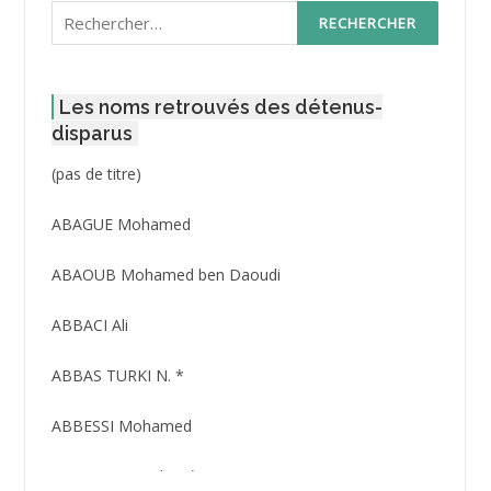
Rechercher :
Les noms retrouvés des détenus-
disparus
Post
(pas de titre)
ID
3416
ABAGUE Mohamed
ABAOUB Mohamed ben Daoudi
ABBACI Ali
ABBAS TURKI N. *
ABBESSI Mohamed
ABBOUR Azzedine *