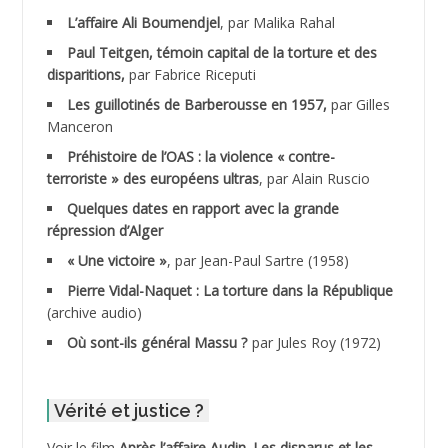
ADALENE Tahar
L’affaire Ali Boumendjel
, par Malika Rahal
Paul Teitgen, témoin capital de la torture et des
ADALMI
disparitions,
par Fabrice Riceputi
ADANE Ramdane *
Les guillotinés de Barberousse en 1957,
par Gilles
Manceron
ADDAD
Préhistoire de l’OAS : la violence « contre-
terroriste » des européens ultras
, par Alain Ruscio
ADDALA Baghdad*
Quelques dates en rapport avec la grande
répression d’Alger
ADDALA Boualem*
« Une victoire »
, par Jean-Paul Sartre (1958)
ADDANE
Pierre Vidal-Naquet : La torture dans la République
(archive audio)
ADDECHE Rachid
Où sont-ils général Massu ?
par Jules Roy (1972)
ADDER Omar *
Vérité et justice ?
ADELIOUAT Vve AIT SAADA
Voir le film
Après l’affaire Audin. Les disparus et les