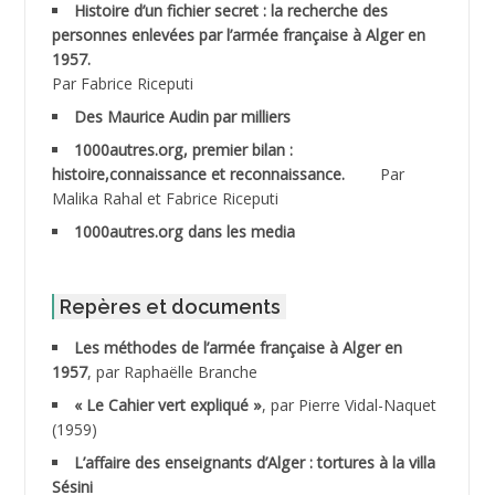
Histoire d’un fichier secret : la recherche des
personnes enlevées par l’armée française à Alger en
ABDESMED Mohamed ben Kaddour
1957.
Par Fabrice Riceputi
ABDESSELAMI Kouider
Des Maurice Audin par milliers
1000autres.org, premier bilan :
ABDESSLEM Ahmed dit le Coiffeur
histoire,connaissance et reconnaissance.
Par
Malika Rahal et Fabrice Riceputi
ABDOUDOU
1000autres.org dans les media
ABIB Mohamed
ABID Mohamed
Repères et documents
Les méthodes de l’armée française à Alger en
ABNOUN Salah
1957
, par Raphaëlle Branche
« Le Cahier vert expliqué »
, par Pierre Vidal-Naquet
ACHACHE M.*
(1959)
ACHLAF Ali
L’affaire des enseignants d’Alger : tortures à la villa
Sésini