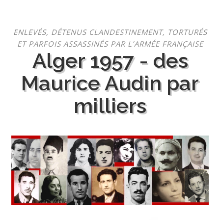
Aller
ENLEVÉS, DÉTENUS CLANDESTINEMENT, TORTURÉS
au
ET PARFOIS ASSASSINÉS PAR L’ARMÉE FRANÇAISE
contenu
Alger 1957 - des
Maurice Audin par
milliers