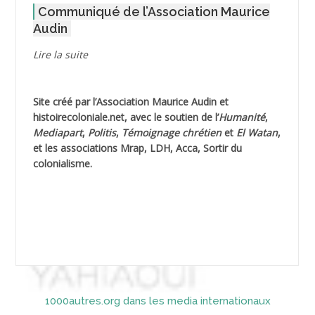
Communiqué de l’Association Maurice
AGOULMINE
Audin
AGUIB Djaffar
Lire la suite
AGUIB Nouredine
Site créé par l’
Association Maurice Audin
et
AHLOUCHE Mabrouk *
histoirecoloniale.net
, avec le soutien de l’
Humanité
,
Mediapart
,
Politis
,
Témoignage
chrétien
et
El Watan
,
AIBLIED Ahmed
et les associations Mrap, LDH, Acca, Sortir du
colonialisme.
AIBOUD Abderrahmane *
AIBOUD Ahmed
AICH
AICHEKADRA Sid Ahmed
1000autres.org dans les media internationaux
AICI (ou AISSI) Laïd