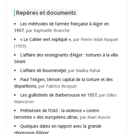
ABID Mohamed
Repères et documents
Les méthodes de l’armée française à Alger en
ABNOUN Salah *
1957
, par Raphaëlle Branche
« Le Cahier vert expliqué »
, par Pierre Vidal-Naquet
ACHACHE M.*
(1959)
ACHLAF Ali
L’affaire des enseignants d’Alger : tortures à la villa
Sésini
ADALENE Tahar
L’affaire Ali Boumendjel
, par Malika Rahal
Paul Teitgen, témoin capital de la torture et des
ADALMI
disparitions,
par Fabrice Riceputi
ADANE Ramdane *
Les guillotinés de Barberousse en 1957,
par Gilles
Manceron
ADDAD
Préhistoire de l’OAS : la violence « contre-
terroriste » des européens ultras
, par Alain Ruscio
ADDALA Baghdad*
Quelques dates en rapport avec la grande
répression d’Alger