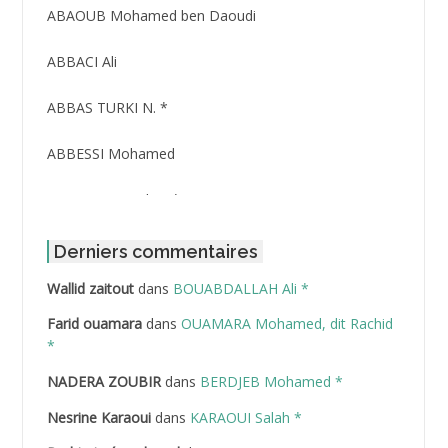
ABAOUB Mohamed ben Daoudi
ABBACI Ali
ABBAS TURKI N. *
ABBESSI Mohamed
ABBOUR Azzedine *
ABDAT Amar
Derniers commentaires
Wallid zaitout
dans
BOUABDALLAH Ali *
ABDEDDAIM Hamid
Farid ouamara
dans
OUAMARA Mohamed, dit Rachid
ABDELAZIZ Mohamed
*
NADERA ZOUBIR
dans
BERDJEB Mohamed *
ABDELHAFID Lakhdar
Nesrine Karaoui
dans
KARAOUI Salah *
ABDELHOUHAB Haciba