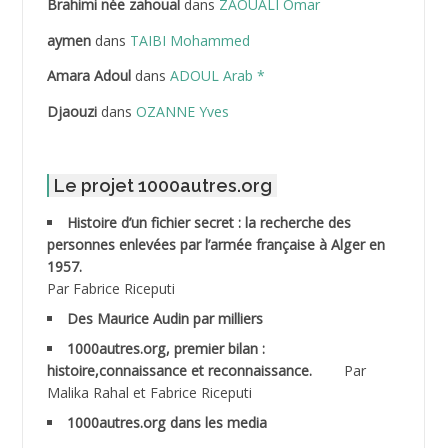
Brahimi née zahoual
dans
ZAOUALI Omar
ABDELLAZIZ Mohamed Hamoud*
aymen
dans
TAIBI Mohammed
ABDELLI Mohamed
Amara Adoul
dans
ADOUL Arab *
Djaouzi
dans
OZANNE Yves
ABDELLI Mohamed *
ABDELMALEK Abdelaziz
Le projet 1000autres.org
ABDELMOUMENE Ahmed
Histoire d’un fichier secret : la recherche des
personnes enlevées par l’armée française à Alger en
ABDESMED Mohamed ben Kaddour
1957.
Par Fabrice Riceputi
ABDESSELAMI Kouider
Des Maurice Audin par milliers
1000autres.org, premier bilan :
ABDESSLEM Ahmed dit le Coiffeur
histoire,connaissance et reconnaissance.
Par
Malika Rahal et Fabrice Riceputi
ABDOUDOU
1000autres.org dans les media
ABIB Mohamed