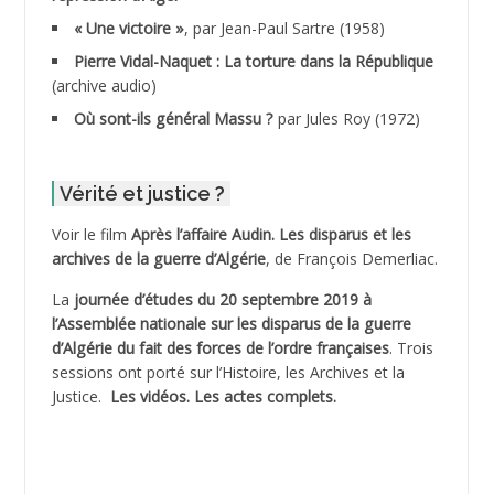
ADDALA Boualem*
« Une victoire »
, par Jean-Paul Sartre (1958)
ADDANE
Pierre Vidal-Naquet : La torture dans la République
(archive audio)
ADDECHE Rachid
Où sont-ils général Massu ?
par Jules Roy (1972)
ADDER Omar *
Vérité et justice ?
ADELIOUAT Vve AIT SAADA
Voir le film
Après l’affaire Audin. Les disparus et les
archives de la guerre d’Algérie
, de François Demerliac.
ADJANI Khaled
La
journée d’études du 20 septembre 2019 à
ADJAOUT
l’Assemblée nationale sur les disparus de la guerre
d’Algérie du fait des forces de l’ordre françaises
. Trois
ADNI Mohamed Akli
sessions ont porté sur l’Histoire, les Archives et la
Justice.
Les vidéos.
Les actes complets
.
ADOUL Arab *
AFLIAOU Mohamed *