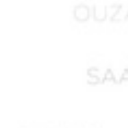
AIT DIB Moussa*
AIT HAMMOUDI
AIT MOHAN Seghir
AIT OUNESLI
AIT SAADA Lucien Mourad
AIT SAID Ormesli
AIT TATAB
AKEZOUH Yahya ben Belkacem
AKKOUCHE Saïd
AKLOUCHE Mohamed