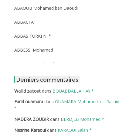
ABAOUB Mohamed ben Daoudi
ABBACI Ali
ABBAS TURKI N. *
ABBESSI Mohamed
ABBOUR Azzedine *
ABDAT Amar
Derniers commentaires
Wallid zaitout
dans
BOUABDALLAH Ali *
ABDEDDAIM Hamid
Farid ouamara
dans
OUAMARA Mohamed, dit Rachid
ABDELAZIZ Mohamed
*
NADERA ZOUBIR
dans
BERDJEB Mohamed *
ABDELHAFID Lakhdar
Nesrine Karaoui
dans
KARAOUI Salah *
ABDELHOUHAB Haciba