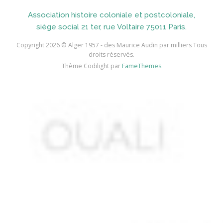
Association histoire coloniale et postcoloniale,
AIDI
siège social 21 ter, rue Voltaire 75011 Paris.
AININE Abdelkader
Copyright 2026 © Alger 1957 - des Maurice Audin par milliers Tous
droits réservés.
AIOUT
Thème Codilight par
FameThemes
AISSA ABDI Ahmed *
AISSANI Rachid
AISSAOUI Mohamed
AISSAOUI Rabah
AISSAT
AISSI Boubekeur