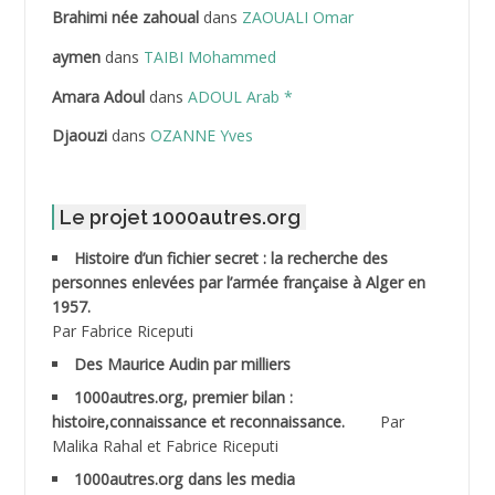
Brahimi née zahoual
dans
ZAOUALI Omar
ABDELLAZIZ Mohamed Hamoud*
aymen
dans
TAIBI Mohammed
ABDELLI Mohamed
Amara Adoul
dans
ADOUL Arab *
Djaouzi
dans
OZANNE Yves
ABDELLI Mohamed *
ABDELMALEK Abdelaziz
Le projet 1000autres.org
ABDELMOUMENE Ahmed
Histoire d’un fichier secret : la recherche des
personnes enlevées par l’armée française à Alger en
ABDESMED Mohamed ben Kaddour
1957.
Par Fabrice Riceputi
ABDESSELAMI Kouider
Des Maurice Audin par milliers
1000autres.org, premier bilan :
ABDESSLEM Ahmed dit le Coiffeur
histoire,connaissance et reconnaissance.
Par
Malika Rahal et Fabrice Riceputi
ABDOUDOU
1000autres.org dans les media