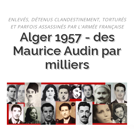
Aller
ENLEVÉS, DÉTENUS CLANDESTINEMENT, TORTURÉS
au
ET PARFOIS ASSASSINÉS PAR L’ARMÉE FRANÇAISE
contenu
Alger 1957 - des
Maurice Audin par
milliers