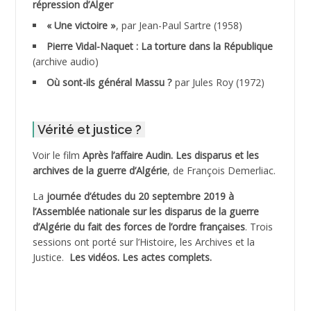
répression d’Alger
ADDALA Boualem*
« Une victoire »
, par Jean-Paul Sartre (1958)
ADDANE
Pierre Vidal-Naquet : La torture dans la République
(archive audio)
ADDECHE Rachid
Où sont-ils général Massu ?
par Jules Roy (1972)
ADDER Omar
Vérité et justice ?
ADELIOUAT Vve AIT SAADA
Voir le film
Après l’affaire Audin. Les disparus et les
archives de la guerre d’Algérie
, de François Demerliac.
ADJANI Khaled
La
journée d’études du 20 septembre 2019 à
ADJAOUT
l’Assemblée nationale sur les disparus de la guerre
d’Algérie du fait des forces de l’ordre françaises
. Trois
ADNI Mohamed Akli
sessions ont porté sur l’Histoire, les Archives et la
Justice.
Les vidéos.
Les actes complets
.
ADOUL Arab *
AFLIAOU Mohamed *