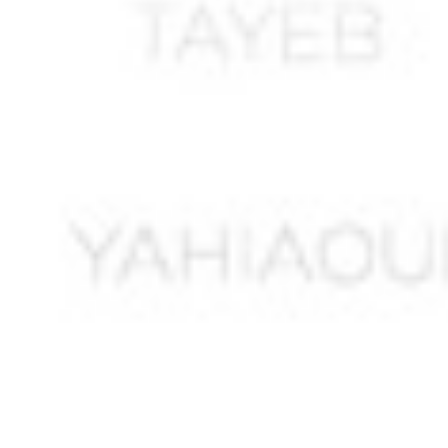
ALLALI Said
ALLAM Sadani
ALLEL Ali
ALLEM Sadaoui
ALLILI Ahmed *
ALLOUACHE Abdelkader *
ALLOUCHE ou ALLIOUCHE M. *
AMAR Boudjemaa
AMARA A.
AMARA Abdelkader