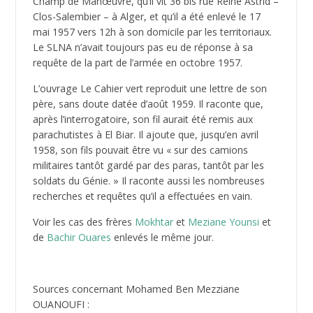
Champ de Manœuvre, qu’il vit 36 bis rue Reine Astrid –
Clos-Salembier – à Alger, et qu’il a été enlevé le 17
mai 1957 vers 12h à son domicile par les territoriaux.
Le SLNA n’avait toujours pas eu de réponse à sa
requête de la part de l’armée en octobre 1957.
L’ouvrage Le Cahier vert reproduit une lettre de son
père, sans doute datée d’août 1959. Il raconte que,
après l’interrogatoire, son fil aurait été remis aux
parachutistes à El Biar. Il ajoute que, jusqu’en avril
1958, son fils pouvait être vu « sur des camions
militaires tantôt gardé par des paras, tantôt par les
soldats du Génie. » Il raconte aussi les nombreuses
recherches et requêtes qu’il a effectuées en vain.
Voir les cas des frères
Mokhtar
et
Meziane Younsi
et
de
Bachir Ouares
enlevés le même jour.
Sources concernant Mohamed Ben Mezziane
OUANOUFI :