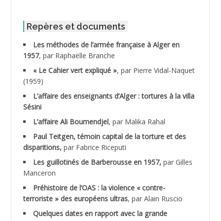
ABIB Mohamed
ABID Mohamed
Repères et documents
Les méthodes de l’armée française à Alger en
ABNOUN Salah
1957
, par Raphaëlle Branche
« Le Cahier vert expliqué »
, par Pierre Vidal-Naquet
ACHACHE M.*
(1959)
ACHLAF Ali
L’affaire des enseignants d’Alger : tortures à la villa
Sésini
ADALENE Tahar
L’affaire Ali Boumendjel
, par Malika Rahal
Paul Teitgen, témoin capital de la torture et des
ADALMI
disparitions,
par Fabrice Riceputi
ADANE Ramdane *
Les guillotinés de Barberousse en 1957,
par Gilles
Manceron
ADDAD
Préhistoire de l’OAS : la violence « contre-
terroriste » des européens ultras
, par Alain Ruscio
ADDALA Baghdad*
Quelques dates en rapport avec la grande