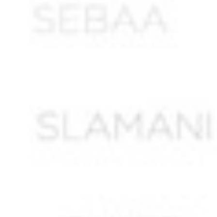
AKNAK Abdelkader ben Ahmed
ALI LAHMAR Abdelkader *
ALIANE Ahmed ben Salem
ALIAOUDIA
ALIK M’hamed
ALIK Mohamed
ALIKHOUDJA Khaled *
ALIOUA Mohamed
ALIOUANE Mohamed
ALLAG Abdelkader *