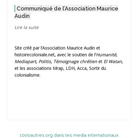
Communiqué de l’Association Maurice
AGOULMINE
Audin
AGUIB Djaffar
Lire la suite
AGUIB Nouredine
Site créé par l’
Association Maurice Audin
et
AHLOUCHE Mabrouk *
histoirecoloniale.net
, avec le soutien de l’
Humanité
,
Mediapart
,
Politis
,
Témoignage
chrétien
et
El Watan
,
AIBLIED Ahmed
et les associations Mrap, LDH, Acca, Sortir du
colonialisme.
AIBOUD (ou AIBOUB) Ahmed
AIBOUD Abderrahmane *
AICH
AICHEKADRA Sid Ahmed
1000autres.org dans les media internationaux
AICI (ou AISSI) Laïd