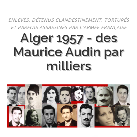
Aller
ENLEVÉS, DÉTENUS CLANDESTINEMENT, TORTURÉS
au
ET PARFOIS ASSASSINÉS PAR L’ARMÉE FRANÇAISE
contenu
Alger 1957 - des
Maurice Audin par
milliers