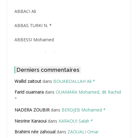
ABBACI Ali
ABBAS TURKI N. *
ABBESSI Mohamed
ABBOUR Azzedine *
ABDAT Amar
Derniers commentaires
Wallid zaitout
dans
BOUABDALLAH Ali *
ABDEDDAIM Hamid
Farid ouamara
dans
OUAMARA Mohamed, dit Rachid
ABDELAZIZ Mohamed
*
NADERA ZOUBIR
dans
BERDJEB Mohamed *
ABDELHAFID Lakhdar
Nesrine Karaoui
dans
KARAOUI Salah *
ABDELHOUHAB Haciba
Brahimi née zahoual
dans
ZAOUALI Omar