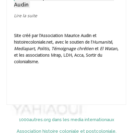
Audin
AGUIB Djaffar
Lire la suite
AGUIB Nouredine
Site créé par l’
Association Maurice Audin
et
AHLOUCHE Mabrouk *
histoirecoloniale.net
, avec le soutien de l’
Humanité
,
Mediapart
,
Politis
,
Témoignage
chrétien
et
El Watan
,
AIBLIED Ahmed
et les associations Mrap, LDH, Acca, Sortir du
colonialisme.
AIBOUD Abderrahmane *
AIBOUD Ahmed
AICH
AICHEKADRA Sid Ahmed
1000autres.org dans les media internationaux
AICI (ou AISSI) Laïd
Association histoire coloniale et postcoloniale,