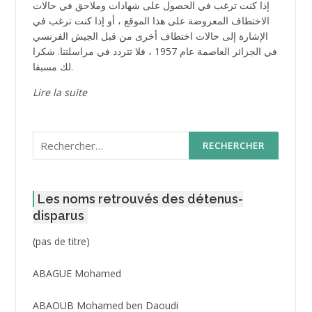
إذا كنت ترغب في الحصول على شهادات وملاحق في حالات
الاختطاف المعروضة على هذا الموقع ، أو إذا كنت ترغب في
الإشارة إلى حالات اختطاف أخرى من قبل الجيش الفرنسي
في الجزائر العاصمة عام 1957 ، فلا تتردد في مراسلتنا. شكرا
لك مسبقا.
Lire la suite
Rechercher :
Les noms retrouvés des détenus-
disparus
Post
(pas de titre)
ID
3416
ABAGUE Mohamed
ABAOUB Mohamed ben Daoudi