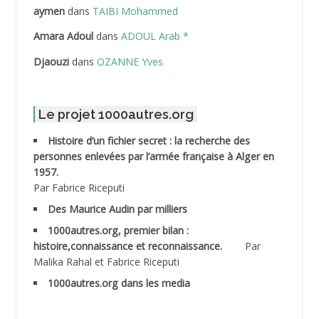
ABDELLAZIZ Mohamed Hamoud*
aymen
dans
TAIBI Mohammed
ABDELLI Mohamed
Amara Adoul
dans
ADOUL Arab *
Djaouzi
dans
OZANNE Yves
ABDELLI Mohamed *
ABDELMALEK Abdelaziz
Le projet 1000autres.org
ABDELMOUMENE Ahmed
Histoire d’un fichier secret : la recherche des
personnes enlevées par l’armée française à Alger en
ABDESMED Mohamed ben Kaddour
1957.
Par Fabrice Riceputi
ABDESSELAMI Kouider
Des Maurice Audin par milliers
1000autres.org, premier bilan :
ABDESSLEM Ahmed dit le Coiffeur
histoire,connaissance et reconnaissance.
Par
Malika Rahal et Fabrice Riceputi
ABDOUDOU
1000autres.org dans les media
ABIB Mohamed