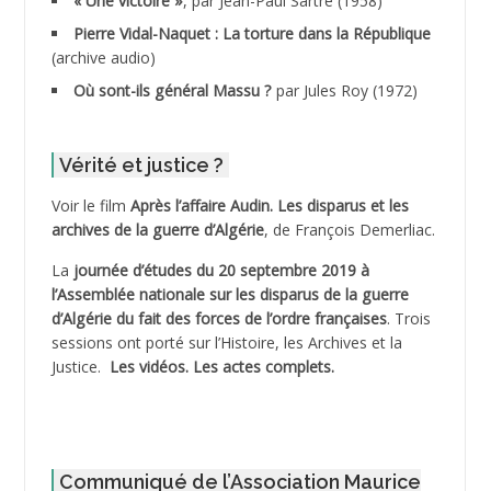
« Une victoire »
, par Jean-Paul Sartre (1958)
ADDANE
Pierre Vidal-Naquet : La torture dans la République
(archive audio)
ADDECHE Rachid
Où sont-ils général Massu ?
par Jules Roy (1972)
ADDER Omar
Vérité et justice ?
ADELIOUAT Vve AIT SAADA
Voir le film
Après l’affaire Audin. Les disparus et les
archives de la guerre d’Algérie
, de François Demerliac.
ADJANI Khaled
La
journée d’études du 20 septembre 2019 à
ADJAOUT
l’Assemblée nationale sur les disparus de la guerre
d’Algérie du fait des forces de l’ordre françaises
. Trois
ADNI Mohamed Akli
sessions ont porté sur l’Histoire, les Archives et la
Justice.
Les vidéos.
Les actes complets
.
ADOUL Arab *
AFLIAOU Mohamed *
Communiqué de l’Association Maurice
AGOULMINE