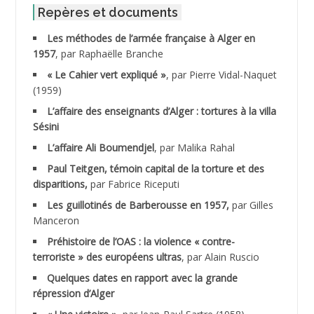
ABID Mohamed
Repères et documents
Les méthodes de l’armée française à Alger en
ABNOUN Salah
1957
, par Raphaëlle Branche
« Le Cahier vert expliqué »
, par Pierre Vidal-Naquet
ACHACHE M.*
(1959)
ACHLAF Ali
L’affaire des enseignants d’Alger : tortures à la villa
Sésini
ADALENE Tahar
L’affaire Ali Boumendjel
, par Malika Rahal
Paul Teitgen, témoin capital de la torture et des
ADALMI
disparitions,
par Fabrice Riceputi
ADANE Ramdane *
Les guillotinés de Barberousse en 1957,
par Gilles
Manceron
ADDAD
Préhistoire de l’OAS : la violence « contre-
terroriste » des européens ultras
, par Alain Ruscio
ADDALA Baghdad*
Quelques dates en rapport avec la grande
répression d’Alger
ADDALA Boualem*