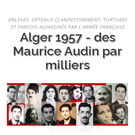
Aller
ENLEVÉS, DÉTENUS CLANDESTINEMENT, TORTURÉS
au
ET PARFOIS ASSASSINÉS PAR L’ARMÉE FRANÇAISE
contenu
Alger 1957 - des
Maurice Audin par
milliers