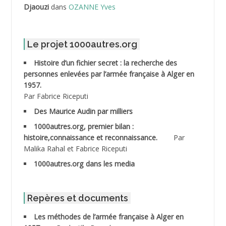
Djaouzi
dans
OZANNE Yves
ABDELLI Mohamed *
ABDELMALEK Abdelaziz
Le projet 1000autres.org
ABDELMOUMENE Ahmed
Histoire d’un fichier secret : la recherche des
personnes enlevées par l’armée française à Alger en
ABDESMED Mohamed ben Kaddour
1957.
Par Fabrice Riceputi
ABDESSELAMI Kouider
Des Maurice Audin par milliers
1000autres.org, premier bilan :
ABDESSLEM Ahmed dit le Coiffeur
histoire,connaissance et reconnaissance.
Par
Malika Rahal et Fabrice Riceputi
ABDOUDOU
1000autres.org dans les media
ABIB Mohamed
ABID Mohamed
Repères et documents
Les méthodes de l’armée française à Alger en
ABNOUN Salah