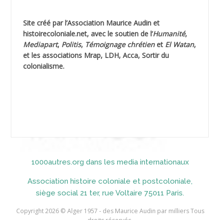
AGUIB Nouredine
Site créé par l’
Association Maurice Audin
et
AHLOUCHE Mabrouk *
histoirecoloniale.net
, avec le soutien de l’
Humanité
,
Mediapart
,
Politis
,
Témoignage
chrétien
et
El Watan
,
AIBLIED Ahmed
et les associations Mrap, LDH, Acca, Sortir du
colonialisme.
AIBOUD Abderrahmane *
AIBOUD Ahmed
AICH
AICHEKADRA Sid Ahmed
1000autres.org dans les media internationaux
AICI (ou AISSI) Laïd
Association histoire coloniale et postcoloniale,
AIDI
siège social 21 ter, rue Voltaire 75011 Paris.
AININE Abdelkader
Copyright 2026 © Alger 1957 - des Maurice Audin par milliers Tous