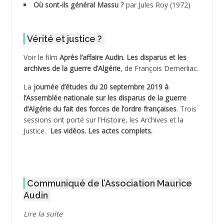
Où sont-ils général Massu ?
par Jules Roy (1972)
ADDER Omar
Vérité et justice ?
ADELIOUAT Vve AIT SAADA
Voir le film
Après l’affaire Audin. Les disparus et les
archives de la guerre d’Algérie
, de François Demerliac.
ADJANI Khaled
La
journée d’études du 20 septembre 2019 à
ADJAOUT
l’Assemblée nationale sur les disparus de la guerre
d’Algérie du fait des forces de l’ordre françaises
. Trois
ADNI Mohamed Akli
sessions ont porté sur l’Histoire, les Archives et la
Justice.
Les vidéos.
Les actes complets
.
ADOUL Arab *
AFLIAOU Mohamed *
Communiqué de l’Association Maurice
AGOULMINE
Audin
AGUIB Djaffar
Lire la suite