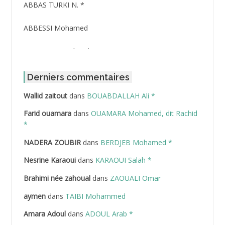
ABBAS TURKI N. *
ABBESSI Mohamed
ABBOUR Azzedine *
ABDAT Amar
Derniers commentaires
Wallid zaitout
dans
BOUABDALLAH Ali *
ABDEDDAIM Hamid
Farid ouamara
dans
OUAMARA Mohamed, dit Rachid
ABDELAZIZ Mohamed
*
NADERA ZOUBIR
dans
BERDJEB Mohamed *
ABDELHAFID Lakhdar
Nesrine Karaoui
dans
KARAOUI Salah *
ABDELHOUHAB Haciba
Brahimi née zahoual
dans
ZAOUALI Omar
ABDELLAZIZ Mohamed Hamoud*
aymen
dans
TAIBI Mohammed
ABDELLI Mohamed
Amara Adoul
dans
ADOUL Arab *