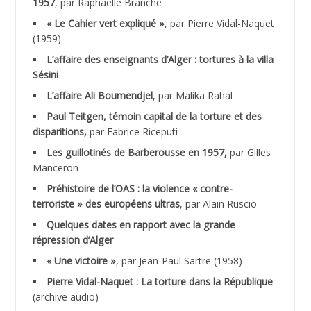
1957
, par Raphaëlle Branche
« Le Cahier vert expliqué »
, par Pierre Vidal-Naquet
ACHACHE M.*
(1959)
ACHLAF Ali
L’affaire des enseignants d’Alger : tortures à la villa
Sésini
ADALENE Tahar
L’affaire Ali Boumendjel
, par Malika Rahal
Paul Teitgen, témoin capital de la torture et des
ADALMI
disparitions,
par Fabrice Riceputi
ADANE Ramdane *
Les guillotinés de Barberousse en 1957,
par Gilles
Manceron
ADDAD
Préhistoire de l’OAS : la violence « contre-
terroriste » des européens ultras
, par Alain Ruscio
ADDALA Baghdad*
Quelques dates en rapport avec la grande
répression d’Alger
ADDALA Boualem*
« Une victoire »
, par Jean-Paul Sartre (1958)
ADDANE
Pierre Vidal-Naquet : La torture dans la République
(archive audio)
ADDECHE Rachid