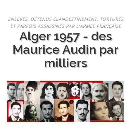
Aller
ENLEVÉS, DÉTENUS CLANDESTINEMENT, TORTURÉS
au
ET PARFOIS ASSASSINÉS PAR L’ARMÉE FRANÇAISE
contenu
Alger 1957 - des
Maurice Audin par
milliers