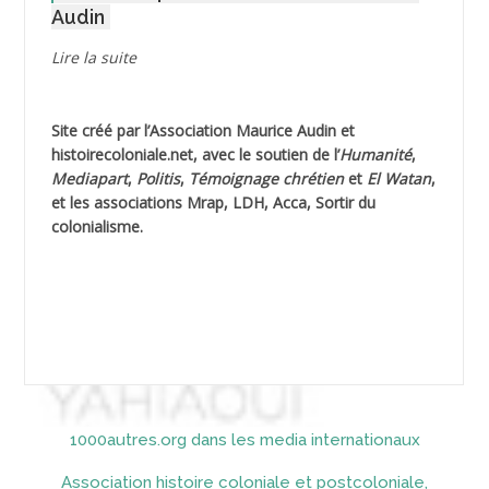
Audin
AGUIB Djaffar
Lire la suite
AGUIB Nouredine
Site créé par l’
Association Maurice Audin
et
AHLOUCHE Mabrouk *
histoirecoloniale.net
, avec le soutien de l’
Humanité
,
Mediapart
,
Politis
,
Témoignage
chrétien
et
El Watan
,
AIBLIED Ahmed
et les associations Mrap, LDH, Acca, Sortir du
colonialisme.
AIBOUD Abderrahmane *
AIBOUD Ahmed
AICH
AICHEKADRA Sid Ahmed
1000autres.org dans les media internationaux
AICI (ou AISSI) Laïd
Association histoire coloniale et postcoloniale,