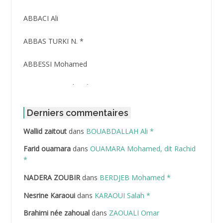
ABBACI Ali
ABBAS TURKI N. *
ABBESSI Mohamed
ABBOUR Azzedine *
ABDAT Amar
Derniers commentaires
Wallid zaitout
dans
BOUABDALLAH Ali *
ABDEDDAIM Hamid
Farid ouamara
dans
OUAMARA Mohamed, dit Rachid
ABDELAZIZ Mohamed
*
NADERA ZOUBIR
dans
BERDJEB Mohamed *
ABDELHAFID Lakhdar
Nesrine Karaoui
dans
KARAOUI Salah *
ABDELHOUHAB Haciba
Brahimi née zahoual
dans
ZAOUALI Omar