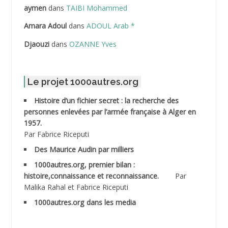
ABDELLAZIZ Mohamed Hamoud*
aymen
dans
TAIBI Mohammed
ABDELLI Mohamed
Amara Adoul
dans
ADOUL Arab *
Djaouzi
dans
OZANNE Yves
ABDELLI Mohamed *
ABDELMALEK Abdelaziz
Le projet 1000autres.org
ABDELMOUMENE Ahmed
Histoire d’un fichier secret : la recherche des
personnes enlevées par l’armée française à Alger en
ABDESMED Mohamed ben Kaddour
1957.
Par Fabrice Riceputi
ABDESSELAMI Kouider
Des Maurice Audin par milliers
1000autres.org, premier bilan :
ABDESSLEM Ahmed dit le Coiffeur
histoire,connaissance et reconnaissance.
Par
Malika Rahal et Fabrice Riceputi
ABDOUDOU
1000autres.org dans les media
ABIB Mohamed