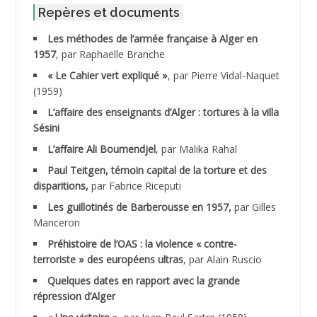
ABID Mohamed
Repères et documents
Les méthodes de l’armée française à Alger en
ABNOUN Salah
1957
, par Raphaëlle Branche
« Le Cahier vert expliqué »
, par Pierre Vidal-Naquet
ACHACHE M.*
(1959)
ACHLAF Ali
L’affaire des enseignants d’Alger : tortures à la villa
Sésini
ADALENE Tahar
L’affaire Ali Boumendjel
, par Malika Rahal
Paul Teitgen, témoin capital de la torture et des
ADALMI
disparitions,
par Fabrice Riceputi
ADANE Ramdane *
Les guillotinés de Barberousse en 1957,
par Gilles
Manceron
ADDAD
Préhistoire de l’OAS : la violence « contre-
terroriste » des européens ultras
, par Alain Ruscio
ADDALA Baghdad*
Quelques dates en rapport avec la grande
répression d’Alger
ADDALA Boualem*