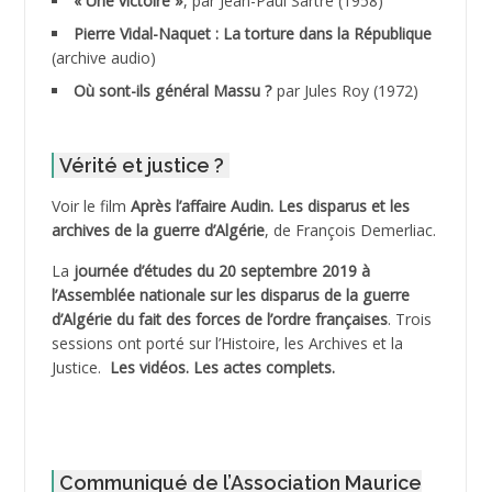
« Une victoire »
, par Jean-Paul Sartre (1958)
ADDANE
Pierre Vidal-Naquet : La torture dans la République
(archive audio)
ADDECHE Rachid
Où sont-ils général Massu ?
par Jules Roy (1972)
ADDER Omar *
Vérité et justice ?
ADELIOUAT Vve AIT SAADA
Voir le film
Après l’affaire Audin. Les disparus et les
archives de la guerre d’Algérie
, de François Demerliac.
ADJANI Khaled
La
journée d’études du 20 septembre 2019 à
ADJAOUT
l’Assemblée nationale sur les disparus de la guerre
d’Algérie du fait des forces de l’ordre françaises
. Trois
ADNI Mohamed Akli
sessions ont porté sur l’Histoire, les Archives et la
Justice.
Les vidéos.
Les actes complets
.
ADOUL Arab *
AFLIAOU Mohamed *
Communiqué de l’Association Maurice
AGOULMINE