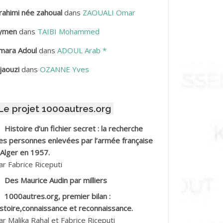
rahimi née zahoual
dans
ZAOUALI Omar
BDELLAZIZ Mohamed Hamoud*
ymen
dans
TAIBI Mohammed
BDELLI Mohamed
mara Adoul
dans
ADOUL Arab *
BDELLI Mohamed *
jaouzi
dans
OZANNE Yves
BDELMALEK Abdelaziz
Le projet 1000autres.org
BDELMOUMENE Ahmed
Histoire d’un fichier secret : la recherche
BDESMED Mohamed ben Kaddour
es personnes enlevées par l’armée française
 Alger en 1957.
BDESSELAMI Kouider
ar Fabrice Riceputi
Des Maurice Audin par milliers
BDESSLEM Ahmed dit le Coiffeur
1000autres.org, premier bilan :
istoire,connaissance et reconnaissance.
BDOUDOU
ar Malika Rahal et Fabrice Riceputi