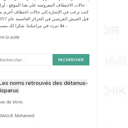
حالات الاختطاف المعروضة على هذا الموقع ، أو إذ
كنت ترغب في الإشارة إلى حالات اختطاف أخرى م
قبل الجيش الفرنسي في الجزائر ا
، فلا تتردد في مراسلتنا. شكرا لك مسبقا.
re la suite
echercher :
Les noms retrouvés des détenus-
isparus
Post
pas de titre)
ID
3416
BAGUE Mohamed