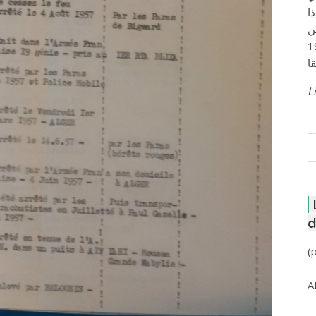
ا
ن
لعاصمة عام 1957
Li
R
d
(
A