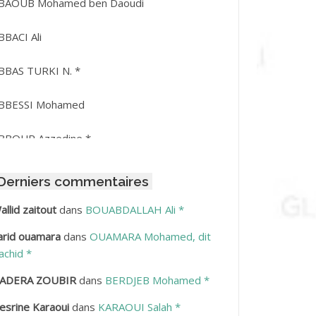
BAOUB Mohamed ben Daoudi
BBACI Ali
BBAS TURKI N. *
BBESSI Mohamed
BBOUR Azzedine *
BDAT Amar
Derniers commentaires
BDEDDAIM Hamid
allid zaitout
dans
BOUABDALLAH Ali *
arid ouamara
dans
OUAMARA Mohamed, dit
BDELAZIZ Mohamed
achid *
BDELHAFID Lakhdar
ADERA ZOUBIR
dans
BERDJEB Mohamed *
esrine Karaoui
dans
KARAOUI Salah *
BDELHOUHAB Haciba