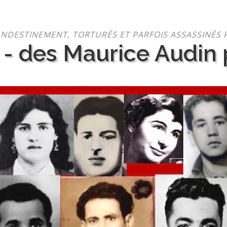
NDESTINEMENT, TORTURÉS ET PARFOIS ASSASSINÉS 
 - des Maurice Audin p