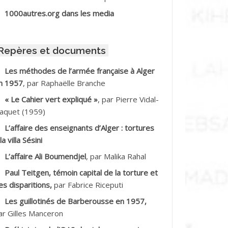
BIB Mohamed
1000autres.org dans les media
BID Mohamed
Repères et documents
BNOUN Salah
Les méthodes de l’armée française à Alger
n 1957
, par Raphaëlle Branche
CHACHE M.*
« Le Cahier vert expliqué »
, par Pierre Vidal-
CHLAF Ali
aquet (1959)
L’affaire des enseignants d’Alger : tortures
DALENE Tahar
la villa Sésini
L’affaire Ali Boumendjel
, par Malika Rahal
DALMI
Paul Teitgen, témoin capital de la torture et
DANE Ramdane *
es disparitions,
par Fabrice Riceputi
Les guillotinés de Barberousse en 1957,
DDAD
ar Gilles Manceron