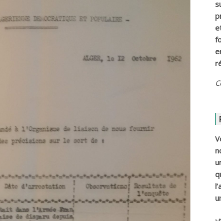
s
p
e
f
e
r
C
V
n
u
q
l
u
ي