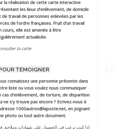
ur la réalisation de cette carte interactive
résentant les lieux d’enlèvement, de domicile
t de travail de personnes enlevées par les
orces de l’ordre françaises. Fruit d’un travail
n cours, elle est amenée à être
égulièrement actualisée.
onsulter la carte
POUR TEMOIGNER
ous connaissez une personne présente dans
otre liste ou vous voulez nous communiquer
n cas d’enlèvement, de torture, de disparition
ui ne s’y trouve pas encore ? Ecrivez-nous à
’adresse 1000autres@laposte.net, en joignant
ne photo ou tout autre document.
إذا كنت ترغب في الحصول على شهادات وملاحق ف