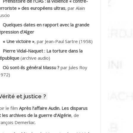
Préhistoire de l’OAS : la violence « contre-
DDALA Baghdad*
erroriste » des européens ultras
, par Alain
uscio
DDALA Boualem*
Quelques dates en rapport avec la grande
DDANE
épression d’Alger
« Une victoire »
, par Jean-Paul Sartre (1958)
DDECHE Rachid
Pierre Vidal-Naquet : La torture dans la
épublique
(archive audio)
DDER Omar
Où sont-ils général Massu ?
par Jules Roy
DELIOUAT Vve AIT SAADA
1972)
DJANI Khaled
Vérité et justice ?
DJAOUT
oir le film
Après l’affaire Audin. Les disparus
DNI Mohamed Akli
t les archives de la guerre d’Algérie
, de
rançois Demerliac.
DOUL Arab *