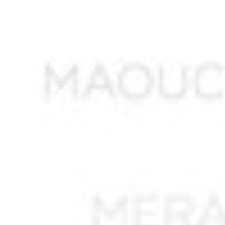
ALI LAHMAR Abdelkader *
ALIANE Ahmed
ALIAOUDIA
ALIK M’hamed
ALIK Mohamed
ALIKHOUDJA Khaled *
ALIOUA Mohamed
ALIOUANE Mohamed
ALLAG Abdelkader *
ALLALI Said