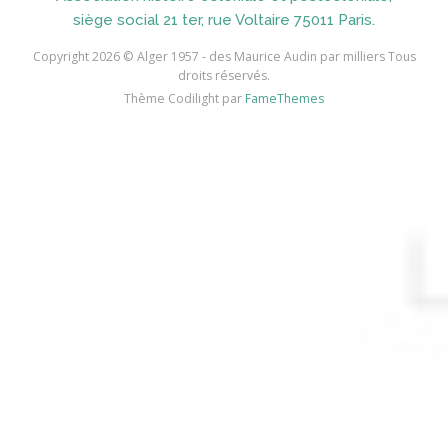
AIDI
siège social 21 ter, rue Voltaire 75011 Paris.
AININE Abdelkader
Copyright 2026 © Alger 1957 - des Maurice Audin par milliers Tous
droits réservés.
AIOUT
Thème Codilight par
FameThemes
AISSA ABDI Ahmed *
AISSANI Rachid
AISSAOUI Mohamed
AISSAOUI Rabah
AISSAT
AISSI Boubekeur
AIT DIB Moussa*