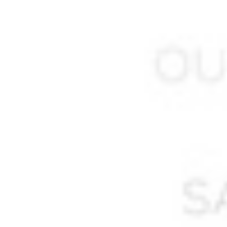
AMRANI Abdelkader
AMRANI André *
AMRANI Belkacem *
AMRANI Hacène ben Hacène
AMRANI Hocine
AMRAOUI Ahmed
AMRAOUI Rabah *
AMROUCHE Rachid
AMROUN Saïd
AMROUS Maamar