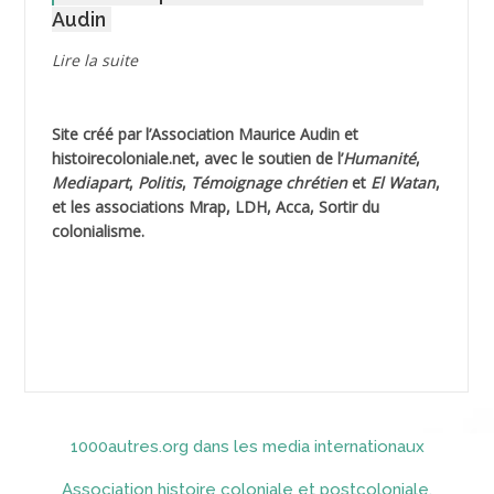
Audin
AGUIB Djaffar
Lire la suite
AGUIB Nouredine
Site créé par l’
Association Maurice Audin
et
AHLOUCHE Mabrouk *
histoirecoloniale.net
, avec le soutien de l’
Humanité
,
Mediapart
,
Politis
,
Témoignage
chrétien
et
El Watan
,
AIBLIED Ahmed
et les associations Mrap, LDH, Acca, Sortir du
colonialisme.
AIBOUD Abderrahmane *
AIBOUD Ahmed
AICH
AICHEKADRA Sid Ahmed
1000autres.org dans les media internationaux
AICI (ou AISSI) Laïd
Association histoire coloniale et postcoloniale,