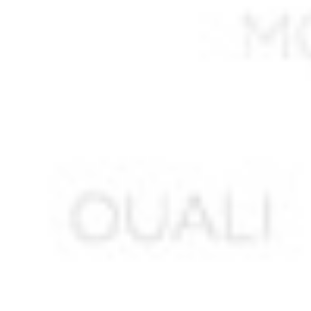
AMARA Mohamed
AMARI Saïd
AMELLAL Mohamed ben Idir
AMEUR Mustapha
AMIR Mustapha
AMMARA Saïd
AMMOUCHE Rabah
AMMOUR Abdelkader*
AMOURAH Ahmed
AMOURAH Mohamed