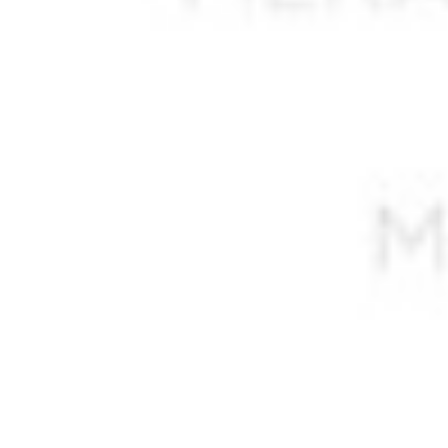
ALLAM Sadani
ALLEL Ali
ALLEM Sadaoui
ALLILI Ahmed *
ALLOUACHE Abdelkader *
ALLOUCHE ou ALLIOUCHE M. *
AMAR Boudjemaa
AMARA A.
AMARA Abdelkader