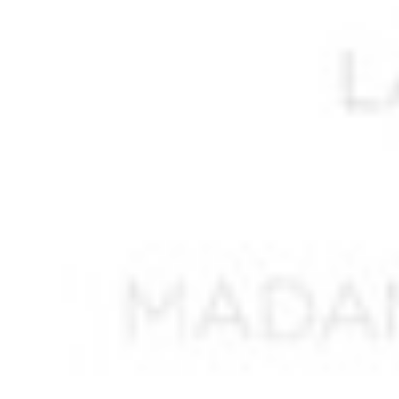
AIT HAMMOUDI
AIT MOHAN Seghir
AIT OUNESLI
AIT SAADA Lucien Mourad
AIT SAID Ormesli
AIT TATAB
AKEZOUH Yahya ben Belkacem
AKKOUCHE Saïd
AKLOUCHE Mohamed
AKNAK Abdelkader