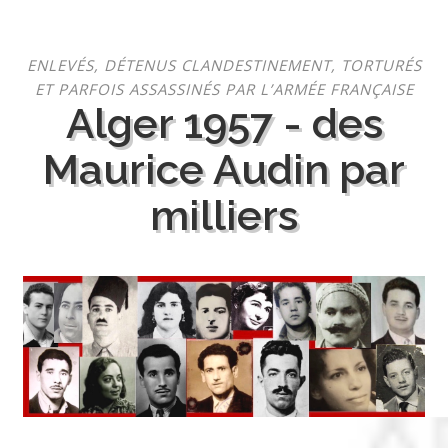
Aller
ENLEVÉS, DÉTENUS CLANDESTINEMENT, TORTURÉS
au
ET PARFOIS ASSASSINÉS PAR L’ARMÉE FRANÇAISE
contenu
Alger 1957 - des
Maurice Audin par
milliers