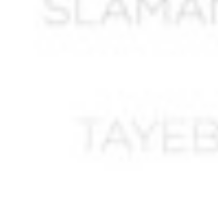
AOUALI Abderahmane
AOUAT Braham
AOUDIA
AOUEDJ Smaïl
AOUIS Abdelkader *
AOURDACHE Boussad
AOUSSET *
ARBADJI Abderahmane
ARICHE Ahmed