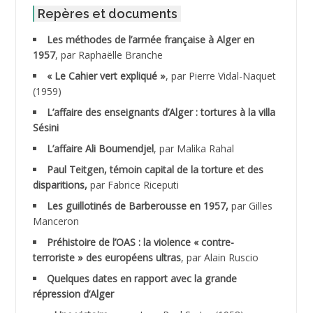
ABID Mohamed
Repères et documents
Les méthodes de l’armée française à Alger en
ABNOUN Salah
1957
, par Raphaëlle Branche
« Le Cahier vert expliqué »
, par Pierre Vidal-Naquet
ACHACHE M.*
(1959)
ACHLAF Ali
L’affaire des enseignants d’Alger : tortures à la villa
Sésini
ADALENE Tahar
L’affaire Ali Boumendjel
, par Malika Rahal
Paul Teitgen, témoin capital de la torture et des
ADALMI
disparitions,
par Fabrice Riceputi
ADANE Ramdane *
Les guillotinés de Barberousse en 1957,
par Gilles
Manceron
ADDAD
Préhistoire de l’OAS : la violence « contre-
terroriste » des européens ultras
, par Alain Ruscio
ADDALA Baghdad*
Quelques dates en rapport avec la grande
répression d’Alger
ADDALA Boualem*