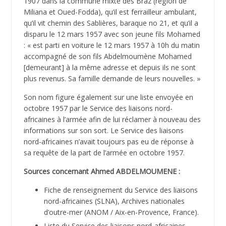
1907 dans la commune mixte des Braz (région de
Miliana et Oued-Fodda), qu’il est ferrailleur ambulant,
qu’il vit chemin des Sablières, baraque no 21, et qu’il a
disparu le 12 mars 1957 avec son jeune fils Mohamed
: « est parti en voiture le 12 mars 1957 à 10h du matin
accompagné de son fils Abdelmoumène Mohamed
[demeurant] à la même adresse et depuis ils ne sont
plus revenus. Sa famille demande de leurs nouvelles. »
Son nom figure également sur une liste envoyée en
octobre 1957 par le Service des liaisons nord-
africaines à l’armée afin de lui réclamer à nouveau des
informations sur son sort. Le Service des liaisons
nord-africaines n’avait toujours pas eu de réponse à
sa requête de la part de l’armée en octobre 1957.
Sources concernant Ahmed ABDELMOUMENE :
Fiche de renseignement du Service des liaisons
nord-africaines (SLNA), Archives nationales
d’outre-mer (ANOM / Aix-en-Provence, France).
Liste du Service des liaisons nord-africaines