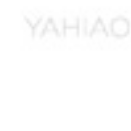
ARIHIR Mabrouk
ARIOUK Cherif
ASLENE
ASSAD Mohamed
ASSELAH Slimane *
ATTALAH Boualem
AUDIN Maurice *
AYACHI B.
AYADI Saïd *
AYANI Mohammed