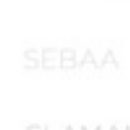
ANNABI Ahmed
ANNABI Mohamed *
ANNOUN Larbi
ANNOUN Saïd
ANOUBA Nourredine
ANTRI – BOUZAR Ahmed
ANTRI Mrizek *
ANTRI Mustapha
AOUADJ Smaïn
AOUALI Abdelkader