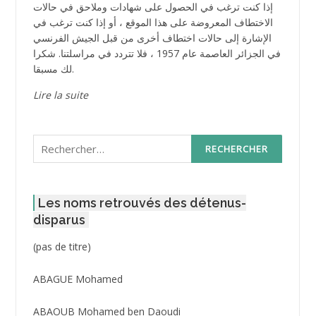
إذا كنت ترغب في الحصول على شهادات وملاحق في حالات
الاختطاف المعروضة على هذا الموقع ، أو إذا كنت ترغب في
الإشارة إلى حالات اختطاف أخرى من قبل الجيش الفرنسي
في الجزائر العاصمة عام 1957 ، فلا تتردد في مراسلتنا. شكرا
لك مسبقا.
Lire la suite
Rechercher :
Les noms retrouvés des détenus-
disparus
Post
(pas de titre)
ID
3416
ABAGUE Mohamed
ABAOUB Mohamed ben Daoudi