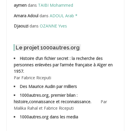
ABDELLAZIZ Mohamed Hamoud*
aymen
dans
TAIBI Mohammed
ABDELLI Mohamed
Amara Adoul
dans
ADOUL Arab *
Djaouzi
dans
OZANNE Yves
ABDELLI Mohamed *
ABDELMALEK Abdelaziz
Le projet 1000autres.org
ABDELMOUMENE Ahmed
Histoire d’un fichier secret : la recherche des
personnes enlevées par l’armée française à Alger en
ABDESMED Mohamed ben Kaddour
1957.
Par Fabrice Riceputi
ABDESSELAMI Kouider
Des Maurice Audin par milliers
1000autres.org, premier bilan :
ABDESSLEM Ahmed dit le Coiffeur
histoire,connaissance et reconnaissance.
Par
Malika Rahal et Fabrice Riceputi
ABDOUDOU
1000autres.org dans les media
ABIB Mohamed