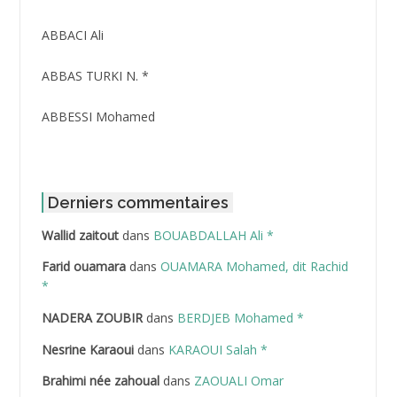
ABBACI Ali
ABBAS TURKI N. *
ABBESSI Mohamed
ABBOUR Azzedine *
ABDAT Amar
Derniers commentaires
Wallid zaitout
dans
BOUABDALLAH Ali *
ABDEDDAIM Hamid
Farid ouamara
dans
OUAMARA Mohamed, dit Rachid
ABDELAZIZ Mohamed
*
NADERA ZOUBIR
dans
BERDJEB Mohamed *
ABDELHAFID Lakhdar
Nesrine Karaoui
dans
KARAOUI Salah *
ABDELHOUHAB Haciba
Brahimi née zahoual
dans
ZAOUALI Omar