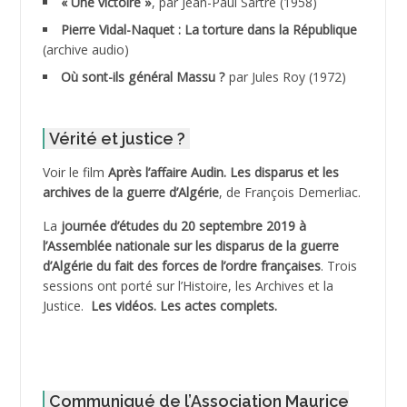
« Une victoire »
, par Jean-Paul Sartre (1958)
ADDANE
Pierre Vidal-Naquet : La torture dans la République
(archive audio)
ADDECHE Rachid
Où sont-ils général Massu ?
par Jules Roy (1972)
ADDER Omar
Vérité et justice ?
ADELIOUAT Vve AIT SAADA
Voir le film
Après l’affaire Audin. Les disparus et les
archives de la guerre d’Algérie
, de François Demerliac.
ADJANI Khaled
La
journée d’études du 20 septembre 2019 à
ADJAOUT
l’Assemblée nationale sur les disparus de la guerre
d’Algérie du fait des forces de l’ordre françaises
. Trois
ADNI Mohamed Akli
sessions ont porté sur l’Histoire, les Archives et la
Justice.
Les vidéos.
Les actes complets
.
ADOUL Arab *
AFLIAOU Mohamed *
Communiqué de l’Association Maurice
AGOULMINE