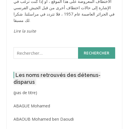
الاختطاف المعروضة على هذا الموقع ، أو إذا كنت ترغب في
الإشارة إلى حالات اختطاف أخرى من قبل الجيش الفرنسي
في الجزائر العاصمة عام 1957 ، فلا تتردد في مراسلتنا. شكرا
لك مسبقا.
Lire la suite
Rechercher :
Les noms retrouvés des détenus-
disparus
Post
(pas de titre)
ID
3416
ABAGUE Mohamed
ABAOUB Mohamed ben Daoudi