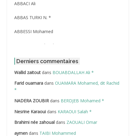
ABBACI Ali
ABBAS TURKI N. *
ABBESSI Mohamed
ABBOUR Azzedine *
ABDAT Amar
Derniers commentaires
Wallid zaitout
dans
BOUABDALLAH Ali *
ABDEDDAIM Hamid
Farid ouamara
dans
OUAMARA Mohamed, dit Rachid
ABDELAZIZ Mohamed
*
NADERA ZOUBIR
dans
BERDJEB Mohamed *
ABDELHAFID Lakhdar
Nesrine Karaoui
dans
KARAOUI Salah *
ABDELHOUHAB Haciba
Brahimi née zahoual
dans
ZAOUALI Omar
ABDELLAZIZ Mohamed Hamoud*
aymen
dans
TAIBI Mohammed