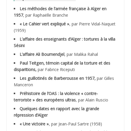
Les méthodes de l’armée française à Alger en
ABNOUN Salah
1957
, par Raphaëlle Branche
« Le Cahier vert expliqué »
, par Pierre Vidal-Naquet
ACHACHE M.*
(1959)
ACHLAF Ali
L’affaire des enseignants d’Alger : tortures à la villa
Sésini
ADALENE Tahar
L’affaire Ali Boumendjel
, par Malika Rahal
Paul Teitgen, témoin capital de la torture et des
ADALMI
disparitions,
par Fabrice Riceputi
ADANE Ramdane *
Les guillotinés de Barberousse en 1957,
par Gilles
Manceron
ADDAD
Préhistoire de l’OAS : la violence « contre-
terroriste » des européens ultras
, par Alain Ruscio
ADDALA Baghdad*
Quelques dates en rapport avec la grande
répression d’Alger
ADDALA Boualem*
« Une victoire »
, par Jean-Paul Sartre (1958)