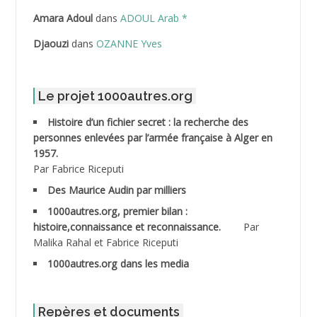
ABDELLI Mohamed
Amara Adoul
dans
ADOUL Arab *
Djaouzi
dans
OZANNE Yves
ABDELLI Mohamed *
ABDELMALEK Abdelaziz
Le projet 1000autres.org
ABDELMOUMENE Ahmed
Histoire d’un fichier secret : la recherche des
personnes enlevées par l’armée française à Alger en
ABDESMED Mohamed ben Kaddour
1957.
Par Fabrice Riceputi
ABDESSELAMI Kouider
Des Maurice Audin par milliers
1000autres.org, premier bilan :
ABDESSLEM Ahmed dit le Coiffeur
histoire,connaissance et reconnaissance.
Par
Malika Rahal et Fabrice Riceputi
ABDOUDOU
1000autres.org dans les media
ABIB Mohamed
ABID Mohamed
Repères et documents