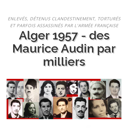
Aller
ENLEVÉS, DÉTENUS CLANDESTINEMENT, TORTURÉS
au
ET PARFOIS ASSASSINÉS PAR L’ARMÉE FRANÇAISE
contenu
Alger 1957 - des
Maurice Audin par
milliers