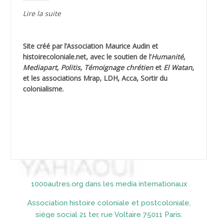
AGUIB Djaffar
Lire la suite
AGUIB Nouredine
Site créé par l’
Association Maurice Audin
et
AHLOUCHE Mabrouk *
histoirecoloniale.net
, avec le soutien de l’
Humanité
,
Mediapart
,
Politis
,
Témoignage
chrétien
et
El Watan
,
AIBLIED Ahmed
et les associations Mrap, LDH, Acca, Sortir du
colonialisme.
AIBOUD Abderrahmane *
AIBOUD Ahmed
AICH
AICHEKADRA Sid Ahmed
1000autres.org dans les media internationaux
AICI (ou AISSI) Laïd
Association histoire coloniale et postcoloniale,
AIDI
siège social 21 ter, rue Voltaire 75011 Paris.