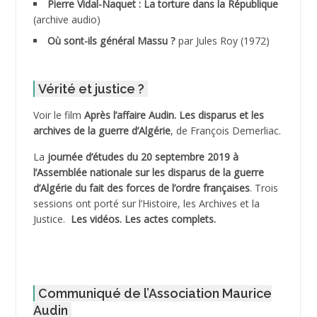
ADDANE
Pierre Vidal-Naquet : La torture dans la République
(archive audio)
ADDECHE Rachid
Où sont-ils général Massu ?
par Jules Roy (1972)
ADDER Omar *
Vérité et justice ?
ADELIOUAT Vve AIT SAADA
Voir le film
Après l’affaire Audin. Les disparus et les
archives de la guerre d’Algérie
, de François Demerliac.
ADJANI Khaled
La
journée d’études du 20 septembre 2019 à
ADJAOUT
l’Assemblée nationale sur les disparus de la guerre
d’Algérie du fait des forces de l’ordre françaises
. Trois
ADNI Mohamed Akli
sessions ont porté sur l’Histoire, les Archives et la
Justice.
Les vidéos.
Les actes complets
.
ADOUL Arab *
AFLIAOU Mohamed *
Communiqué de l’Association Maurice
AGOULMINE
Audin