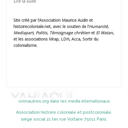
Lire la suite
AGUIB Nouredine
Site créé par l’
Association Maurice Audin
et
AHLOUCHE Mabrouk *
histoirecoloniale.net
, avec le soutien de l’
Humanité
,
Mediapart
,
Politis
,
Témoignage
chrétien
et
El Watan
,
AIBLIED Ahmed
et les associations Mrap, LDH, Acca, Sortir du
colonialisme.
AIBOUD Abderrahmane *
AIBOUD Ahmed
AICH
AICHEKADRA Sid Ahmed
1000autres.org dans les media internationaux
AICI (ou AISSI) Laïd
Association histoire coloniale et postcoloniale,
AIDI
siège social 21 ter, rue Voltaire 75011 Paris.