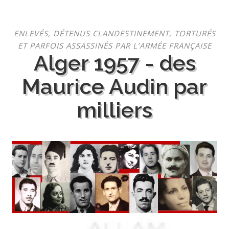
Aller
ENLEVÉS, DÉTENUS CLANDESTINEMENT, TORTURÉS
au
ET PARFOIS ASSASSINÉS PAR L’ARMÉE FRANÇAISE
contenu
Alger 1957 - des
Maurice Audin par
milliers