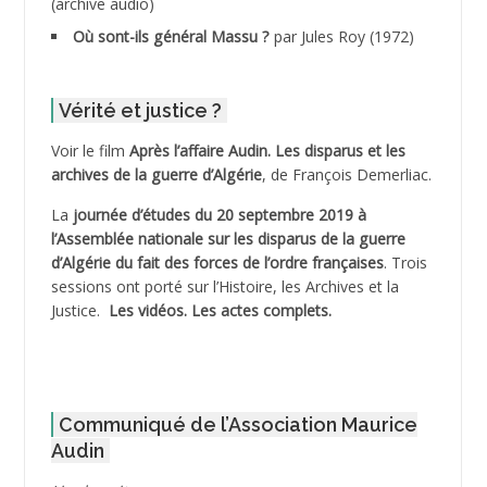
(archive audio)
ADDECHE Rachid
Où sont-ils général Massu ?
par Jules Roy (1972)
ADDER Omar
Vérité et justice ?
ADELIOUAT Vve AIT SAADA
Voir le film
Après l’affaire Audin. Les disparus et les
archives de la guerre d’Algérie
, de François Demerliac.
ADJANI Khaled
La
journée d’études du 20 septembre 2019 à
ADJAOUT
l’Assemblée nationale sur les disparus de la guerre
d’Algérie du fait des forces de l’ordre françaises
. Trois
ADNI Mohamed Akli
sessions ont porté sur l’Histoire, les Archives et la
Justice.
Les vidéos.
Les actes complets
.
ADOUL Arab *
AFLIAOU Mohamed *
Communiqué de l’Association Maurice
AGOULMINE
Audin
AGUIB Djaffar