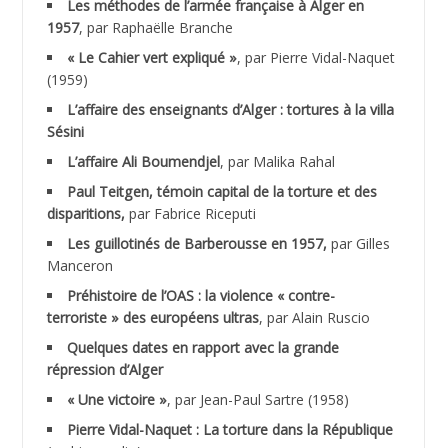
Les méthodes de l’armée française à Alger en
ABNOUN Salah
1957
, par Raphaëlle Branche
« Le Cahier vert expliqué »
, par Pierre Vidal-Naquet
ACHACHE M.*
(1959)
ACHLAF Ali
L’affaire des enseignants d’Alger : tortures à la villa
Sésini
ADALENE Tahar
L’affaire Ali Boumendjel
, par Malika Rahal
Paul Teitgen, témoin capital de la torture et des
ADALMI
disparitions,
par Fabrice Riceputi
ADANE Ramdane *
Les guillotinés de Barberousse en 1957,
par Gilles
Manceron
ADDAD
Préhistoire de l’OAS : la violence « contre-
terroriste » des européens ultras
, par Alain Ruscio
ADDALA Baghdad*
Quelques dates en rapport avec la grande
répression d’Alger
ADDALA Boualem*
« Une victoire »
, par Jean-Paul Sartre (1958)
ADDANE
Pierre Vidal-Naquet : La torture dans la République