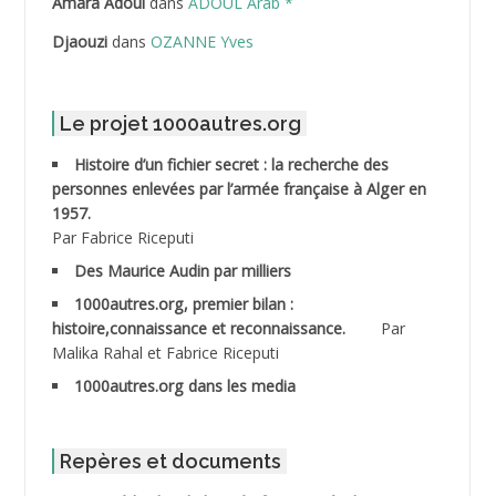
ABDELLI Mohamed
Amara Adoul
dans
ADOUL Arab *
Djaouzi
dans
OZANNE Yves
ABDELLI Mohamed *
ABDELMALEK Abdelaziz
Le projet 1000autres.org
ABDELMOUMENE Ahmed
Histoire d’un fichier secret : la recherche des
personnes enlevées par l’armée française à Alger en
ABDESMED Mohamed ben Kaddour
1957.
Par Fabrice Riceputi
ABDESSELAMI Kouider
Des Maurice Audin par milliers
1000autres.org, premier bilan :
ABDESSLEM Ahmed dit le Coiffeur
histoire,connaissance et reconnaissance.
Par
Malika Rahal et Fabrice Riceputi
ABDOUDOU
1000autres.org dans les media
ABIB Mohamed
ABID Mohamed
Repères et documents