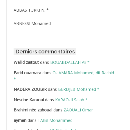
ABBAS TURKI N. *
ABBESSI Mohamed
ABBOUR Azzedine *
ABDAT Amar
Derniers commentaires
Wallid zaitout
dans
BOUABDALLAH Ali *
ABDEDDAIM Hamid
Farid ouamara
dans
OUAMARA Mohamed, dit Rachid
ABDELAZIZ Mohamed
*
NADERA ZOUBIR
dans
BERDJEB Mohamed *
ABDELHAFID Lakhdar
Nesrine Karaoui
dans
KARAOUI Salah *
ABDELHOUHAB Haciba
Brahimi née zahoual
dans
ZAOUALI Omar
ABDELLAZIZ Mohamed Hamoud*
aymen
dans
TAIBI Mohammed