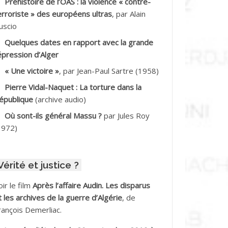
Préhistoire de l’OAS : la violence « contre-
DDALA Baghdad*
erroriste » des européens ultras
, par Alain
uscio
DDALA Boualem*
Quelques dates en rapport avec la grande
DDANE
épression d’Alger
« Une victoire »
, par Jean-Paul Sartre (1958)
DDECHE Rachid
Pierre Vidal-Naquet : La torture dans la
épublique
(archive audio)
DDER Omar *
Où sont-ils général Massu ?
par Jules Roy
DELIOUAT Vve AIT SAADA
1972)
DJANI Khaled
Vérité et justice ?
DJAOUT
oir le film
Après l’affaire Audin. Les disparus
DNI Mohamed Akli
t les archives de la guerre d’Algérie
, de
rançois Demerliac.
DOUL Arab *