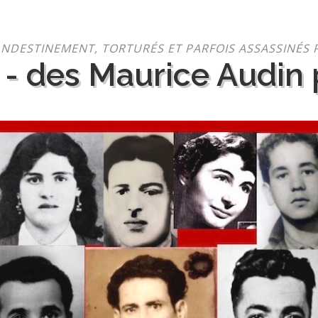
NDESTINEMENT, TORTURÉS ET PARFOIS ASSASSINÉS 
 - des Maurice Audin p