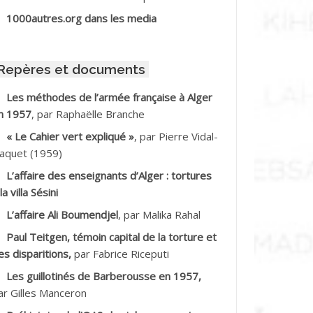
BIB Mohamed
1000autres.org dans les media
BID Mohamed
Repères et documents
BNOUN Salah *
Les méthodes de l’armée française à Alger
n 1957
, par Raphaëlle Branche
CHACHE M.*
« Le Cahier vert expliqué »
, par Pierre Vidal-
CHLAF Ali
aquet (1959)
L’affaire des enseignants d’Alger : tortures
DALENE Tahar
la villa Sésini
L’affaire Ali Boumendjel
, par Malika Rahal
DALMI
Paul Teitgen, témoin capital de la torture et
DANE Ramdane *
es disparitions,
par Fabrice Riceputi
Les guillotinés de Barberousse en 1957,
DDAD
ar Gilles Manceron