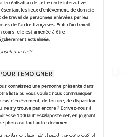
ur la réalisation de cette carte interactive
résentant les lieux d’enlèvement, de domicile
t de travail de personnes enlevées par les
orces de l’ordre françaises. Fruit d’un travail
n cours, elle est amenée à être
égulièrement actualisée.
onsulter la carte
POUR TEMOIGNER
ous connaissez une personne présente dans
otre liste ou vous voulez nous communiquer
n cas d’enlèvement, de torture, de disparition
ui ne s’y trouve pas encore ? Ecrivez-nous à
’adresse 1000autres@laposte.net, en joignant
ne photo ou tout autre document.
إذا كنت ترغب في الحصول على شهادات وملاحق ف