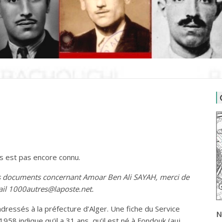
us est pas encore connu.
es documents concernant Amoar Ben Ali SAYAH, merci de
ail 1000autres@laposte.net.
dressés à la préfecture d’Alger. Une fiche du Service
N
958 indique qu’il a 31 ans, qu’il est né à Fondouk (auj.