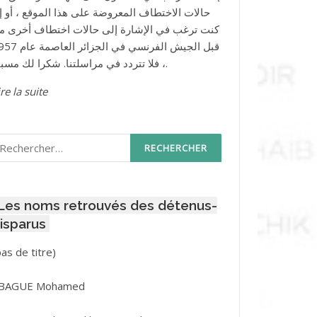
حالات الاختطاف المعروضة على هذا الموقع ، أو إذ
كنت ترغب في الإشارة إلى حالات اختطاف أخرى م
قبل الجيش الفرنسي في الجزائر ا
، فلا تتردد في مراسلتنا. شكرا لك مسبقا.
re la suite
echercher :
Les noms retrouvés des détenus-
isparus
Post
pas de titre)
ID
3416
BAGUE Mohamed