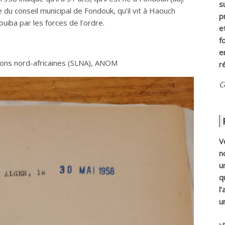
s
 du conseil municipal de Fondouk, qu’il vit à Haouch
p
ouiba par les forces de l’ordre.
e
f
e
sons nord-africaines (SLNA), ANOM
r
C
V
n
u
q
l
u
ي