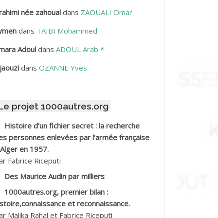
rahimi née zahoual
dans
ZAOUALI Omar
BDELLAZIZ Mohamed Hamoud*
ymen
dans
TAIBI Mohammed
BDELLI Mohamed
mara Adoul
dans
ADOUL Arab *
BDELLI Mohamed *
jaouzi
dans
OZANNE Yves
BDELMALEK Abdelaziz
Le projet 1000autres.org
BDELMOUMENE Ahmed
Histoire d’un fichier secret : la recherche
BDESMED Mohamed ben Kaddour
es personnes enlevées par l’armée française
 Alger en 1957.
BDESSELAMI Kouider
ar Fabrice Riceputi
Des Maurice Audin par milliers
BDESSLEM Ahmed dit le Coiffeur
1000autres.org, premier bilan :
istoire,connaissance et reconnaissance.
BDOUDOU
ar Malika Rahal et Fabrice Riceputi