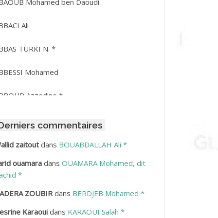
BAOUB Mohamed ben Daoudi
BBACI Ali
BBAS TURKI N. *
BBESSI Mohamed
BBOUR Azzedine *
BDAT Amar
Derniers commentaires
BDEDDAIM Hamid
allid zaitout
dans
BOUABDALLAH Ali *
arid ouamara
dans
OUAMARA Mohamed, dit
BDELAZIZ Mohamed
achid *
BDELHAFID Lakhdar
ADERA ZOUBIR
dans
BERDJEB Mohamed *
esrine Karaoui
dans
KARAOUI Salah *
BDELHOUHAB Haciba