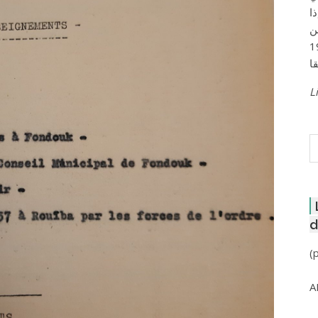
ا
ن
لعاصمة عام 1957
Li
R
d
(
A