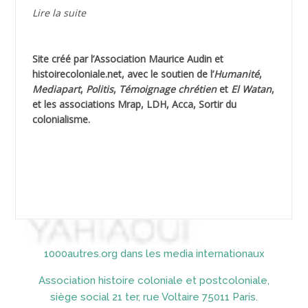
AGUIB Djaffar
Lire la suite
AGUIB Nouredine
Site créé par l’
Association Maurice Audin
et
AHLOUCHE Mabrouk *
histoirecoloniale.net
, avec le soutien de l’
Humanité
,
Mediapart
,
Politis
,
Témoignage
chrétien
et
El Watan
,
AIBLIED Ahmed
et les associations Mrap, LDH, Acca, Sortir du
colonialisme.
AIBOUD Abderrahmane *
AIBOUD Ahmed
AICH
AICHEKADRA Sid Ahmed
1000autres.org dans les media internationaux
AICI (ou AISSI) Laïd
Association histoire coloniale et postcoloniale,
AIDI
siège social 21 ter, rue Voltaire 75011 Paris.