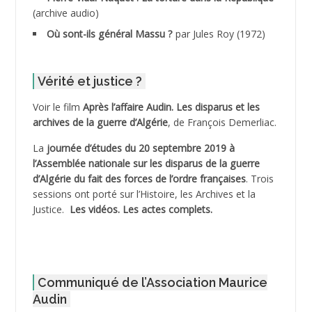
(archive audio)
ADDECHE Rachid
Où sont-ils général Massu ?
par Jules Roy (1972)
ADDER Omar
Vérité et justice ?
ADELIOUAT Vve AIT SAADA
Voir le film
Après l’affaire Audin. Les disparus et les
archives de la guerre d’Algérie
, de François Demerliac.
ADJANI Khaled
La
journée d’études du 20 septembre 2019 à
ADJAOUT
l’Assemblée nationale sur les disparus de la guerre
d’Algérie du fait des forces de l’ordre françaises
. Trois
ADNI Mohamed Akli
sessions ont porté sur l’Histoire, les Archives et la
Justice.
Les vidéos.
Les actes complets
.
ADOUL Arab *
AFLIAOU Mohamed *
Communiqué de l’Association Maurice
AGOULMINE
Audin