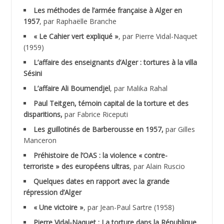
Les méthodes de l’armée française à Alger en
ABNOUN Salah
1957
, par Raphaëlle Branche
« Le Cahier vert expliqué »
, par Pierre Vidal-Naquet
ACHACHE M.*
(1959)
ACHLAF Ali
L’affaire des enseignants d’Alger : tortures à la villa
Sésini
ADALENE Tahar
L’affaire Ali Boumendjel
, par Malika Rahal
Paul Teitgen, témoin capital de la torture et des
ADALMI
disparitions,
par Fabrice Riceputi
ADANE Ramdane *
Les guillotinés de Barberousse en 1957,
par Gilles
Manceron
ADDAD
Préhistoire de l’OAS : la violence « contre-
terroriste » des européens ultras
, par Alain Ruscio
ADDALA Baghdad*
Quelques dates en rapport avec la grande
répression d’Alger
ADDALA Boualem*
« Une victoire »
, par Jean-Paul Sartre (1958)
ADDANE
Pierre Vidal-Naquet : La torture dans la République