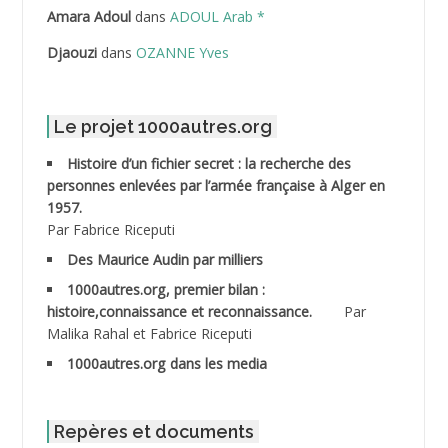
ABDELLI Mohamed
Amara Adoul
dans
ADOUL Arab *
Djaouzi
dans
OZANNE Yves
ABDELLI Mohamed *
ABDELMALEK Abdelaziz
Le projet 1000autres.org
ABDELMOUMENE Ahmed
Histoire d’un fichier secret : la recherche des
personnes enlevées par l’armée française à Alger en
ABDESMED Mohamed ben Kaddour
1957.
Par Fabrice Riceputi
ABDESSELAMI Kouider
Des Maurice Audin par milliers
1000autres.org, premier bilan :
ABDESSLEM Ahmed dit le Coiffeur
histoire,connaissance et reconnaissance.
Par
Malika Rahal et Fabrice Riceputi
ABDOUDOU
1000autres.org dans les media
ABIB Mohamed
ABID Mohamed
Repères et documents