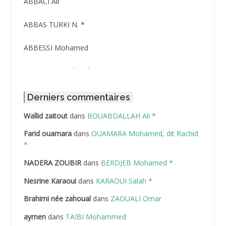
ABBACI Ali
ABBAS TURKI N. *
ABBESSI Mohamed
ABBOUR Azzedine *
ABDAT Amar
Derniers commentaires
Wallid zaitout
dans
BOUABDALLAH Ali *
ABDEDDAIM Hamid
Farid ouamara
dans
OUAMARA Mohamed, dit Rachid
ABDELAZIZ Mohamed
*
NADERA ZOUBIR
dans
BERDJEB Mohamed *
ABDELHAFID Lakhdar
Nesrine Karaoui
dans
KARAOUI Salah *
ABDELHOUHAB Haciba
Brahimi née zahoual
dans
ZAOUALI Omar
ABDELLAZIZ Mohamed Hamoud*
aymen
dans
TAIBI Mohammed