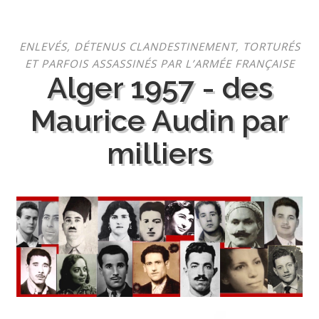
Aller
ENLEVÉS, DÉTENUS CLANDESTINEMENT, TORTURÉS
au
ET PARFOIS ASSASSINÉS PAR L’ARMÉE FRANÇAISE
contenu
Alger 1957 - des
Maurice Audin par
milliers