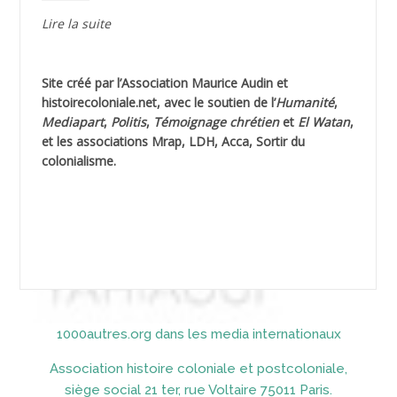
AGUIB Djaffar
Lire la suite
AGUIB Nouredine
Site créé par l’
Association Maurice Audin
et
AHLOUCHE Mabrouk *
histoirecoloniale.net
, avec le soutien de l’
Humanité
,
Mediapart
,
Politis
,
Témoignage
chrétien
et
El Watan
,
AIBLIED Ahmed
et les associations Mrap, LDH, Acca, Sortir du
colonialisme.
AIBOUD Abderrahmane *
AIBOUD Ahmed
AICH
AICHEKADRA Sid Ahmed
1000autres.org dans les media internationaux
AICI (ou AISSI) Laïd
Association histoire coloniale et postcoloniale,
AIDI
siège social 21 ter, rue Voltaire 75011 Paris.