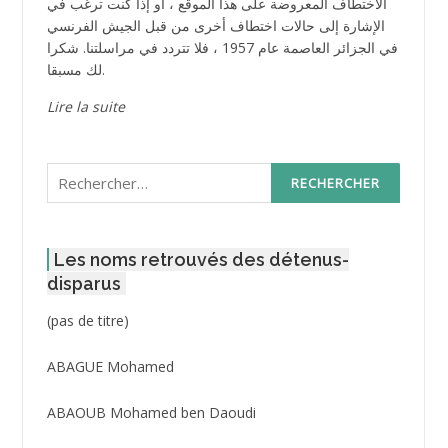
الاختطاف المعروضة على هذا الموقع ، أو إذا كنت ترغب في
الإشارة إلى حالات اختطاف أخرى من قبل الجيش الفرنسي
في الجزائر العاصمة عام 1957 ، فلا تتردد في مراسلتنا. شكرا
لك مسبقا.
Lire la suite
Rechercher :
Les noms retrouvés des détenus-
disparus
Post
(pas de titre)
ID
3416
ABAGUE Mohamed
ABAOUB Mohamed ben Daoudi