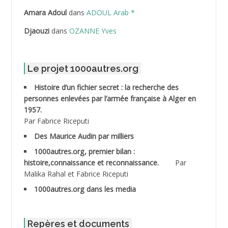
ABDELLI Mohamed
Amara Adoul
dans
ADOUL Arab *
Djaouzi
dans
OZANNE Yves
ABDELLI Mohamed *
ABDELMALEK Abdelaziz
Le projet 1000autres.org
ABDELMOUMENE Ahmed
Histoire d’un fichier secret : la recherche des
personnes enlevées par l’armée française à Alger en
ABDESMED Mohamed ben Kaddour
1957.
Par Fabrice Riceputi
ABDESSELAMI Kouider
Des Maurice Audin par milliers
1000autres.org, premier bilan :
ABDESSLEM Ahmed dit le Coiffeur
histoire,connaissance et reconnaissance.
Par
Malika Rahal et Fabrice Riceputi
ABDOUDOU
1000autres.org dans les media
ABIB Mohamed
ABID Mohamed
Repères et documents