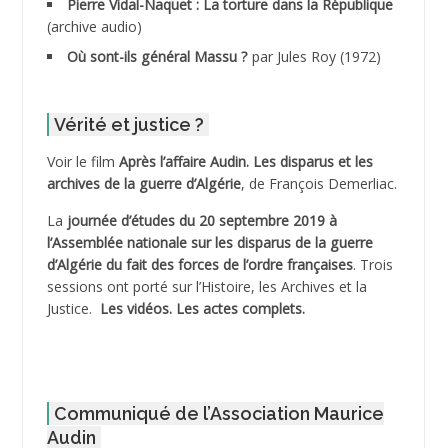
ADDANE
Pierre Vidal-Naquet : La torture dans la République
(archive audio)
ADDECHE Rachid
Où sont-ils général Massu ?
par Jules Roy (1972)
ADDER Omar *
Vérité et justice ?
ADELIOUAT Vve AIT SAADA
Voir le film
Après l’affaire Audin. Les disparus et les
archives de la guerre d’Algérie
, de François Demerliac.
ADJANI Khaled
La
journée d’études du 20 septembre 2019 à
ADJAOUT
l’Assemblée nationale sur les disparus de la guerre
d’Algérie du fait des forces de l’ordre françaises
. Trois
ADNI Mohamed Akli
sessions ont porté sur l’Histoire, les Archives et la
Justice.
Les vidéos.
Les actes complets
.
ADOUL Arab *
AFLIAOU Mohamed *
Communiqué de l’Association Maurice
AGOULMINE
Audin