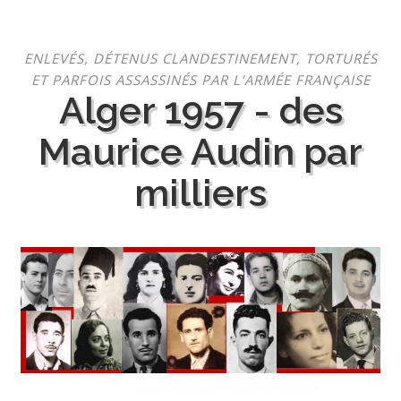
Aller
ENLEVÉS, DÉTENUS CLANDESTINEMENT, TORTURÉS
au
ET PARFOIS ASSASSINÉS PAR L’ARMÉE FRANÇAISE
contenu
Alger 1957 - des
Maurice Audin par
milliers