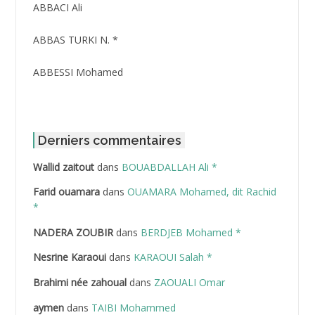
ABBACI Ali
ABBAS TURKI N. *
ABBESSI Mohamed
ABBOUR Azzedine *
ABDAT Amar
Derniers commentaires
Wallid zaitout
dans
BOUABDALLAH Ali *
ABDEDDAIM Hamid
Farid ouamara
dans
OUAMARA Mohamed, dit Rachid
ABDELAZIZ Mohamed
*
NADERA ZOUBIR
dans
BERDJEB Mohamed *
ABDELHAFID Lakhdar
Nesrine Karaoui
dans
KARAOUI Salah *
ABDELHOUHAB Haciba
Brahimi née zahoual
dans
ZAOUALI Omar
ABDELLAZIZ Mohamed Hamoud*
aymen
dans
TAIBI Mohammed