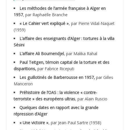
Les méthodes de l’armée française à Alger en
ABNOUN Salah
1957
, par Raphaëlle Branche
« Le Cahier vert expliqué »
, par Pierre Vidal-Naquet
ACHACHE M.*
(1959)
ACHLAF Ali
L’affaire des enseignants d’Alger : tortures à la villa
Sésini
ADALENE Tahar
L’affaire Ali Boumendjel
, par Malika Rahal
Paul Teitgen, témoin capital de la torture et des
ADALMI
disparitions,
par Fabrice Riceputi
ADANE Ramdane *
Les guillotinés de Barberousse en 1957,
par Gilles
Manceron
ADDAD
Préhistoire de l’OAS : la violence « contre-
terroriste » des européens ultras
, par Alain Ruscio
ADDALA Baghdad*
Quelques dates en rapport avec la grande
répression d’Alger
ADDALA Boualem*
« Une victoire »
, par Jean-Paul Sartre (1958)