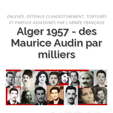
Aller
ENLEVÉS, DÉTENUS CLANDESTINEMENT, TORTURÉS
au
ET PARFOIS ASSASSINÉS PAR L’ARMÉE FRANÇAISE
contenu
Alger 1957 - des
Maurice Audin par
milliers