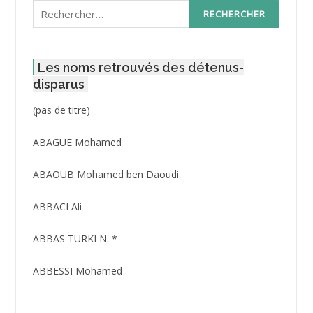
Rechercher :
Les noms retrouvés des détenus-
disparus
Post
(pas de titre)
ID
3416
ABAGUE Mohamed
ABAOUB Mohamed ben Daoudi
ABBACI Ali
ABBAS TURKI N. *
ABBESSI Mohamed
ABBOUR Azzedine *