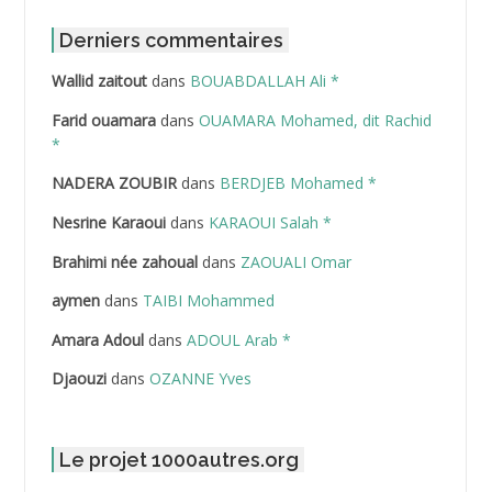
ABDAT Amar
Derniers commentaires
Wallid zaitout
dans
BOUABDALLAH Ali *
ABDEDDAIM Hamid
Farid ouamara
dans
OUAMARA Mohamed, dit Rachid
ABDELAZIZ Mohamed
*
NADERA ZOUBIR
dans
BERDJEB Mohamed *
ABDELHAFID Lakhdar
Nesrine Karaoui
dans
KARAOUI Salah *
ABDELHOUHAB Haciba
Brahimi née zahoual
dans
ZAOUALI Omar
ABDELLAZIZ Mohamed Hamoud*
aymen
dans
TAIBI Mohammed
ABDELLI Mohamed
Amara Adoul
dans
ADOUL Arab *
Djaouzi
dans
OZANNE Yves
ABDELLI Mohamed *
ABDELMALEK Abdelaziz
Le projet 1000autres.org
ABDELMOUMENE Ahmed