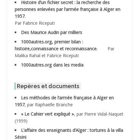
Histoire d’un fichier secret : la recherche des
personnes enlevées par l’armée française à Alger en
ABDESMED Mohamed ben Kaddour
1957.
Par Fabrice Riceputi
ABDESSELAMI Kouider
Des Maurice Audin par milliers
1000autres.org, premier bilan :
ABDESSLEM Ahmed dit le Coiffeur
histoire,connaissance et reconnaissance.
Par
Malika Rahal et Fabrice Riceputi
ABDOUDOU
1000autres.org dans les media
ABIB Mohamed
ABID Mohamed
Repères et documents
Les méthodes de l’armée française à Alger en
ABNOUN Salah
1957
, par Raphaëlle Branche
« Le Cahier vert expliqué »
, par Pierre Vidal-Naquet
ACHACHE M.*
(1959)
ACHLAF Ali
L’affaire des enseignants d’Alger : tortures à la villa
Sésini