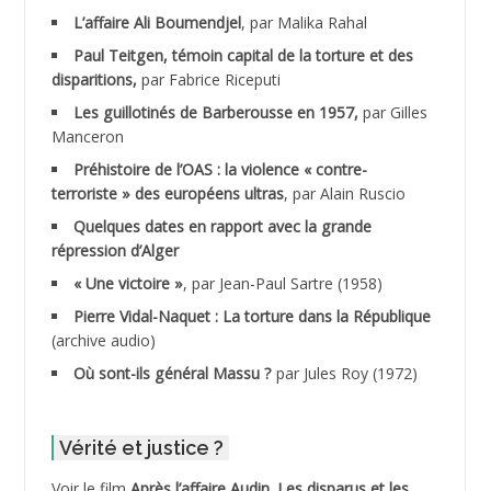
ADALENE Tahar
L’affaire Ali Boumendjel
, par Malika Rahal
Paul Teitgen, témoin capital de la torture et des
ADALMI
disparitions,
par Fabrice Riceputi
ADANE Ramdane *
Les guillotinés de Barberousse en 1957,
par Gilles
Manceron
ADDAD
Préhistoire de l’OAS : la violence « contre-
terroriste » des européens ultras
, par Alain Ruscio
ADDALA Baghdad*
Quelques dates en rapport avec la grande
répression d’Alger
ADDALA Boualem*
« Une victoire »
, par Jean-Paul Sartre (1958)
ADDANE
Pierre Vidal-Naquet : La torture dans la République
(archive audio)
ADDECHE Rachid
Où sont-ils général Massu ?
par Jules Roy (1972)
ADDER Omar *
Vérité et justice ?
ADELIOUAT Vve AIT SAADA
Voir le film
Après l’affaire Audin. Les disparus et les