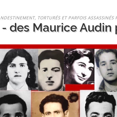
NDESTINEMENT, TORTURÉS ET PARFOIS ASSASSINÉS 
 - des Maurice Audin p