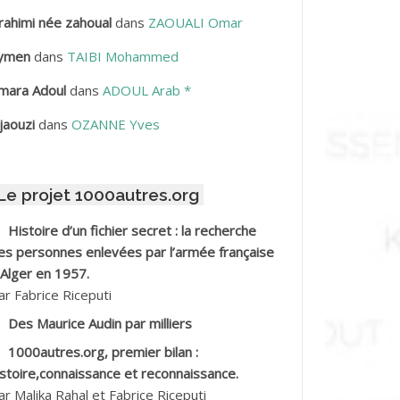
rahimi née zahoual
dans
ZAOUALI Omar
BDELLAZIZ Mohamed Hamoud*
ymen
dans
TAIBI Mohammed
BDELLI Mohamed
mara Adoul
dans
ADOUL Arab *
BDELLI Mohamed *
jaouzi
dans
OZANNE Yves
BDELMALEK Abdelaziz
Le projet 1000autres.org
BDELMOUMENE Ahmed
Histoire d’un fichier secret : la recherche
BDESMED Mohamed ben Kaddour
es personnes enlevées par l’armée française
 Alger en 1957.
BDESSELAMI Kouider
ar Fabrice Riceputi
Des Maurice Audin par milliers
BDESSLEM Ahmed dit le Coiffeur
1000autres.org, premier bilan :
istoire,connaissance et reconnaissance.
BDOUDOU
ar Malika Rahal et Fabrice Riceputi