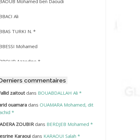
BAOUB Mohamed ben Daoudi
BBACI Ali
BBAS TURKI N. *
BBESSI Mohamed
BBOUR Azzedine *
BDAT Amar
Derniers commentaires
BDEDDAIM Hamid
allid zaitout
dans
BOUABDALLAH Ali *
arid ouamara
dans
OUAMARA Mohamed, dit
BDELAZIZ Mohamed
achid *
BDELHAFID Lakhdar
ADERA ZOUBIR
dans
BERDJEB Mohamed *
esrine Karaoui
dans
KARAOUI Salah *
BDELHOUHAB Haciba