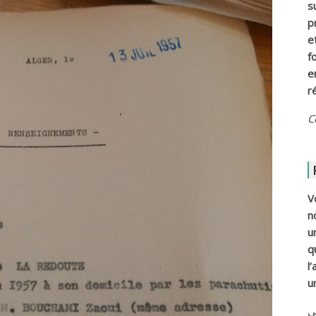
s
p
e
f
e
r
C
V
n
u
q
l
u
ي