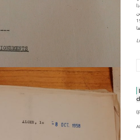
ا
ن
لعاصمة عام 1957
Li
R
d
(
A