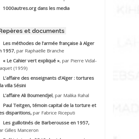
BIB Mohamed
1000autres.org dans les media
BID Mohamed
Repères et documents
BNOUN Salah
Les méthodes de l’armée française à Alger
n 1957
, par Raphaëlle Branche
CHACHE M.*
« Le Cahier vert expliqué »
, par Pierre Vidal-
CHLAF Ali
aquet (1959)
L’affaire des enseignants d’Alger : tortures
DALENE Tahar
la villa Sésini
L’affaire Ali Boumendjel
, par Malika Rahal
DALMI
Paul Teitgen, témoin capital de la torture et
DANE Ramdane *
es disparitions,
par Fabrice Riceputi
Les guillotinés de Barberousse en 1957,
DDAD
ar Gilles Manceron