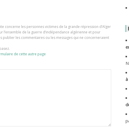
A
A
e site concerne les personnes victimes de la grande répression d’Alger
our l’ensemble de la guerre d’indépendance algérienne et pour
A
ons publier les commentaires ou les messages qui ne concerneraient
e
A
basez.
rmulaire de cette autre page
A
N
A
à 
A
A
d
A
p