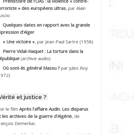
Préhistoire de l’OAS : la violence « contre-
DDALA Baghdad*
erroriste » des européens ultras
, par Alain
uscio
DDALA Boualem*
Quelques dates en rapport avec la grande
DDANE
épression d’Alger
« Une victoire »
, par Jean-Paul Sartre (1958)
DDECHE Rachid
Pierre Vidal-Naquet : La torture dans la
épublique
(archive audio)
DDER Omar
Où sont-ils général Massu ?
par Jules Roy
DELIOUAT Vve AIT SAADA
1972)
DJANI Khaled
Vérité et justice ?
DJAOUT
oir le film
Après l’affaire Audin. Les disparus
DNI Mohamed Akli
t les archives de la guerre d’Algérie
, de
rançois Demerliac.
DOUL Arab *