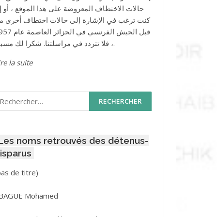
حالات الاختطاف المعروضة على هذا الموقع ، أو إذ
كنت ترغب في الإشارة إلى حالات اختطاف أخرى م
قبل الجيش الفرنسي في الجزائر ا
، فلا تتردد في مراسلتنا. شكرا لك مسبقا.
re la suite
echercher :
Les noms retrouvés des détenus-
isparus
Post
pas de titre)
ID
3416
BAGUE Mohamed