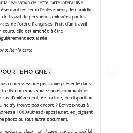
ur la réalisation de cette carte interactive
résentant les lieux d’enlèvement, de domicile
t de travail de personnes enlevées par les
orces de l’ordre françaises. Fruit d’un travail
n cours, elle est amenée à être
égulièrement actualisée.
onsulter la carte
POUR TEMOIGNER
ous connaissez une personne présente dans
otre liste ou vous voulez nous communiquer
n cas d’enlèvement, de torture, de disparition
ui ne s’y trouve pas encore ? Ecrivez-nous à
’adresse 1000autres@laposte.net, en joignant
ne photo ou tout autre document.
إذا كنت ترغب في الحصول على شهادات وملاحق ف