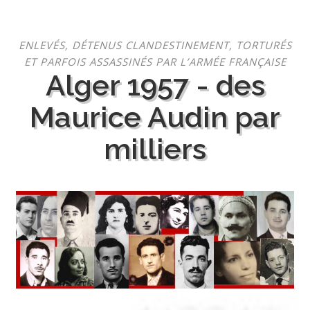
Aller
ENLEVÉS, DÉTENUS CLANDESTINEMENT, TORTURÉS
au
ET PARFOIS ASSASSINÉS PAR L’ARMÉE FRANÇAISE
contenu
Alger 1957 - des
Maurice Audin par
milliers