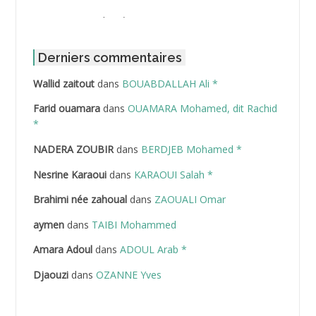
ABBOUR Azzedine *
ABDAT Amar
Derniers commentaires
Wallid zaitout
dans
BOUABDALLAH Ali *
ABDEDDAIM Hamid
Farid ouamara
dans
OUAMARA Mohamed, dit Rachid
ABDELAZIZ Mohamed
*
NADERA ZOUBIR
dans
BERDJEB Mohamed *
ABDELHAFID Lakhdar
Nesrine Karaoui
dans
KARAOUI Salah *
ABDELHOUHAB Haciba
Brahimi née zahoual
dans
ZAOUALI Omar
ABDELLAZIZ Mohamed Hamoud*
aymen
dans
TAIBI Mohammed
ABDELLI Mohamed
Amara Adoul
dans
ADOUL Arab *
Djaouzi
dans
OZANNE Yves
ABDELLI Mohamed *
ABDELMALEK Abdelaziz