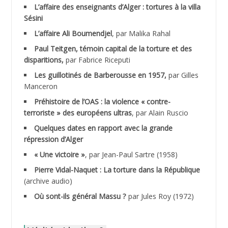
ACHLAF Ali
L’affaire des enseignants d’Alger : tortures à la villa
Sésini
ADALENE Tahar
L’affaire Ali Boumendjel
, par Malika Rahal
Paul Teitgen, témoin capital de la torture et des
ADALMI
disparitions,
par Fabrice Riceputi
ADANE Ramdane *
Les guillotinés de Barberousse en 1957,
par Gilles
Manceron
ADDAD
Préhistoire de l’OAS : la violence « contre-
terroriste » des européens ultras
, par Alain Ruscio
ADDALA Baghdad*
Quelques dates en rapport avec la grande
répression d’Alger
ADDALA Boualem*
« Une victoire »
, par Jean-Paul Sartre (1958)
ADDANE
Pierre Vidal-Naquet : La torture dans la République
(archive audio)
ADDECHE Rachid
Où sont-ils général Massu ?
par Jules Roy (1972)
ADDER Omar