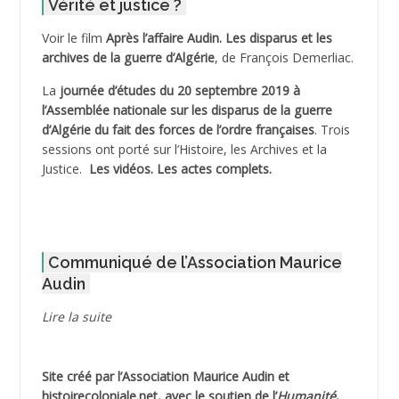
Vérité et justice ?
ADELIOUAT Vve AIT SAADA
Voir le film
Après l’affaire Audin. Les disparus et les
archives de la guerre d’Algérie
, de François Demerliac.
ADJANI Khaled
La
journée d’études du 20 septembre 2019 à
ADJAOUT
l’Assemblée nationale sur les disparus de la guerre
d’Algérie du fait des forces de l’ordre françaises
. Trois
ADNI Mohamed Akli
sessions ont porté sur l’Histoire, les Archives et la
Justice.
Les vidéos.
Les actes complets
.
ADOUL Arab *
AFLIAOU Mohamed *
Communiqué de l’Association Maurice
AGOULMINE
Audin
AGUIB Djaffar
Lire la suite
AGUIB Nouredine
Site créé par l’
Association Maurice Audin
et
AHLOUCHE Mabrouk *
histoirecoloniale.net
, avec le soutien de l’
Humanité
,