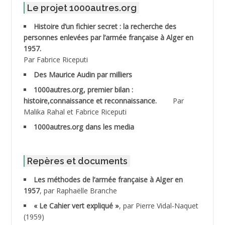
Le projet 1000autres.org
ABDELMOUMENE Ahmed
Histoire d’un fichier secret : la recherche des
personnes enlevées par l’armée française à Alger en
ABDESMED Mohamed ben Kaddour
1957.
Par Fabrice Riceputi
ABDESSELAMI Kouider
Des Maurice Audin par milliers
1000autres.org, premier bilan :
ABDESSLEM Ahmed dit le Coiffeur
histoire,connaissance et reconnaissance.
Par
Malika Rahal et Fabrice Riceputi
ABDOUDOU
1000autres.org dans les media
ABIB Mohamed
ABID Mohamed
Repères et documents
Les méthodes de l’armée française à Alger en
ABNOUN Salah
1957
, par Raphaëlle Branche
« Le Cahier vert expliqué »
, par Pierre Vidal-Naquet
ACHACHE M.*
(1959)