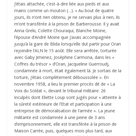
J’étais attachée, c’est-à-dire liée aux pieds et aux
mains comme un mouton (…). « Au bout de quatre
jours, ils n’ont rien obtenu, je ne servais plus à rien, ils
m’ont transférée à la prison de Barberousse. Il y avait
Anna Greki, Colette Chouraqui, Blanche Moine,
l’épouse d’André Moine que j’avais accompagnée
jusqu’à la gare de Blida lorsqu’elle dut partir pour Oran
rejoindre l’ALN le 15 août. Elle sera arrêtée, torturée
avec Gaby Jimenez, Joséphine Carmona, dans les «
Coffres du trésor » d’Oran, Jacqueline Guerroudj,
condamnée à mort, était également là. Je sortais de la
torture, j’étais complètement déboussolée ». En
novembre 1958, a lieu le premier procès dit de « La
Voix du Soldat », devant le tribunal militaire. 26
inculpés dont Eliette Loup sont jugés pour « atteinte à
la sûreté extérieure de l’Etat et participation à une
entreprise de démoralisation de l’armée ». La jeune
militante est condamnée à une peine de 3 ans
d’emprisonnement, elle est transférée à la prison de
Maison Carrée, puis, quelques mois plus tard, aux