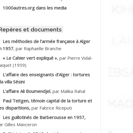
BIB Mohamed
1000autres.org dans les media
BID Mohamed
Repères et documents
BNOUN Salah
Les méthodes de l’armée française à Alger
n 1957
, par Raphaëlle Branche
CHACHE M.*
« Le Cahier vert expliqué »
, par Pierre Vidal-
CHLAF Ali
aquet (1959)
L’affaire des enseignants d’Alger : tortures
DALENE Tahar
la villa Sésini
L’affaire Ali Boumendjel
, par Malika Rahal
DALMI
Paul Teitgen, témoin capital de la torture et
DANE Ramdane *
es disparitions,
par Fabrice Riceputi
Les guillotinés de Barberousse en 1957,
DDAD
ar Gilles Manceron