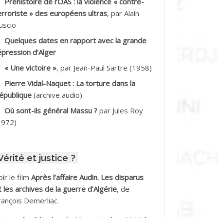
Préhistoire de l’OAS : la violence « contre-
DDALA Baghdad*
erroriste » des européens ultras
, par Alain
uscio
DDALA Boualem*
Quelques dates en rapport avec la grande
DDANE
épression d’Alger
« Une victoire »
, par Jean-Paul Sartre (1958)
DDECHE Rachid
Pierre Vidal-Naquet : La torture dans la
épublique
(archive audio)
DDER Omar *
Où sont-ils général Massu ?
par Jules Roy
DELIOUAT Vve AIT SAADA
1972)
DJANI Khaled
Vérité et justice ?
DJAOUT
oir le film
Après l’affaire Audin. Les disparus
DNI Mohamed Akli
t les archives de la guerre d’Algérie
, de
rançois Demerliac.
DOUL Arab *