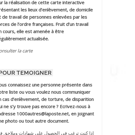
ur la réalisation de cette carte interactive
résentant les lieux d’enlèvement, de domicile
t de travail de personnes enlevées par les
orces de l’ordre françaises. Fruit d’un travail
n cours, elle est amenée à être
égulièrement actualisée.
onsulter la carte
POUR TEMOIGNER
ous connaissez une personne présente dans
otre liste ou vous voulez nous communiquer
n cas d’enlèvement, de torture, de disparition
ui ne s’y trouve pas encore ? Ecrivez-nous à
’adresse 1000autres@laposte.net, en joignant
ne photo ou tout autre document.
إذا كنت ترغب في الحصول على شهادات وملاحق ف