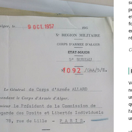
s
p
e
f
e
r
C
V
n
u
q
l
u
ي