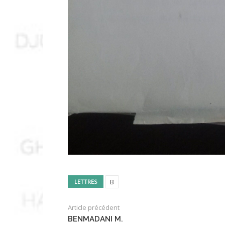
B
LETTRES
Article précédent
BENMADANI M.