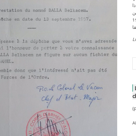
ا
ن
لعاصمة عام 1957
Li
R
d
(
A