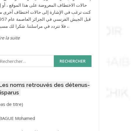
حالات الاختطاف المعروضة على هذا الموقع ، أو إذ
كنت ترغب في الإشارة إلى حالات اختطاف أخرى م
قبل الجيش الفرنسي في الجزائر ا
، فلا تتردد في مراسلتنا. شكرا لك مسبقا.
re la suite
echercher :
Les noms retrouvés des détenus-
isparus
Post
pas de titre)
ID
3416
BAGUE Mohamed