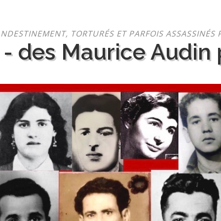
NDESTINEMENT, TORTURÉS ET PARFOIS ASSASSINÉS 
 - des Maurice Audin p