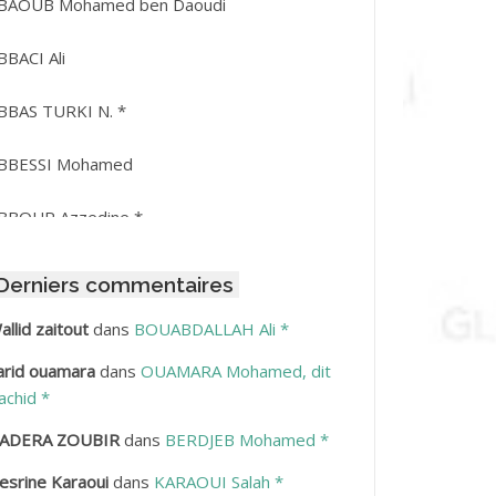
BAOUB Mohamed ben Daoudi
BBACI Ali
BBAS TURKI N. *
BBESSI Mohamed
BBOUR Azzedine *
BDAT Amar
Derniers commentaires
BDEDDAIM Hamid
allid zaitout
dans
BOUABDALLAH Ali *
arid ouamara
dans
OUAMARA Mohamed, dit
BDELAZIZ Mohamed
achid *
BDELHAFID Lakhdar
ADERA ZOUBIR
dans
BERDJEB Mohamed *
esrine Karaoui
dans
KARAOUI Salah *
BDELHOUHAB Haciba