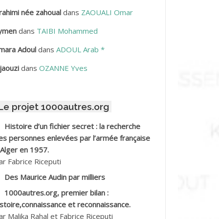
rahimi née zahoual
dans
ZAOUALI Omar
BDELLAZIZ Mohamed Hamoud*
ymen
dans
TAIBI Mohammed
BDELLI Mohamed
mara Adoul
dans
ADOUL Arab *
BDELLI Mohamed *
jaouzi
dans
OZANNE Yves
BDELMALEK Abdelaziz
Le projet 1000autres.org
BDELMOUMENE Ahmed
Histoire d’un fichier secret : la recherche
BDESMED Mohamed ben Kaddour
es personnes enlevées par l’armée française
 Alger en 1957.
BDESSELAMI Kouider
ar Fabrice Riceputi
Des Maurice Audin par milliers
BDESSLEM Ahmed dit le Coiffeur
1000autres.org, premier bilan :
istoire,connaissance et reconnaissance.
BDOUDOU
ar Malika Rahal et Fabrice Riceputi