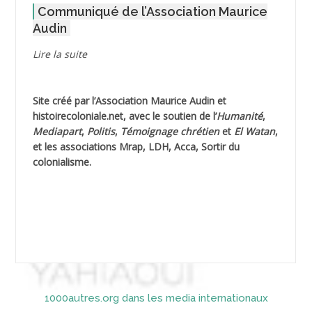
Communiqué de l’Association Maurice
AGOULMINE
Audin
AGUIB Djaffar
Lire la suite
AGUIB Nouredine
Site créé par l’
Association Maurice Audin
et
AHLOUCHE Mabrouk *
histoirecoloniale.net
, avec le soutien de l’
Humanité
,
Mediapart
,
Politis
,
Témoignage
chrétien
et
El Watan
,
AIBLIED Ahmed
et les associations Mrap, LDH, Acca, Sortir du
colonialisme.
AIBOUD Abderrahmane *
AIBOUD Ahmed
AICH
AICHEKADRA Sid Ahmed
1000autres.org dans les media internationaux
AICI (ou AISSI) Laïd