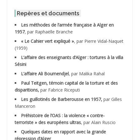
ABID Mohamed
Repères et documents
Les méthodes de l’armée française à Alger en
ABNOUN Salah
1957
, par Raphaëlle Branche
« Le Cahier vert expliqué »
, par Pierre Vidal-Naquet
ACHACHE M.*
(1959)
ACHLAF Ali
L’affaire des enseignants d’Alger : tortures à la villa
Sésini
ADALENE Tahar
L’affaire Ali Boumendjel
, par Malika Rahal
Paul Teitgen, témoin capital de la torture et des
ADALMI
disparitions,
par Fabrice Riceputi
ADANE Ramdane *
Les guillotinés de Barberousse en 1957,
par Gilles
Manceron
ADDAD
Préhistoire de l’OAS : la violence « contre-
terroriste » des européens ultras
, par Alain Ruscio
ADDALA Baghdad*
Quelques dates en rapport avec la grande
répression d’Alger