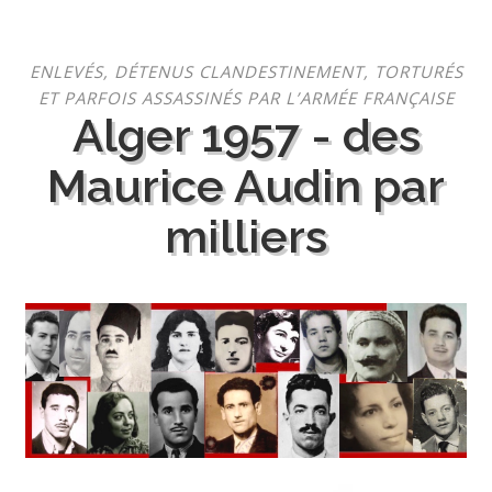
Aller
ENLEVÉS, DÉTENUS CLANDESTINEMENT, TORTURÉS
au
ET PARFOIS ASSASSINÉS PAR L’ARMÉE FRANÇAISE
contenu
Alger 1957 - des
Maurice Audin par
milliers