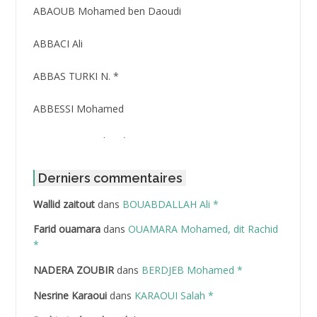
ABAOUB Mohamed ben Daoudi
ABBACI Ali
ABBAS TURKI N. *
ABBESSI Mohamed
ABBOUR Azzedine *
ABDAT Amar
Derniers commentaires
Wallid zaitout
dans
BOUABDALLAH Ali *
ABDEDDAIM Hamid
Farid ouamara
dans
OUAMARA Mohamed, dit Rachid
ABDELAZIZ Mohamed
*
NADERA ZOUBIR
dans
BERDJEB Mohamed *
ABDELHAFID Lakhdar
Nesrine Karaoui
dans
KARAOUI Salah *
ABDELHOUHAB Haciba