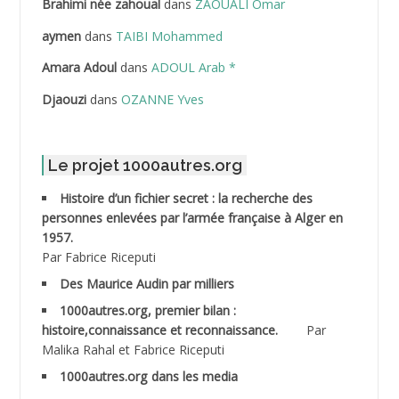
Brahimi née zahoual
dans
ZAOUALI Omar
ABDELLAZIZ Mohamed Hamoud*
aymen
dans
TAIBI Mohammed
ABDELLI Mohamed
Amara Adoul
dans
ADOUL Arab *
Djaouzi
dans
OZANNE Yves
ABDELLI Mohamed *
ABDELMALEK Abdelaziz
Le projet 1000autres.org
ABDELMOUMENE Ahmed
Histoire d’un fichier secret : la recherche des
personnes enlevées par l’armée française à Alger en
ABDESMED Mohamed ben Kaddour
1957.
Par Fabrice Riceputi
ABDESSELAMI Kouider
Des Maurice Audin par milliers
1000autres.org, premier bilan :
ABDESSLEM Ahmed dit le Coiffeur
histoire,connaissance et reconnaissance.
Par
Malika Rahal et Fabrice Riceputi
ABDOUDOU
1000autres.org dans les media
ABIB Mohamed