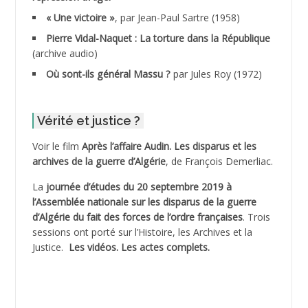
ADDALA Boualem*
« Une victoire »
, par Jean-Paul Sartre (1958)
ADDANE
Pierre Vidal-Naquet : La torture dans la République
(archive audio)
ADDECHE Rachid
Où sont-ils général Massu ?
par Jules Roy (1972)
ADDER Omar
Vérité et justice ?
ADELIOUAT Vve AIT SAADA
Voir le film
Après l’affaire Audin. Les disparus et les
archives de la guerre d’Algérie
, de François Demerliac.
ADJANI Khaled
La
journée d’études du 20 septembre 2019 à
ADJAOUT
l’Assemblée nationale sur les disparus de la guerre
d’Algérie du fait des forces de l’ordre françaises
. Trois
ADNI Mohamed Akli
sessions ont porté sur l’Histoire, les Archives et la
Justice.
Les vidéos.
Les actes complets
.
ADOUL Arab *
AFLIAOU Mohamed *