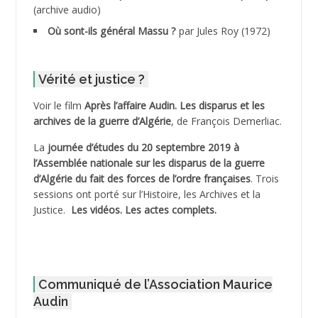
(archive audio)
ADDECHE Rachid
Où sont-ils général Massu ?
par Jules Roy (1972)
ADDER Omar
Vérité et justice ?
ADELIOUAT Vve AIT SAADA
Voir le film
Après l’affaire Audin. Les disparus et les
archives de la guerre d’Algérie
, de François Demerliac.
ADJANI Khaled
La
journée d’études du 20 septembre 2019 à
ADJAOUT
l’Assemblée nationale sur les disparus de la guerre
d’Algérie du fait des forces de l’ordre françaises
. Trois
ADNI Mohamed Akli
sessions ont porté sur l’Histoire, les Archives et la
Justice.
Les vidéos.
Les actes complets
.
ADOUL Arab *
AFLIAOU Mohamed *
Communiqué de l’Association Maurice
AGOULMINE
Audin
AGUIB Djaffar