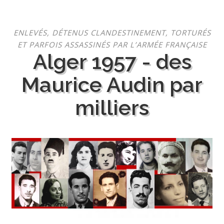
Aller
ENLEVÉS, DÉTENUS CLANDESTINEMENT, TORTURÉS
au
ET PARFOIS ASSASSINÉS PAR L’ARMÉE FRANÇAISE
contenu
Alger 1957 - des
Maurice Audin par
milliers