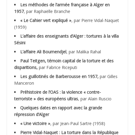
Les méthodes de l’armée française à Alger en
ABNOUN Salah
1957
, par Raphaëlle Branche
« Le Cahier vert expliqué »
, par Pierre Vidal-Naquet
ACHACHE M.*
(1959)
ACHLAF Ali
L’affaire des enseignants d’Alger : tortures à la villa
Sésini
ADALENE Tahar
L’affaire Ali Boumendjel
, par Malika Rahal
Paul Teitgen, témoin capital de la torture et des
ADALMI
disparitions,
par Fabrice Riceputi
ADANE Ramdane *
Les guillotinés de Barberousse en 1957,
par Gilles
Manceron
ADDAD
Préhistoire de l’OAS : la violence « contre-
terroriste » des européens ultras
, par Alain Ruscio
ADDALA Baghdad*
Quelques dates en rapport avec la grande
répression d’Alger
ADDALA Boualem*
« Une victoire »
, par Jean-Paul Sartre (1958)
ADDANE
Pierre Vidal-Naquet : La torture dans la République