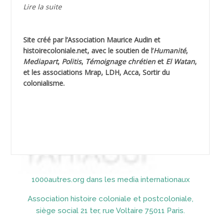
Lire la suite
AGUIB Nouredine
Site créé par l’
Association Maurice Audin
et
AHLOUCHE Mabrouk *
histoirecoloniale.net
, avec le soutien de l’
Humanité
,
Mediapart
,
Politis
,
Témoignage
chrétien
et
El Watan
,
AIBLIED Ahmed
et les associations Mrap, LDH, Acca, Sortir du
colonialisme.
AIBOUD Abderrahmane *
AIBOUD Ahmed
AICH
AICHEKADRA Sid Ahmed
1000autres.org dans les media internationaux
AICI (ou AISSI) Laïd
Association histoire coloniale et postcoloniale,
AIDI
siège social 21 ter, rue Voltaire 75011 Paris.