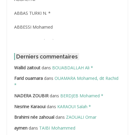
ABBAS TURKI N. *
ABBESSI Mohamed
ABBOUR Azzedine *
ABDAT Amar
Derniers commentaires
Wallid zaitout
dans
BOUABDALLAH Ali *
ABDEDDAIM Hamid
Farid ouamara
dans
OUAMARA Mohamed, dit Rachid
ABDELAZIZ Mohamed
*
NADERA ZOUBIR
dans
BERDJEB Mohamed *
ABDELHAFID Lakhdar
Nesrine Karaoui
dans
KARAOUI Salah *
ABDELHOUHAB Haciba
Brahimi née zahoual
dans
ZAOUALI Omar
ABDELLAZIZ Mohamed Hamoud*
aymen
dans
TAIBI Mohammed