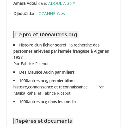
ABDELLI Mohamed
Amara Adoul
dans
ADOUL Arab *
Djaouzi
dans
OZANNE Yves
ABDELLI Mohamed *
ABDELMALEK Abdelaziz
Le projet 1000autres.org
ABDELMOUMENE Ahmed
Histoire d’un fichier secret : la recherche des
personnes enlevées par l’armée française à Alger en
ABDESMED Mohamed ben Kaddour
1957.
Par Fabrice Riceputi
ABDESSELAMI Kouider
Des Maurice Audin par milliers
1000autres.org, premier bilan :
ABDESSLEM Ahmed dit le Coiffeur
histoire,connaissance et reconnaissance.
Par
Malika Rahal et Fabrice Riceputi
ABDOUDOU
1000autres.org dans les media
ABIB Mohamed
ABID Mohamed
Repères et documents