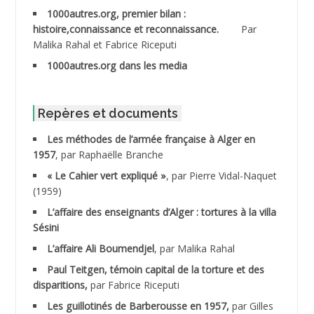
1000autres.org, premier bilan :
ABDESSLEM Ahmed dit le Coiffeur
histoire,connaissance et reconnaissance.
Par
Malika Rahal et Fabrice Riceputi
ABDOUDOU
1000autres.org dans les media
ABIB Mohamed
ABID Mohamed
Repères et documents
Les méthodes de l’armée française à Alger en
ABNOUN Salah
1957
, par Raphaëlle Branche
« Le Cahier vert expliqué »
, par Pierre Vidal-Naquet
ACHACHE M.*
(1959)
ACHLAF Ali
L’affaire des enseignants d’Alger : tortures à la villa
Sésini
ADALENE Tahar
L’affaire Ali Boumendjel
, par Malika Rahal
Paul Teitgen, témoin capital de la torture et des
ADALMI
disparitions,
par Fabrice Riceputi
ADANE Ramdane *
Les guillotinés de Barberousse en 1957,
par Gilles