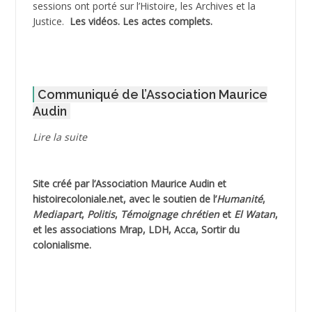
sessions ont porté sur l’Histoire, les Archives et la
Justice.
Les vidéos.
Les actes complets
.
ADOUL Arab *
AFLIAOU Mohamed *
Communiqué de l’Association Maurice
AGOULMINE
Audin
AGUIB Djaffar
Lire la suite
AGUIB Nouredine
Site créé par l’
Association Maurice Audin
et
AHLOUCHE Mabrouk *
histoirecoloniale.net
, avec le soutien de l’
Humanité
,
Mediapart
,
Politis
,
Témoignage
chrétien
et
El Watan
,
AIBLIED Ahmed
et les associations Mrap, LDH, Acca, Sortir du
colonialisme.
AIBOUD (ou AIBOUB) Ahmed
AIBOUD Abderrahmane *