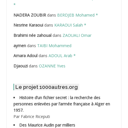
ABDELAZIZ Mohamed
*
NADERA ZOUBIR
dans
BERDJEB Mohamed *
ABDELHAFID Lakhdar
Nesrine Karaoui
dans
KARAOUI Salah *
ABDELHOUHAB Haciba
Brahimi née zahoual
dans
ZAOUALI Omar
ABDELLAZIZ Mohamed Hamoud*
aymen
dans
TAIBI Mohammed
ABDELLI Mohamed
Amara Adoul
dans
ADOUL Arab *
Djaouzi
dans
OZANNE Yves
ABDELLI Mohamed *
ABDELMALEK Abdelaziz
Le projet 1000autres.org
ABDELMOUMENE Ahmed
Histoire d’un fichier secret : la recherche des
personnes enlevées par l’armée française à Alger en
ABDESMED Mohamed ben Kaddour
1957.
Par Fabrice Riceputi
ABDESSELAMI Kouider
Des Maurice Audin par milliers