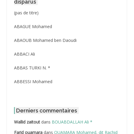
disparus
Post
(pas de titre)
ID
3416
ABAGUE Mohamed
ABAOUB Mohamed ben Daoudi
ABBACI Ali
ABBAS TURKI N. *
ABBESSI Mohamed
ABBOUR Azzedine *
ABDAT Amar
Derniers commentaires
Wallid zaitout
dans
BOUABDALLAH Ali *
ABDEDDAIM Hamid
Farid ouamara
dans
OUAMARA Mohamed, dit Rachid