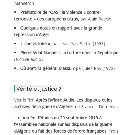
Manceron
ADDAD
Préhistoire de l’OAS : la violence « contre-
terroriste » des européens ultras
, par Alain Ruscio
ADDALA Baghdad*
Quelques dates en rapport avec la grande
répression d’Alger
ADDALA Boualem*
« Une victoire »
, par Jean-Paul Sartre (1958)
ADDANE
Pierre Vidal-Naquet : La torture dans la République
(archive audio)
ADDECHE Rachid
Où sont-ils général Massu ?
par Jules Roy (1972)
ADDER Omar
Vérité et justice ?
ADELIOUAT Vve AIT SAADA
Voir le film
Après l’affaire Audin. Les disparus et les
archives de la guerre d’Algérie
, de François Demerliac.
ADJANI Khaled
La
journée d’études du 20 septembre 2019 à
ADJAOUT
l’Assemblée nationale sur les disparus de la guerre
d’Algérie du fait des forces de l’ordre françaises
. Trois
ADNI Mohamed Akli