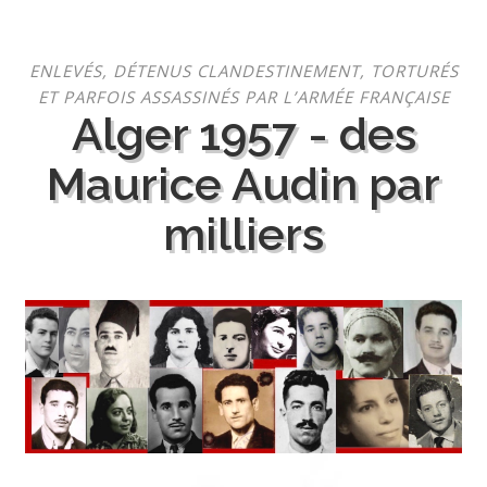
Aller
ENLEVÉS, DÉTENUS CLANDESTINEMENT, TORTURÉS
au
ET PARFOIS ASSASSINÉS PAR L’ARMÉE FRANÇAISE
contenu
Alger 1957 - des
Maurice Audin par
milliers