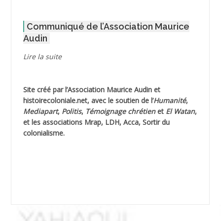
AFLIAOU Mohamed *
Communiqué de l’Association Maurice
AGOULMINE
Audin
AGUIB Djaffar
Lire la suite
AGUIB Nouredine
Site créé par l’
Association Maurice Audin
et
AHLOUCHE Mabrouk *
histoirecoloniale.net
, avec le soutien de l’
Humanité
,
Mediapart
,
Politis
,
Témoignage
chrétien
et
El Watan
,
AIBLIED Ahmed
et les associations Mrap, LDH, Acca, Sortir du
colonialisme.
AIBOUD Abderrahmane *
AIBOUD Ahmed
AICH
AICHEKADRA Sid Ahmed