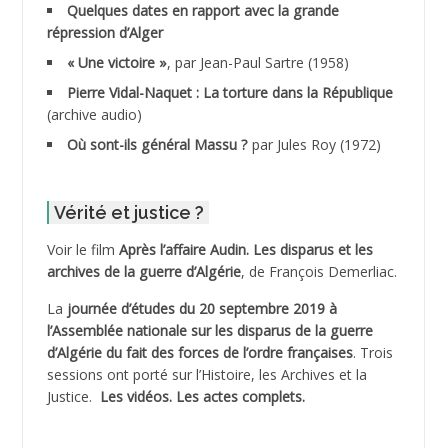
Quelques dates en rapport avec la grande
répression d’Alger
ADDALA Boualem*
« Une victoire »
, par Jean-Paul Sartre (1958)
ADDANE
Pierre Vidal-Naquet : La torture dans la République
(archive audio)
ADDECHE Rachid
Où sont-ils général Massu ?
par Jules Roy (1972)
ADDER Omar
Vérité et justice ?
ADELIOUAT Vve AIT SAADA
Voir le film
Après l’affaire Audin. Les disparus et les
archives de la guerre d’Algérie
, de François Demerliac.
ADJANI Khaled
La
journée d’études du 20 septembre 2019 à
ADJAOUT
l’Assemblée nationale sur les disparus de la guerre
d’Algérie du fait des forces de l’ordre françaises
. Trois
ADNI Mohamed Akli
sessions ont porté sur l’Histoire, les Archives et la
Justice.
Les vidéos.
Les actes complets
.
ADOUL Arab *