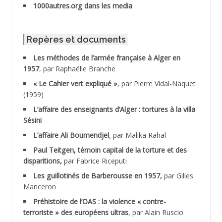
1000autres.org dans les media
ABIB Mohamed
ABID Mohamed
Repères et documents
Les méthodes de l’armée française à Alger en
ABNOUN Salah
1957
, par Raphaëlle Branche
« Le Cahier vert expliqué »
, par Pierre Vidal-Naquet
ACHACHE M.*
(1959)
ACHLAF Ali
L’affaire des enseignants d’Alger : tortures à la villa
Sésini
ADALENE Tahar
L’affaire Ali Boumendjel
, par Malika Rahal
Paul Teitgen, témoin capital de la torture et des
ADALMI
disparitions,
par Fabrice Riceputi
ADANE Ramdane *
Les guillotinés de Barberousse en 1957,
par Gilles
Manceron
ADDAD
Préhistoire de l’OAS : la violence « contre-
terroriste » des européens ultras
, par Alain Ruscio
ADDALA Baghdad*