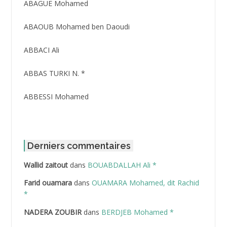
3416
ABAGUE Mohamed
ABAOUB Mohamed ben Daoudi
ABBACI Ali
ABBAS TURKI N. *
ABBESSI Mohamed
ABBOUR Azzedine *
ABDAT Amar
Derniers commentaires
Wallid zaitout
dans
BOUABDALLAH Ali *
ABDEDDAIM Hamid
Farid ouamara
dans
OUAMARA Mohamed, dit Rachid
ABDELAZIZ Mohamed
*
NADERA ZOUBIR
dans
BERDJEB Mohamed *
ABDELHAFID Lakhdar