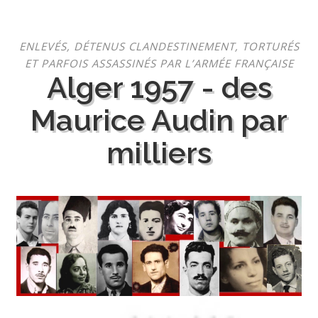
Aller
ENLEVÉS, DÉTENUS CLANDESTINEMENT, TORTURÉS
au
ET PARFOIS ASSASSINÉS PAR L’ARMÉE FRANÇAISE
contenu
Alger 1957 - des
Maurice Audin par
milliers