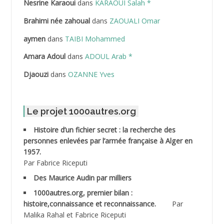
Nesrine Karaoui
dans
KARAOUI Salah *
ABDELHOUHAB Haciba
Brahimi née zahoual
dans
ZAOUALI Omar
ABDELLAZIZ Mohamed Hamoud*
aymen
dans
TAIBI Mohammed
ABDELLI Mohamed
Amara Adoul
dans
ADOUL Arab *
Djaouzi
dans
OZANNE Yves
ABDELLI Mohamed *
ABDELMALEK Abdelaziz
Le projet 1000autres.org
ABDELMOUMENE Ahmed
Histoire d’un fichier secret : la recherche des
personnes enlevées par l’armée française à Alger en
ABDESMED Mohamed ben Kaddour
1957.
Par Fabrice Riceputi
ABDESSELAMI Kouider
Des Maurice Audin par milliers
1000autres.org, premier bilan :
ABDESSLEM Ahmed dit le Coiffeur
histoire,connaissance et reconnaissance.
Par
Malika Rahal et Fabrice Riceputi
ABDOUDOU