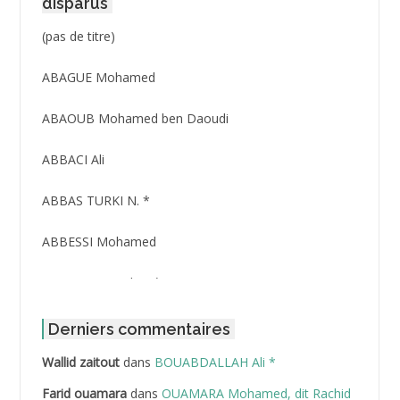
disparus
Post
(pas de titre)
ID
3416
ABAGUE Mohamed
ABAOUB Mohamed ben Daoudi
ABBACI Ali
ABBAS TURKI N. *
ABBESSI Mohamed
ABBOUR Azzedine *
ABDAT Amar
Derniers commentaires
Wallid zaitout
dans
BOUABDALLAH Ali *
ABDEDDAIM Hamid
Farid ouamara
dans
OUAMARA Mohamed, dit Rachid