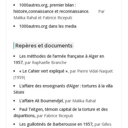
1000autres.org, premier bilan :
ABDESSLEM Ahmed dit le Coiffeur
histoire,connaissance et reconnaissance.
Par
Malika Rahal et Fabrice Riceputi
ABDOUDOU
1000autres.org dans les media
ABIB Mohamed
ABID Mohamed
Repères et documents
Les méthodes de l’armée française à Alger en
ABNOUN Salah
1957
, par Raphaëlle Branche
« Le Cahier vert expliqué »
, par Pierre Vidal-Naquet
ACHACHE M.*
(1959)
ACHLAF Ali
L’affaire des enseignants d’Alger : tortures à la villa
Sésini
ADALENE Tahar
L’affaire Ali Boumendjel
, par Malika Rahal
Paul Teitgen, témoin capital de la torture et des
ADALMI
disparitions,
par Fabrice Riceputi
ADANE Ramdane *
Les guillotinés de Barberousse en 1957,
par Gilles