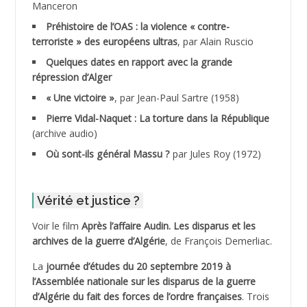
Manceron
ADDAD
Préhistoire de l’OAS : la violence « contre-
terroriste » des européens ultras
, par Alain Ruscio
ADDALA Baghdad*
Quelques dates en rapport avec la grande
répression d’Alger
ADDALA Boualem*
« Une victoire »
, par Jean-Paul Sartre (1958)
ADDANE
Pierre Vidal-Naquet : La torture dans la République
(archive audio)
ADDECHE Rachid
Où sont-ils général Massu ?
par Jules Roy (1972)
ADDER Omar
Vérité et justice ?
ADELIOUAT Vve AIT SAADA
Voir le film
Après l’affaire Audin. Les disparus et les
archives de la guerre d’Algérie
, de François Demerliac.
ADJANI Khaled
La
journée d’études du 20 septembre 2019 à
ADJAOUT
l’Assemblée nationale sur les disparus de la guerre
d’Algérie du fait des forces de l’ordre françaises
. Trois
ADNI Mohamed Akli