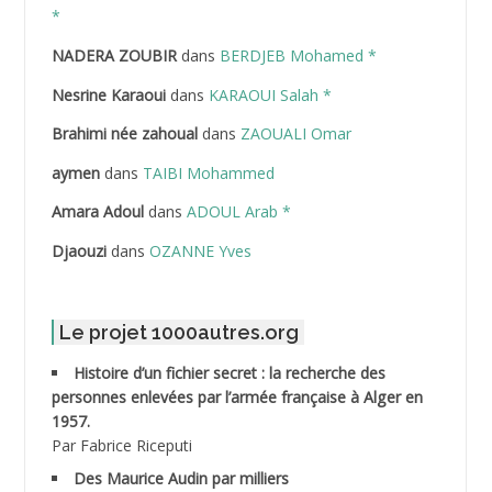
ABDELAZIZ Mohamed
*
NADERA ZOUBIR
dans
BERDJEB Mohamed *
ABDELHAFID Lakhdar
Nesrine Karaoui
dans
KARAOUI Salah *
ABDELHOUHAB Haciba
Brahimi née zahoual
dans
ZAOUALI Omar
ABDELLAZIZ Mohamed Hamoud*
aymen
dans
TAIBI Mohammed
ABDELLI Mohamed
Amara Adoul
dans
ADOUL Arab *
Djaouzi
dans
OZANNE Yves
ABDELLI Mohamed *
ABDELMALEK Abdelaziz
Le projet 1000autres.org
ABDELMOUMENE Ahmed
Histoire d’un fichier secret : la recherche des
personnes enlevées par l’armée française à Alger en
ABDESMED Mohamed ben Kaddour
1957.
Par Fabrice Riceputi
ABDESSELAMI Kouider
Des Maurice Audin par milliers