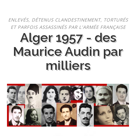
Aller
ENLEVÉS, DÉTENUS CLANDESTINEMENT, TORTURÉS
au
ET PARFOIS ASSASSINÉS PAR L’ARMÉE FRANÇAISE
contenu
Alger 1957 - des
Maurice Audin par
milliers