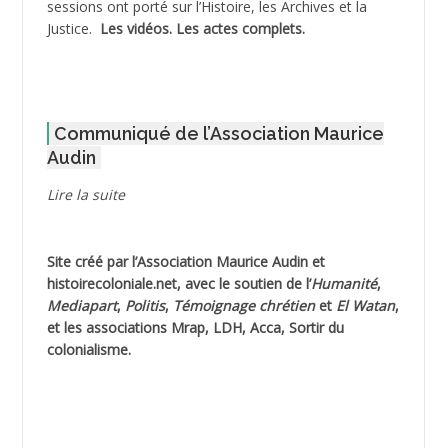
sessions ont porté sur l’Histoire, les Archives et la
Justice.
Les vidéos.
Les actes complets
.
ADOUL Arab *
AFLIAOU Mohamed *
Communiqué de l’Association Maurice
AGOULMINE
Audin
AGUIB Djaffar
Lire la suite
AGUIB Nouredine
Site créé par l’
Association Maurice Audin
et
AHLOUCHE Mabrouk *
histoirecoloniale.net
, avec le soutien de l’
Humanité
,
Mediapart
,
Politis
,
Témoignage
chrétien
et
El Watan
,
AIBLIED Ahmed
et les associations Mrap, LDH, Acca, Sortir du
colonialisme.
AIBOUD (ou AIBOUB) Ahmed
AIBOUD Abderrahmane *