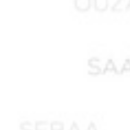
AIT HAMMOUDI
AIT MOHAN Seghir
AIT OUNESLI
AIT SAADA Lucien Mourad
AIT SAID Ormesli
AIT TATAB
AKEZOUH Yahya ben Belkacem
AKKOUCHE Saïd
AKLOUCHE Mohamed
AKNAK Abdelkader ben Ahmed