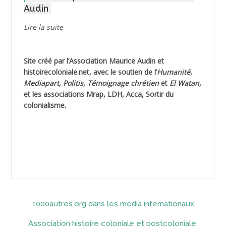
Audin
AGUIB Djaffar
Lire la suite
AGUIB Nouredine
Site créé par l’
Association Maurice Audin
et
AHLOUCHE Mabrouk *
histoirecoloniale.net
, avec le soutien de l’
Humanité
,
Mediapart
,
Politis
,
Témoignage
chrétien
et
El Watan
,
AIBLIED Ahmed
et les associations Mrap, LDH, Acca, Sortir du
colonialisme.
AIBOUD (ou AIBOUB) Ahmed
AIBOUD Abderrahmane *
AICH
AICHEKADRA Sid Ahmed
1000autres.org dans les media internationaux
AICI (ou AISSI) Laïd
Association histoire coloniale et postcoloniale,