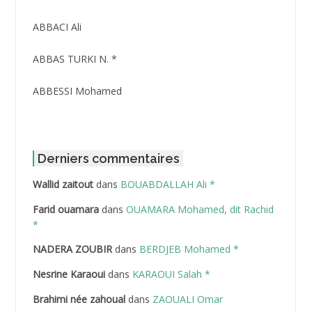
ABBACI Ali
ABBAS TURKI N. *
ABBESSI Mohamed
ABBOUR Azzedine *
ABDAT Amar
Derniers commentaires
Wallid zaitout
dans
BOUABDALLAH Ali *
ABDEDDAIM Hamid
Farid ouamara
dans
OUAMARA Mohamed, dit Rachid
ABDELAZIZ Mohamed
*
NADERA ZOUBIR
dans
BERDJEB Mohamed *
ABDELHAFID Lakhdar
Nesrine Karaoui
dans
KARAOUI Salah *
ABDELHOUHAB Haciba
Brahimi née zahoual
dans
ZAOUALI Omar