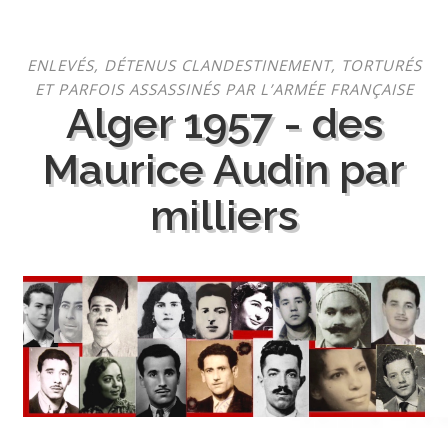
Aller
ENLEVÉS, DÉTENUS CLANDESTINEMENT, TORTURÉS
au
ET PARFOIS ASSASSINÉS PAR L’ARMÉE FRANÇAISE
contenu
Alger 1957 - des
Maurice Audin par
milliers