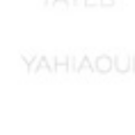
ALLAM Sadani
ALLEL Ali
ALLEM Sadaoui
ALLILI Ahmed *
ALLOUACHE Abdelkader *
ALLOUCHE ou ALLIOUCHE M. *
AMAR Boudjemaa
AMARA A.
AMARA Abdelkader