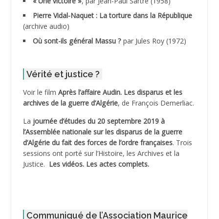
« Une victoire »
, par Jean-Paul Sartre (1958)
ADDANE
Pierre Vidal-Naquet : La torture dans la République
(archive audio)
ADDECHE Rachid
Où sont-ils général Massu ?
par Jules Roy (1972)
ADDER Omar
Vérité et justice ?
ADELIOUAT Vve AIT SAADA
Voir le film
Après l’affaire Audin. Les disparus et les
archives de la guerre d’Algérie
, de François Demerliac.
ADJANI Khaled
La
journée d’études du 20 septembre 2019 à
ADJAOUT
l’Assemblée nationale sur les disparus de la guerre
d’Algérie du fait des forces de l’ordre françaises
. Trois
ADNI Mohamed Akli
sessions ont porté sur l’Histoire, les Archives et la
Justice.
Les vidéos.
Les actes complets
.
ADOUL Arab *
AFLIAOU Mohamed *
Communiqué de l’Association Maurice
AGOULMINE