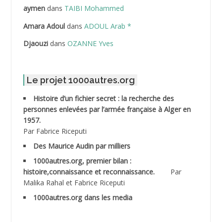
ABDELLAZIZ Mohamed Hamoud*
aymen
dans
TAIBI Mohammed
ABDELLI Mohamed
Amara Adoul
dans
ADOUL Arab *
Djaouzi
dans
OZANNE Yves
ABDELLI Mohamed *
ABDELMALEK Abdelaziz
Le projet 1000autres.org
ABDELMOUMENE Ahmed
Histoire d’un fichier secret : la recherche des
personnes enlevées par l’armée française à Alger en
ABDESMED Mohamed ben Kaddour
1957.
Par Fabrice Riceputi
ABDESSELAMI Kouider
Des Maurice Audin par milliers
1000autres.org, premier bilan :
ABDESSLEM Ahmed dit le Coiffeur
histoire,connaissance et reconnaissance.
Par
Malika Rahal et Fabrice Riceputi
ABDOUDOU
1000autres.org dans les media
ABIB Mohamed