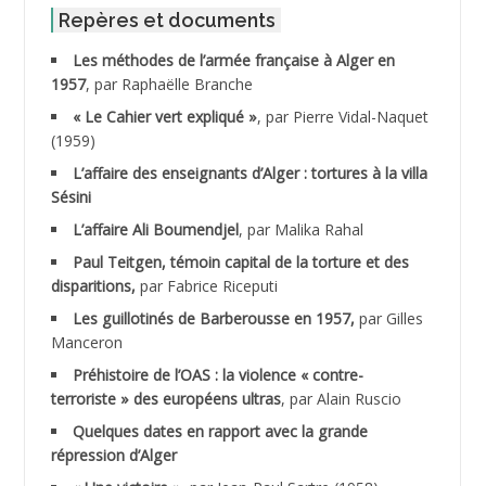
ABID Mohamed
Repères et documents
Les méthodes de l’armée française à Alger en
ABNOUN Salah
1957
, par Raphaëlle Branche
« Le Cahier vert expliqué »
, par Pierre Vidal-Naquet
ACHACHE M.*
(1959)
ACHLAF Ali
L’affaire des enseignants d’Alger : tortures à la villa
Sésini
ADALENE Tahar
L’affaire Ali Boumendjel
, par Malika Rahal
Paul Teitgen, témoin capital de la torture et des
ADALMI
disparitions,
par Fabrice Riceputi
ADANE Ramdane *
Les guillotinés de Barberousse en 1957,
par Gilles
Manceron
ADDAD
Préhistoire de l’OAS : la violence « contre-
terroriste » des européens ultras
, par Alain Ruscio
ADDALA Baghdad*
Quelques dates en rapport avec la grande
répression d’Alger
ADDALA Boualem*