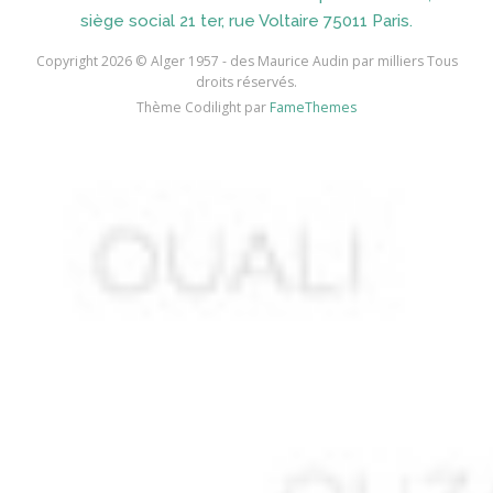
AIDI
siège social 21 ter, rue Voltaire 75011 Paris.
AININE Abdelkader
Copyright 2026 © Alger 1957 - des Maurice Audin par milliers Tous
droits réservés.
AIOUT
Thème Codilight par
FameThemes
AISSA ABDI Ahmed *
AISSANI Rachid
AISSAOUI Mohamed
AISSAOUI Rabah
AISSAT
AISSI Boubekeur
AIT DIB Moussa*