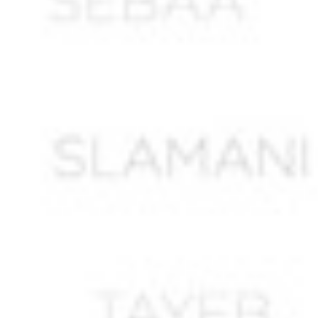
ALI LAHMAR Abdelkader *
ALIANE Ahmed ben Salem
ALIAOUDIA
ALIK M’hamed
ALIK Mohamed
ALIKHOUDJA Khaled *
ALIOUA Mohamed
ALIOUANE Mohamed
ALLAG Abdelkader *
ALLALI Said