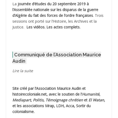
La
journée d’études du 20 septembre 2019 à
ADJAOUT
l’Assemblée nationale sur les disparus de la guerre
d’Algérie du fait des forces de l’ordre françaises
. Trois
ADNI Mohamed Akli
sessions ont porté sur l’Histoire, les Archives et la
Justice.
Les vidéos.
Les actes complets
.
ADOUL Arab *
AFLIAOU Mohamed *
Communiqué de l’Association Maurice
AGOULMINE
Audin
AGUIB Djaffar
Lire la suite
AGUIB Nouredine
Site créé par l’
Association Maurice Audin
et
AHLOUCHE Mabrouk *
histoirecoloniale.net
, avec le soutien de l’
Humanité
,
Mediapart
,
Politis
,
Témoignage
chrétien
et
El Watan
,
AIBLIED Ahmed
et les associations Mrap, LDH, Acca, Sortir du
colonialisme.
AIBOUD Abderrahmane *