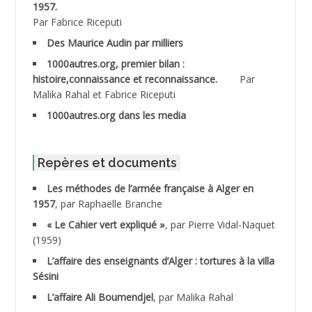
ABDESMED Mohamed ben Kaddour
1957.
Par Fabrice Riceputi
ABDESSELAMI Kouider
Des Maurice Audin par milliers
1000autres.org, premier bilan :
ABDESSLEM Ahmed dit le Coiffeur
histoire,connaissance et reconnaissance.
Par
Malika Rahal et Fabrice Riceputi
ABDOUDOU
1000autres.org dans les media
ABIB Mohamed
ABID Mohamed
Repères et documents
Les méthodes de l’armée française à Alger en
ABNOUN Salah
1957
, par Raphaëlle Branche
« Le Cahier vert expliqué »
, par Pierre Vidal-Naquet
ACHACHE M.*
(1959)
ACHLAF Ali
L’affaire des enseignants d’Alger : tortures à la villa
Sésini
ADALENE Tahar
L’affaire Ali Boumendjel
, par Malika Rahal