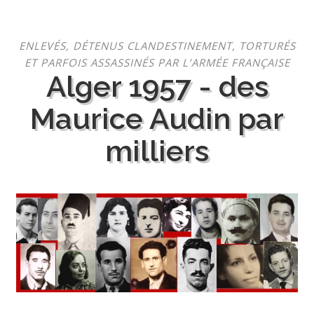
Aller
ENLEVÉS, DÉTENUS CLANDESTINEMENT, TORTURÉS
au
ET PARFOIS ASSASSINÉS PAR L’ARMÉE FRANÇAISE
contenu
Alger 1957 - des
Maurice Audin par
milliers