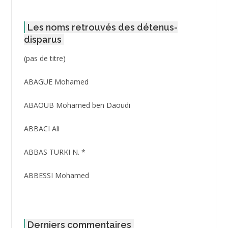
Les noms retrouvés des détenus-
disparus
Post
(pas de titre)
ID
3416
ABAGUE Mohamed
ABAOUB Mohamed ben Daoudi
ABBACI Ali
ABBAS TURKI N. *
ABBESSI Mohamed
ABBOUR Azzedine *
ABDAT Amar
Derniers commentaires