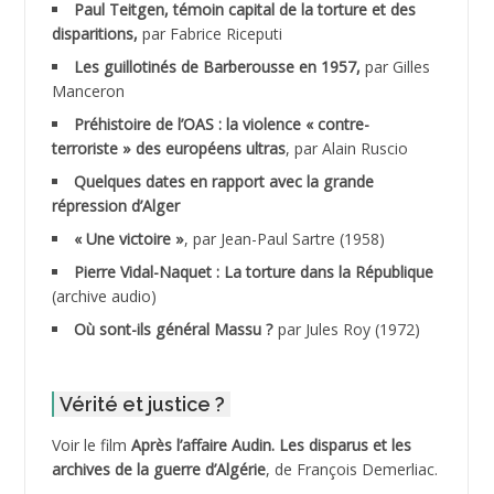
Paul Teitgen, témoin capital de la torture et des
ADALMI
disparitions,
par Fabrice Riceputi
ADANE Ramdane *
Les guillotinés de Barberousse en 1957,
par Gilles
Manceron
ADDAD
Préhistoire de l’OAS : la violence « contre-
terroriste » des européens ultras
, par Alain Ruscio
ADDALA Baghdad*
Quelques dates en rapport avec la grande
répression d’Alger
ADDALA Boualem*
« Une victoire »
, par Jean-Paul Sartre (1958)
ADDANE
Pierre Vidal-Naquet : La torture dans la République
(archive audio)
ADDECHE Rachid
Où sont-ils général Massu ?
par Jules Roy (1972)
ADDER Omar
Vérité et justice ?
ADELIOUAT Vve AIT SAADA
Voir le film
Après l’affaire Audin. Les disparus et les
archives de la guerre d’Algérie
, de François Demerliac.
ADJANI Khaled