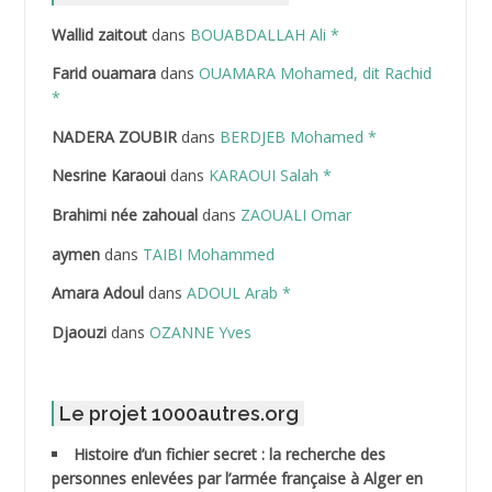
Wallid zaitout
dans
BOUABDALLAH Ali *
ABDEDDAIM Hamid
Farid ouamara
dans
OUAMARA Mohamed, dit Rachid
ABDELAZIZ Mohamed
*
NADERA ZOUBIR
dans
BERDJEB Mohamed *
ABDELHAFID Lakhdar
Nesrine Karaoui
dans
KARAOUI Salah *
ABDELHOUHAB Haciba
Brahimi née zahoual
dans
ZAOUALI Omar
ABDELLAZIZ Mohamed Hamoud*
aymen
dans
TAIBI Mohammed
ABDELLI Mohamed
Amara Adoul
dans
ADOUL Arab *
Djaouzi
dans
OZANNE Yves
ABDELLI Mohamed *
ABDELMALEK Abdelaziz
Le projet 1000autres.org
ABDELMOUMENE Ahmed
Histoire d’un fichier secret : la recherche des
personnes enlevées par l’armée française à Alger en