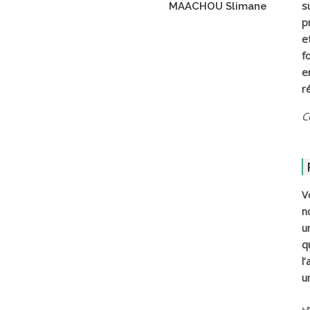
s
MAACHOU Slimane
p
e
f
e
r
C
V
n
u
q
l
u
ي