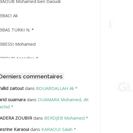
BAOUB Mohamed ben Daoudi
BBACI Ali
BBAS TURKI N. *
BBESSI Mohamed
BBOUR Azzedine *
BDAT Amar
Derniers commentaires
BDEDDAIM Hamid
allid zaitout
dans
BOUABDALLAH Ali *
arid ouamara
dans
OUAMARA Mohamed, dit
BDELAZIZ Mohamed
achid *
BDELHAFID Lakhdar
ADERA ZOUBIR
dans
BERDJEB Mohamed *
esrine Karaoui
dans
KARAOUI Salah *
BDELHOUHAB Haciba