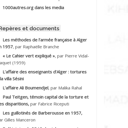
BIB Mohamed
1000autres.org dans les media
BID Mohamed
Repères et documents
BNOUN Salah *
Les méthodes de l’armée française à Alger
n 1957
, par Raphaëlle Branche
CHACHE M.*
« Le Cahier vert expliqué »
, par Pierre Vidal-
CHLAF Ali
aquet (1959)
L’affaire des enseignants d’Alger : tortures
DALENE Tahar
la villa Sésini
L’affaire Ali Boumendjel
, par Malika Rahal
DALMI
Paul Teitgen, témoin capital de la torture et
DANE Ramdane *
es disparitions,
par Fabrice Riceputi
Les guillotinés de Barberousse en 1957,
DDAD
ar Gilles Manceron