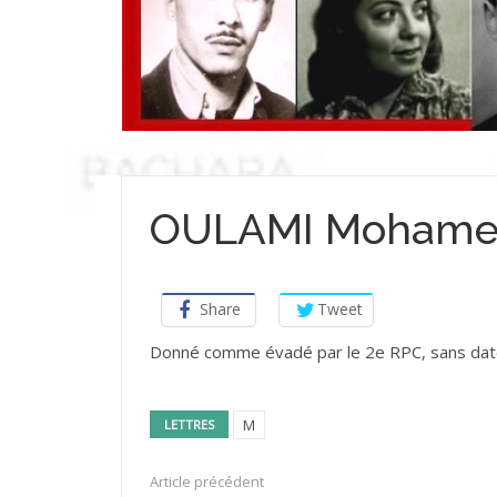
OULAMI Moham
Share
Tweet
Donné comme évadé par le 2e RPC, sans date
M
LETTRES
Article précédent