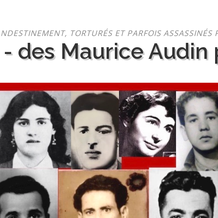
NDESTINEMENT, TORTURÉS ET PARFOIS ASSASSINÉS 
 - des Maurice Audin p