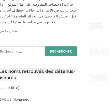
حالات الاختطاف المعروضة على هذا الموقع ، أو إذ
كنت ترغب في الإشارة إلى حالات اختطاف أخرى م
قبل الجيش الفرنسي في الجزائر ا
، فلا تتردد في مراسلتنا. شكرا لك مسبقا.
re la suite
echercher :
Les noms retrouvés des détenus-
isparus
Post
pas de titre)
ID
3416
BAGUE Mohamed