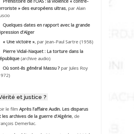
Préhistoire de l’OAS : la violence « contre-
DDALA Baghdad*
erroriste » des européens ultras
, par Alain
uscio
DDALA Boualem*
Quelques dates en rapport avec la grande
DDANE
épression d’Alger
« Une victoire »
, par Jean-Paul Sartre (1958)
DDECHE Rachid
Pierre Vidal-Naquet : La torture dans la
épublique
(archive audio)
DDER Omar *
Où sont-ils général Massu ?
par Jules Roy
DELIOUAT Vve AIT SAADA
1972)
DJANI Khaled
Vérité et justice ?
DJAOUT
oir le film
Après l’affaire Audin. Les disparus
DNI Mohamed Akli
t les archives de la guerre d’Algérie
, de
rançois Demerliac.
DOUL Arab *