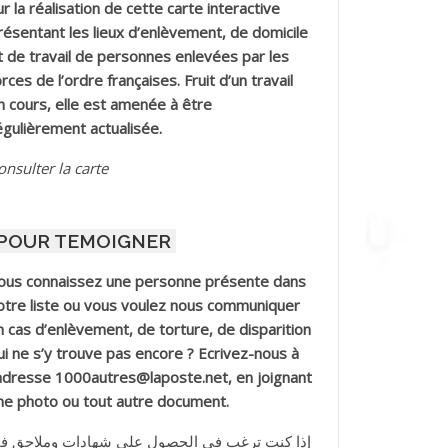
ur la réalisation de cette carte interactive
résentant les lieux d’enlèvement, de domicile
t de travail de personnes enlevées par les
orces de l’ordre françaises. Fruit d’un travail
n cours, elle est amenée à être
égulièrement actualisée.
onsulter la carte
POUR TEMOIGNER
ous connaissez une personne présente dans
otre liste ou vous voulez nous communiquer
n cas d’enlèvement, de torture, de disparition
ui ne s’y trouve pas encore ? Ecrivez-nous à
’adresse 1000autres@laposte.net, en joignant
ne photo ou tout autre document.
إذا كنت ترغب في الحصول على شهادات وملاحق ف