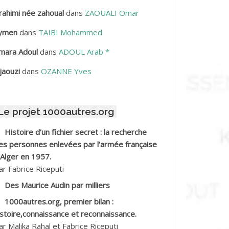
rahimi née zahoual
dans
ZAOUALI Omar
BDELLAZIZ Mohamed Hamoud*
ymen
dans
TAIBI Mohammed
BDELLI Mohamed
mara Adoul
dans
ADOUL Arab *
BDELLI Mohamed *
jaouzi
dans
OZANNE Yves
BDELMALEK Abdelaziz
Le projet 1000autres.org
BDELMOUMENE Ahmed
Histoire d’un fichier secret : la recherche
BDESMED Mohamed ben Kaddour
es personnes enlevées par l’armée française
 Alger en 1957.
BDESSELAMI Kouider
ar Fabrice Riceputi
Des Maurice Audin par milliers
BDESSLEM Ahmed dit le Coiffeur
1000autres.org, premier bilan :
istoire,connaissance et reconnaissance.
BDOUDOU
ar Malika Rahal et Fabrice Riceputi