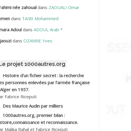
rahimi née zahoual
dans
ZAOUALI Omar
BDELLAZIZ Mohamed Hamoud*
ymen
dans
TAIBI Mohammed
BDELLI Mohamed
mara Adoul
dans
ADOUL Arab *
BDELLI Mohamed *
jaouzi
dans
OZANNE Yves
BDELMALEK Abdelaziz
Le projet 1000autres.org
BDELMOUMENE Ahmed
Histoire d’un fichier secret : la recherche
BDESMED Mohamed ben Kaddour
es personnes enlevées par l’armée française
 Alger en 1957.
BDESSELAMI Kouider
ar Fabrice Riceputi
Des Maurice Audin par milliers
BDESSLEM Ahmed dit le Coiffeur
1000autres.org, premier bilan :
istoire,connaissance et reconnaissance.
BDOUDOU
ar Malika Rahal et Fabrice Riceputi