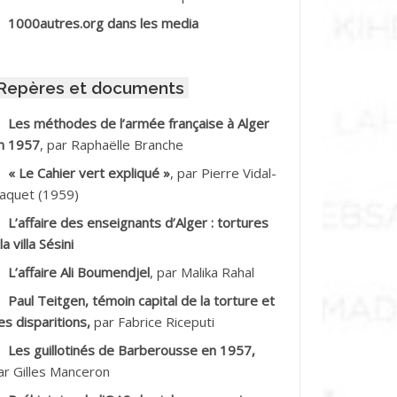
BIB Mohamed
1000autres.org dans les media
BID Mohamed
Repères et documents
BNOUN Salah
Les méthodes de l’armée française à Alger
n 1957
, par Raphaëlle Branche
CHACHE M.*
« Le Cahier vert expliqué »
, par Pierre Vidal-
CHLAF Ali
aquet (1959)
L’affaire des enseignants d’Alger : tortures
DALENE Tahar
la villa Sésini
L’affaire Ali Boumendjel
, par Malika Rahal
DALMI
Paul Teitgen, témoin capital de la torture et
DANE Ramdane *
es disparitions,
par Fabrice Riceputi
Les guillotinés de Barberousse en 1957,
DDAD
ar Gilles Manceron