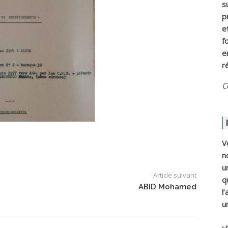
s
p
e
f
e
r
C
V
n
u
Article suivant
q
ABID Mohamed
l
u
ي