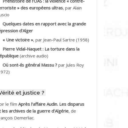
Préhistoire de l’OAS : la violence « contre-
DDALA Baghdad*
erroriste » des européens ultras
, par Alain
uscio
DDALA Boualem*
Quelques dates en rapport avec la grande
DDANE
épression d’Alger
« Une victoire »
, par Jean-Paul Sartre (1958)
DDECHE Rachid
Pierre Vidal-Naquet : La torture dans la
épublique
(archive audio)
DDER Omar *
Où sont-ils général Massu ?
par Jules Roy
DELIOUAT Vve AIT SAADA
1972)
DJANI Khaled
Vérité et justice ?
DJAOUT
oir le film
Après l’affaire Audin. Les disparus
DNI Mohamed Akli
t les archives de la guerre d’Algérie
, de
rançois Demerliac.
DOUL Arab *