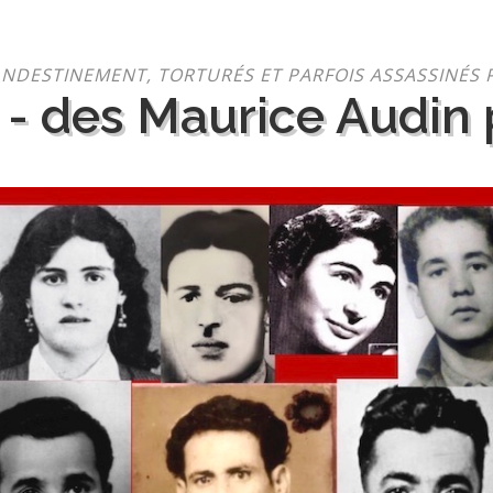
NDESTINEMENT, TORTURÉS ET PARFOIS ASSASSINÉS 
 - des Maurice Audin p