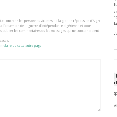
ا
ن
لعاصمة عام 1957
e site concerne les personnes victimes de la grande répression d’Alger
our l’ensemble de la guerre d’indépendance algérienne et pour
ons publier les commentaires ou les messages qui ne concerneraient
Li
basez.
rmulaire de cette autre page
R
d
(
A