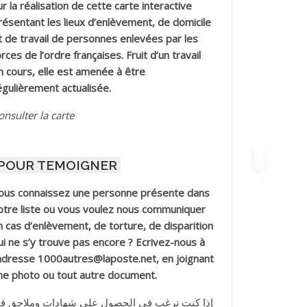
ur la réalisation de cette carte interactive
résentant les lieux d’enlèvement, de domicile
t de travail de personnes enlevées par les
orces de l’ordre françaises. Fruit d’un travail
n cours, elle est amenée à être
égulièrement actualisée.
onsulter la carte
POUR TEMOIGNER
ous connaissez une personne présente dans
otre liste ou vous voulez nous communiquer
n cas d’enlèvement, de torture, de disparition
ui ne s’y trouve pas encore ? Ecrivez-nous à
’adresse 1000autres@laposte.net, en joignant
ne photo ou tout autre document.
إذا كنت ترغب في الحصول على شهادات وملاحق ف