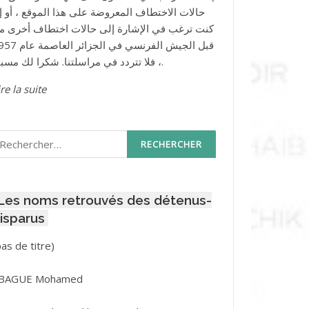
حالات الاختطاف المعروضة على هذا الموقع ، أو إذ
كنت ترغب في الإشارة إلى حالات اختطاف أخرى م
قبل الجيش الفرنسي في الجزائر ا
، فلا تتردد في مراسلتنا. شكرا لك مسبقا.
re la suite
echercher :
Les noms retrouvés des détenus-
isparus
Post
pas de titre)
ID
3416
BAGUE Mohamed