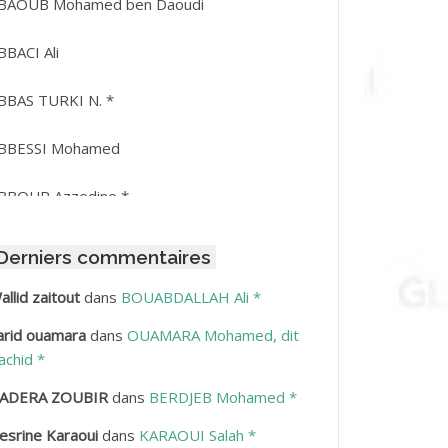
BAOUB Mohamed ben Daoudi
BBACI Ali
BBAS TURKI N. *
BBESSI Mohamed
BBOUR Azzedine *
BDAT Amar
Derniers commentaires
BDEDDAIM Hamid
allid zaitout
dans
BOUABDALLAH Ali *
arid ouamara
dans
OUAMARA Mohamed, dit
BDELAZIZ Mohamed
achid *
BDELHAFID Lakhdar
ADERA ZOUBIR
dans
BERDJEB Mohamed *
esrine Karaoui
dans
KARAOUI Salah *
BDELHOUHAB Haciba