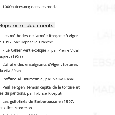
BIB Mohamed
1000autres.org dans les media
BID Mohamed
Repères et documents
BNOUN Salah
Les méthodes de l’armée française à Alger
n 1957
, par Raphaëlle Branche
CHACHE M.*
« Le Cahier vert expliqué »
, par Pierre Vidal-
CHLAF Ali
aquet (1959)
L’affaire des enseignants d’Alger : tortures
DALENE Tahar
la villa Sésini
L’affaire Ali Boumendjel
, par Malika Rahal
DALMI
Paul Teitgen, témoin capital de la torture et
DANE Ramdane *
es disparitions,
par Fabrice Riceputi
Les guillotinés de Barberousse en 1957,
DDAD
ar Gilles Manceron