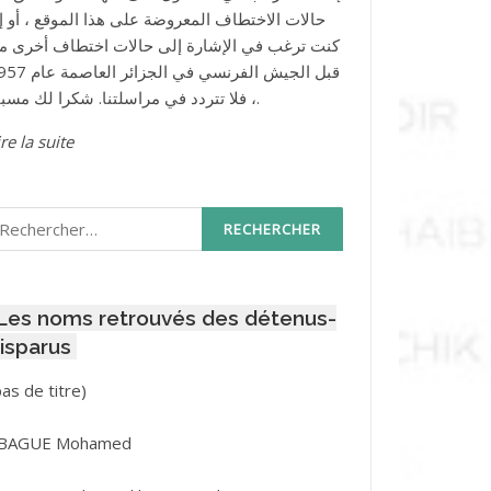
حالات الاختطاف المعروضة على هذا الموقع ، أو إذ
كنت ترغب في الإشارة إلى حالات اختطاف أخرى م
قبل الجيش الفرنسي في الجزائر ا
، فلا تتردد في مراسلتنا. شكرا لك مسبقا.
re la suite
echercher :
Les noms retrouvés des détenus-
isparus
Post
pas de titre)
ID
3416
BAGUE Mohamed