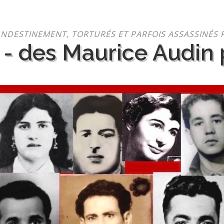
NDESTINEMENT, TORTURÉS ET PARFOIS ASSASSINÉS 
 - des Maurice Audin p