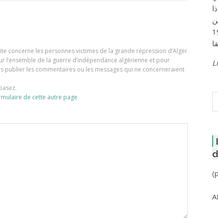
ا
ن
لعاصمة عام 1957
e site concerne les personnes victimes de la grande répression d’Alger
our l’ensemble de la guerre d’indépendance algérienne et pour
Li
ons publier les commentaires ou les messages qui ne concerneraient
basez.
R
rmulaire de cette autre page
d
(
A