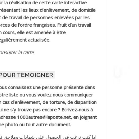
ur la réalisation de cette carte interactive
résentant les lieux d’enlèvement, de domicile
t de travail de personnes enlevées par les
orces de l’ordre françaises. Fruit d’un travail
n cours, elle est amenée à être
égulièrement actualisée.
onsulter la carte
POUR TEMOIGNER
ous connaissez une personne présente dans
otre liste ou vous voulez nous communiquer
n cas d’enlèvement, de torture, de disparition
ui ne s’y trouve pas encore ? Ecrivez-nous à
’adresse 1000autres@laposte.net, en joignant
ne photo ou tout autre document.
إذا كنت ترغب في الحصول على شهادات وملاحق ف