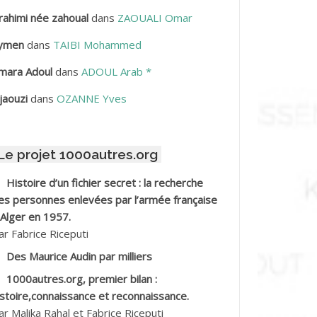
rahimi née zahoual
dans
ZAOUALI Omar
BDELLAZIZ Mohamed Hamoud*
ymen
dans
TAIBI Mohammed
BDELLI Mohamed
mara Adoul
dans
ADOUL Arab *
BDELLI Mohamed *
jaouzi
dans
OZANNE Yves
BDELMALEK Abdelaziz
Le projet 1000autres.org
BDELMOUMENE Ahmed
Histoire d’un fichier secret : la recherche
BDESMED Mohamed ben Kaddour
es personnes enlevées par l’armée française
 Alger en 1957.
BDESSELAMI Kouider
ar Fabrice Riceputi
Des Maurice Audin par milliers
BDESSLEM Ahmed dit le Coiffeur
1000autres.org, premier bilan :
istoire,connaissance et reconnaissance.
BDOUDOU
ar Malika Rahal et Fabrice Riceputi