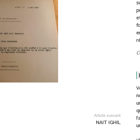
s
p
e
f
e
r
C
V
n
u
q
Article suivant
l
NAIT IGHIL
u
ي