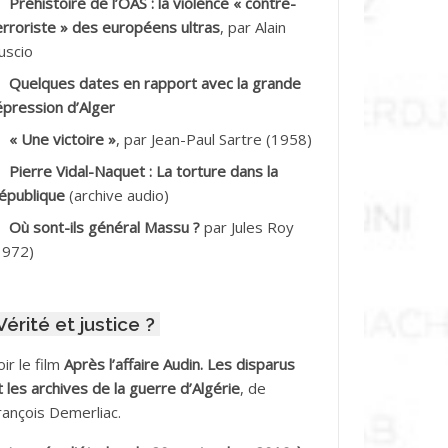
Préhistoire de l’OAS : la violence « contre-
DDALA Baghdad*
erroriste » des européens ultras
, par Alain
uscio
DDALA Boualem*
Quelques dates en rapport avec la grande
DDANE
épression d’Alger
« Une victoire »
, par Jean-Paul Sartre (1958)
DDECHE Rachid
Pierre Vidal-Naquet : La torture dans la
épublique
(archive audio)
DDER Omar
Où sont-ils général Massu ?
par Jules Roy
DELIOUAT Vve AIT SAADA
1972)
DJANI Khaled
Vérité et justice ?
DJAOUT
oir le film
Après l’affaire Audin. Les disparus
DNI Mohamed Akli
t les archives de la guerre d’Algérie
, de
rançois Demerliac.
DOUL Arab *