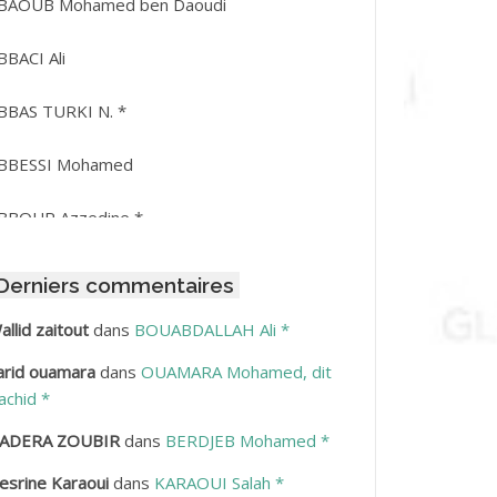
BAOUB Mohamed ben Daoudi
BBACI Ali
BBAS TURKI N. *
BBESSI Mohamed
BBOUR Azzedine *
BDAT Amar
Derniers commentaires
BDEDDAIM Hamid
allid zaitout
dans
BOUABDALLAH Ali *
arid ouamara
dans
OUAMARA Mohamed, dit
BDELAZIZ Mohamed
achid *
BDELHAFID Lakhdar
ADERA ZOUBIR
dans
BERDJEB Mohamed *
esrine Karaoui
dans
KARAOUI Salah *
BDELHOUHAB Haciba